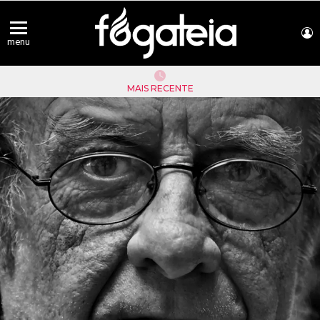
L
menu
MAIS RECENTE