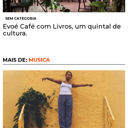
SEM CATEGORIA
Evoé Café com Livros, um quintal de
cultura.
MAIS DE:
MUSICA