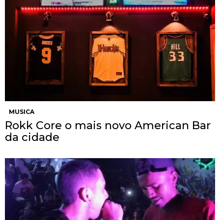
MUSICA
Rokk Core o mais novo American Bar
da cidade