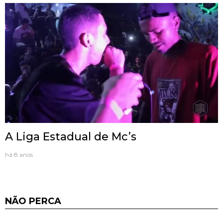
A Liga Estadual de Mc’s
há 8 anos
NÃO PERCA