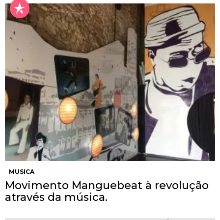
MUSICA
Movimento Manguebeat à revolução
através da música.