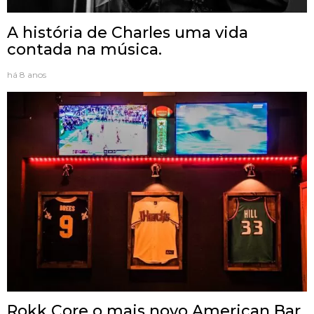
A história de Charles uma vida
contada na música.
há 8 anos
Rokk Core o mais novo American Bar