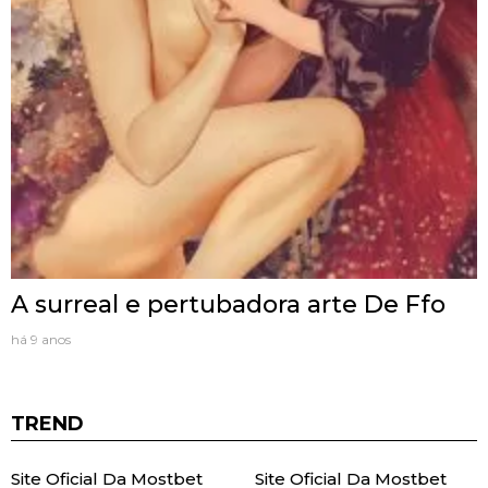
A surreal e pertubadora arte De Ffo
há 9 anos
TREND
Site Oficial Da Mostbet
Site Oficial Da Mostbet