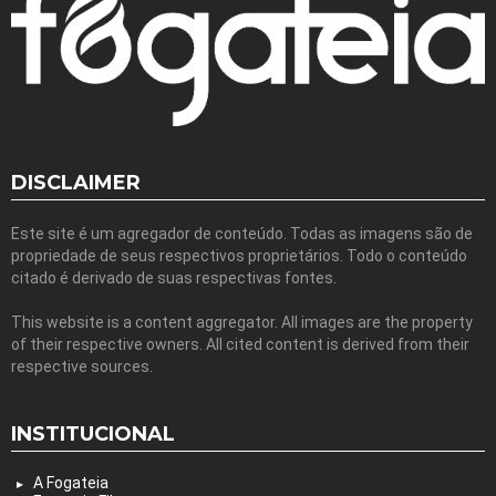
DISCLAIMER
Este site é um agregador de conteúdo. Todas as imagens são de
propriedade de seus respectivos proprietários. Todo o conteúdo
citado é derivado de suas respectivas fontes.
This website is a content aggregator. All images are the property
of their respective owners. All cited content is derived from their
respective sources.
INSTITUCIONAL
A Fogateia