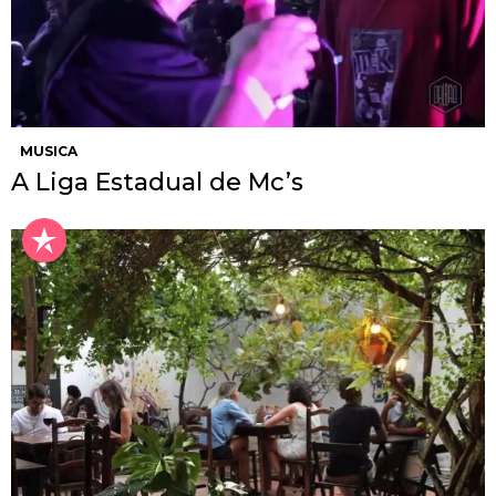
MUSICA
A Liga Estadual de Mc’s