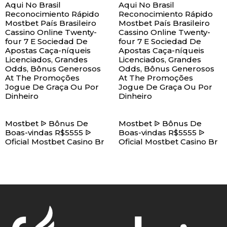
Aqui No Brasil ️
Aqui No Brasil ️
Reconocimiento Rápido
Reconocimiento Rápido
Mostbet País Brasileiro
Mostbet País Brasileiro
Cassino Online Twenty-
Cassino Online Twenty-
four 7 E Sociedad De
four 7 E Sociedad De
Apostas Caça-níqueis
Apostas Caça-níqueis
Licenciados, Grandes
Licenciados, Grandes
Odds, Bônus Generosos
Odds, Bônus Generosos
At The Promoções ️
At The Promoções ️
Jogue De Graça Ou Por
Jogue De Graça Ou Por
Dinheiro
Dinheiro
Mostbet ᐉ Bônus De
Mostbet ᐉ Bônus De
Boas-vindas R$5555 ᐉ
Boas-vindas R$5555 ᐉ
Oficial Mostbet Casino Br
Oficial Mostbet Casino Br