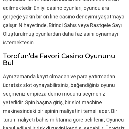
edilmektedir. En iyi casino oyunları, oyunculara
gerçeğe yakın bir on line casino deneyimi yaşatmaya
çalışır. Nihayetinde, Birinci Şahıs veya Rastgele Sayı
Oluşturulmuş oyunlardan daha fazlasını oynamayı
istemektesin.
Torofun’da Favori Casino Oyununu
Bul
Aynı zamanda kayıt olmadan ve para yatırmadan
ücretsiz slot oynayabilirsiniz, beğendiğiniz oyunu
seçmeniz empieza demo modunu seçmeniz
yeterlidir. Spin başına giriş, bir slot machine
makinesindeki bir spinin maliyetini temsil eder. Bir
turun maliyeti bahis miktarına göre belirlenir; Oyuncu
kabul edilebilir risk düzeyini kendisi seçebilir. Ücretsiz