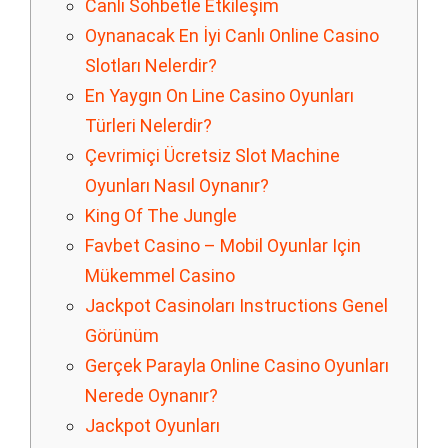
Canlı Sohbetle Etkileşim
Oynanacak En İyi Canlı Online Casino
Slotları Nelerdir?
En Yaygın On Line Casino Oyunları
Türleri Nelerdir?
Çevrimiçi Ücretsiz Slot Machine
Oyunları Nasıl Oynanır?
King Of The Jungle
Favbet Casino – Mobil Oyunlar Için
Mükemmel Casino
Jackpot Casinoları Instructions Genel
Görünüm
Gerçek Parayla Online Casino Oyunları
Nerede Oynanır?
Jackpot Oyunları