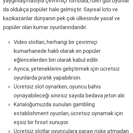
yaygınlaşmasıyla çevrimiçi tombala, rulet gibi oyunlar
da oldukça popüler hale gelmiştir. Sayısal loto ve
kazıkazanlar dünyanın pek çok ülkesinde yasal ve
popüler olan kumar oyunlarındandır.
Video slotları, herhangi bir çevrimiçi
kumarhanede haklı olarak en popüler
eğlencelerden biri olarak kabul edilir.
Ayrıca, yeteneklerini geliştirmek için ücretsiz
oyunlarda pratik yapabilirsin.
Ücretsiz slot oynarken, oyuncu bahis
oynayabileceği sınırsız sayıda bedava jeton alır.
Kataloğumuzda sunulan gambling
establishment oyunları, ücretsiz oynamak için
eşsiz bir fırsat sunuyor.
Ücretsiz slotlar oyunculara parayı riske atmadan