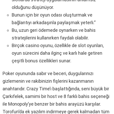
olduğunu düşünüyor.
Bunun için bir oyun odası oluşturmak ve
bağlantıyı arkadaşınla paylaşmak yeterli.”
Bu, uzun geri ödemede oynarken ve bahis
stratejilerini kullanırken faydalı olabilir.
Birçok casino oyunu, özellikle de slot oyunları,
oyun sürecini daha ilginç ve karlı hale getiren
çeşitli bonus özellikleri sunar.
Poker oyununda sabır ve beceri, duygularınızı
gizlemenin ve rakibinizin fişlerini kazanmanın
anahtarıdır. Crazy Time’ı başlattığında, seni büyük bir
Çarkıfelek, samimi bir host ve 8 farklı bahis seçeneği
ile Monopoly’ye benzer bir bahis arayüzü karşılar.
Torofun’da ek yazılım indirmeye gerek kalmadan tüm