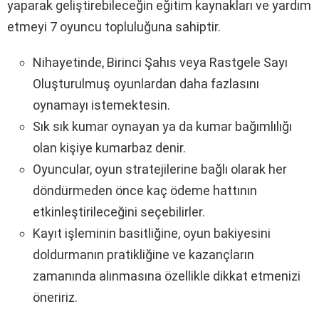
yaparak geliştirebileceğin eğitim kaynakları ve yardım
etmeyi 7 oyuncu topluluğuna sahiptir.
Nihayetinde, Birinci Şahıs veya Rastgele Sayı
Oluşturulmuş oyunlardan daha fazlasını
oynamayı istemektesin.
Sık sık kumar oynayan ya da kumar bağımlılığı
olan kişiye kumarbaz denir.
Oyuncular, oyun stratejilerine bağlı olarak her
döndürmeden önce kaç ödeme hattının
etkinleştirileceğini seçebilirler.
Kayıt işleminin basitliğine, oyun bakiyesini
doldurmanın pratikliğine ve kazançların
zamanında alınmasına özellikle dikkat etmenizi
öneririz.