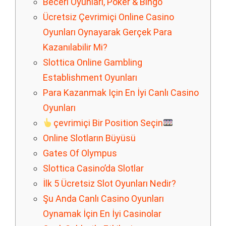
Beceri Oyunları, Poker & Bingo
Ücretsiz Çevrimiçi Online Casino
Oyunları Oynayarak Gerçek Para
Kazanılabilir Mi?
Slottica Online Gambling
Establishment Oyunları
Para Kazanmak Için En İyi Canlı Casino
Oyunları
çevrimiçi Bir Position Seçin
Online Slotların Büyüsü
Gates Of Olympus
Slottica Casino’da Slotlar
İlk 5 Ücretsiz Slot Oyunları Nedir?
Şu Anda Canlı Casino Oyunları
Oynamak İçin En İyi Casinolar