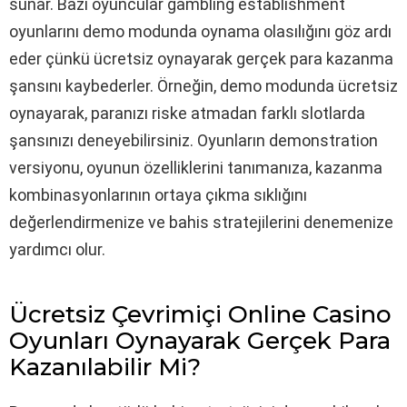
sunar. Bazı oyuncular gambling establishment
oyunlarını demo modunda oynama olasılığını göz ardı
eder çünkü ücretsiz oynayarak gerçek para kazanma
şansını kaybederler. Örneğin, demo modunda ücretsiz
oynayarak, paranızı riske atmadan farklı slotlarda
şansınızı deneyebilirsiniz. Oyunların demonstration
versiyonu, oyunun özelliklerini tanımanıza, kazanma
kombinasyonlarının ortaya çıkma sıklığını
değerlendirmenize ve bahis stratejilerini denemenize
yardımcı olur.
Ücretsiz Çevrimiçi Online Casino
Oyunları Oynayarak Gerçek Para
Kazanılabilir Mi?