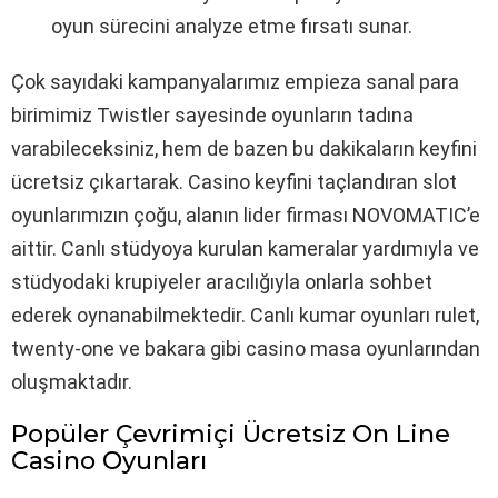
oyun sürecini analyze etme fırsatı sunar.
Çok sayıdaki kampanyalarımız empieza sanal para
birimimiz Twistler sayesinde oyunların tadına
varabileceksiniz, hem de bazen bu dakikaların keyfini
ücretsiz çıkartarak. Casino keyfini taçlandıran slot
oyunlarımızın çoğu, alanın lider firması NOVOMATIC’e
aittir. Canlı stüdyoya kurulan kameralar yardımıyla ve
stüdyodaki krupiyeler aracılığıyla onlarla sohbet
ederek oynanabilmektedir. Canlı kumar oyunları rulet,
twenty-one ve bakara gibi casino masa oyunlarından
oluşmaktadır.
Popüler Çevrimiçi Ücretsiz On Line
Casino Oyunları