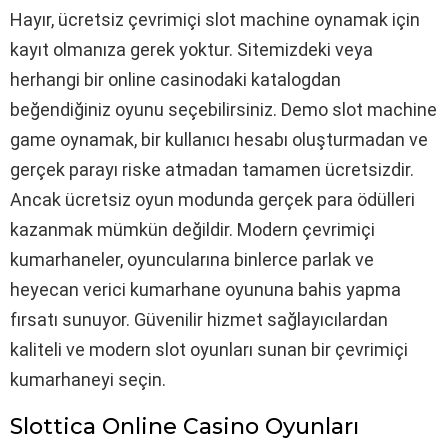
Hayır, ücretsiz çevrimiçi slot machine oynamak için
kayıt olmanıza gerek yoktur. Sitemizdeki veya
herhangi bir online casinodaki katalogdan
beğendiğiniz oyunu seçebilirsiniz. Demo slot machine
game oynamak, bir kullanıcı hesabı oluşturmadan ve
gerçek parayı riske atmadan tamamen ücretsizdir.
Ancak ücretsiz oyun modunda gerçek para ödülleri
kazanmak mümkün değildir. Modern çevrimiçi
kumarhaneler, oyuncularına binlerce parlak ve
heyecan verici kumarhane oyununa bahis yapma
fırsatı sunuyor. Güvenilir hizmet sağlayıcılardan
kaliteli ve modern slot oyunları sunan bir çevrimiçi
kumarhaneyi seçin.
Slottica Online Casino Oyunları