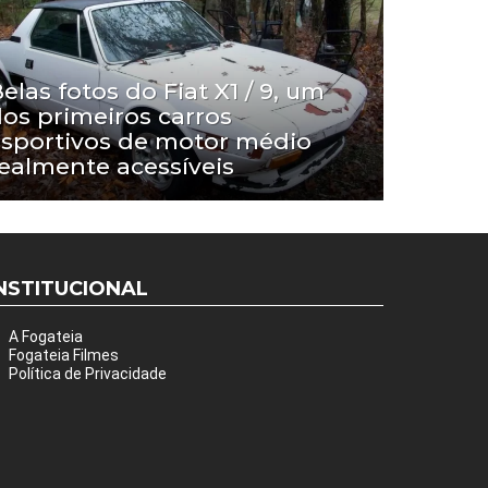
elas fotos do Fiat X1 / 9, um
os primeiros carros
sportivos de motor médio
ealmente acessíveis
NSTITUCIONAL
A Fogateia
Fogateia Filmes
Política de Privacidade