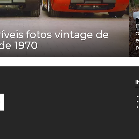
B
íveis fotos vintage de
d
e
 de 1970
r
I