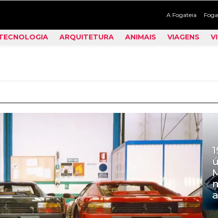
A Fogateia
Foga
TECNOLOGIA
ARQUITETURA
ANIMAIS
VIAGENS
V
1
ú
M
m
a