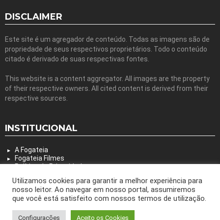
DISCLAIMER
Este site é um agregador de conteúdo. Todas as imagens são de
propriedade de seus respectivos proprietários. Todo o conteúdo
citado é derivado de suas respectivas fontes.
This website is a content aggregator. All images are the property
of their respective owners. All cited content is derived from their
respective sources.
INSTITUCIONAL
A Fogateia
Fogateia Filmes
Política de Privacidade
Utilizamos cookies para garantir a melhor experiência para
nosso leitor. Ao navegar em nosso portal, assumiremos
que você está satisfeito com nossos termos de utilização.
© 2026 by bring the pixel. Remember to change this
Configurações
Aceito os Cookies
Animação
Arte
Cenografia
Filme
Dança
Design