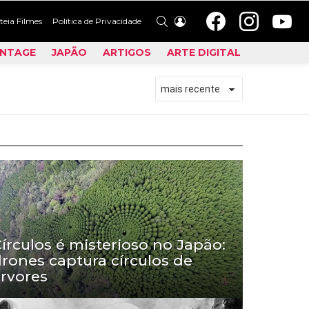
facebook
instagram
youtu
PROCURAR
LOGIN
teia Filmes
Política de Privacidade
INTAGE
JAPÃO
ARTIGOS
ARTE DIGITAL
írculos é misterioso no Japão:
rones captura círculos de
rvores