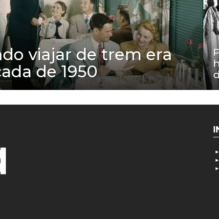
o viajar de trem era
h
cada de 1950
d
I