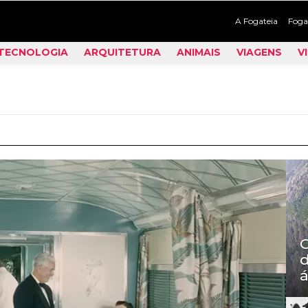
A Fogateia
Foga
TECNOLOGIA
ARQUITETURA
ANIMAIS
VIAGENS
V
C
d
á