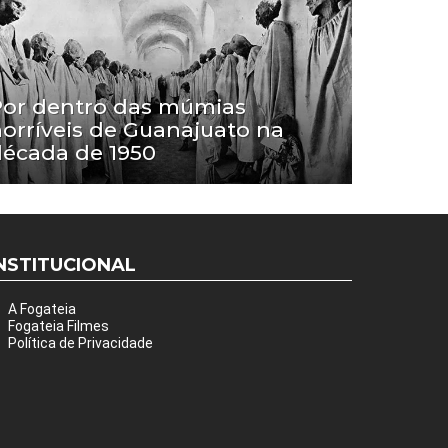
Por dentro das múmias
orríveis de Guanajuato na
écada de 1950
NSTITUCIONAL
A Fogateia
Fogateia Filmes
Política de Privacidade