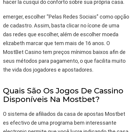
hacer la cusqui do conforto sobre sua própria casa.
emerger, escolher “Pelas Redes Sociais” como opção
de cadastro. Assim, basta clicar no ícone de uma
das redes que escolher, além de escolher moeda
elizabeth marcar que tem mais de 16 anos. O
MostBet Casino tem preços mínimos baixos afin de
seus métodos para pagamento, o que facilita muito
the vida dos jogadores e apostadores.
Quais São Os Jogos De Cassino
Disponíveis Na Mostbet?
O sistema de afiliados da casa de apostas Mostbet
es efectivo de uma programa bem interessante
electronic permite que você lucre indicando the casa