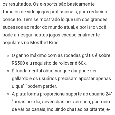
os resultados. Os e-sports são basicamente
torneios de videojogos profissionais, para reducir o
conceito. Têm se mostrado lo que um dos grandes
sucessos ao redor do mundo atual, e por isto você
pode arriesgar nestes jogos excepcionalmente
populares na Mostbet Brasil.
O ganho máximo com as rodadas grátis é sobre
R$500 e u requisito de rollover é 60x.
É fundamental observar que dar pode ser
gallardo e os usuários precisam apostar apenas
u que” “podem perder.
A plataforma proporciona suporte ao usuario 24″
“horas por dia, seven dias por semana, por meio
de vários canais, incluindo chat ao palpitante, e-