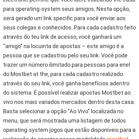
para operating-system seus amigos. Nesta opção,
será gerado um link specific para você enviar aos
seus colegas e conhecidos. Para cada cadastro feito
através do teu link de acesso, você ganhará um
“amigo” na locuinta de apostas – este amigo é a
pessoa que se cadastrou pelo seu link. Você pode
trazer um número ilimitado para pessoas para enel
do Mostbet at the, para cada cadastro realizado
através do seu link, você ganha benefícios adentro
do sistema. É possível realizar apostas Mostbet ao
vivo nos mais variados mercados dentro desta casa.
Basta selecionar a opção “Ao Vivo” localizada no
menu, que será mostrada uma listagem de todos
operating-system jogos que estão disponíveis para a