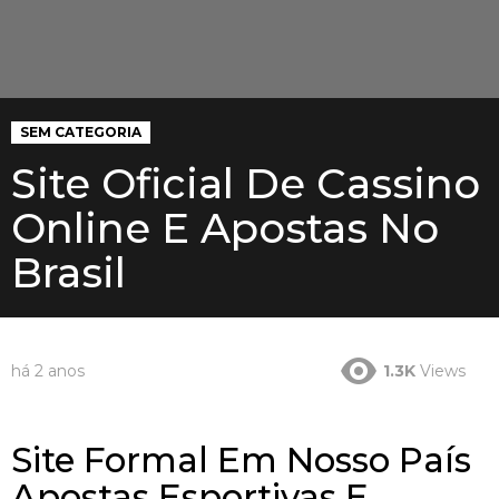
SEM CATEGORIA
Site Oficial De Cassino
Online E Apostas No
Brasil
há 2 anos
1.3K
Views
Site Formal Em Nosso País
Apostas Esportivas E