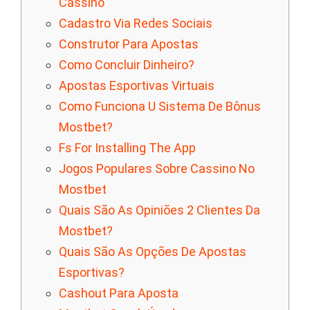
Cassino
Cadastro Via Redes Sociais
Construtor Para Apostas
Como Concluir Dinheiro?
Apostas Esportivas Virtuais
Como Funciona U Sistema De Bônus
Mostbet?
Fs For Installing The App
Jogos Populares Sobre Cassino No
Mostbet
Quais São As Opiniões 2 Clientes Da
Mostbet?
Quais São As Opções De Apostas
Esportivas?
Cashout Para Aposta