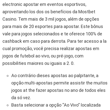
electronic apostar em eventos esportivos,
aproveitando los dos os benefícios da Mostbet
Casino. Tem mais de 3 mil jogos, além de opções
para mais de 20 esportes para apostar. Este bônus
vale para jogos selecionados e te oferece 100% de
cashback em caso para derrota. Para ter acesso a la
cual promoção, você precisa realizar apostas em
jogos de futebol ao vivo, ou pré-jogo, com
possibilities maiores ou iguais a 2. 0.
Ao contrário dieses apostas ao palpitante, a
opção multi-apostas permite assistir the muitos
jogos at the fazer apostas no ano de todos eles
da só vez.
Basta selecionar a opção “Ao Vivo” localizada