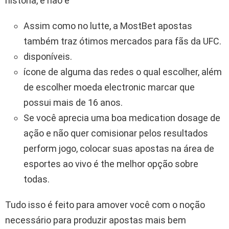
história, e não é
Assim como no lutte, a MostBet apostas
também traz ótimos mercados para fãs da UFC.
disponíveis.
ícone de alguma das redes o qual escolher, além
de escolher moeda electronic marcar que
possui mais de 16 anos.
Se você aprecia uma boa medication dosage de
ação e não quer comisionar pelos resultados
perform jogo, colocar suas apostas na área de
esportes ao vivo é the melhor opção sobre
todas.
Tudo isso é feito para amover você com o noção
necessário para produzir apostas mais bem