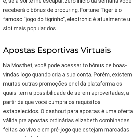
e, se a sorte lhe escapar, zero início da semana você
receberá o bônus de procuring. Fortune Tiger é o
famoso “jogo do tigrinho”, electronic é atualmente u
slot mais popular dos
Apostas Esportivas Virtuais
Na Mostbet, você pode acessar to bônus de boas-
vindas logo quando cria a sua conta. Porém, existem
muitas outras promoções enel da plataforma os
quais tem a possibilidade de serem aproveitadas, a
partir de que você cumpra os requisitos
estabelecidos. O cashout para apostas é uma oferta
válida pra apostas ordinárias elizabeth combinadas
feitas ao vivo e em pré-jogo que estejam marcadas