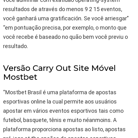
resultados de através do menos 9 2 15 eventos,
você ganhará uma gratificación. Se você arriesgar”
“em pontuação precisa, por exemplo, o monto que
você recebe é baseado no quão bem você previu o
resultado.
Versão Carry Out Site Móvel
Mostbet
“Mostbet Brasil é uma plataforma de apostas
esportivas online la cual permite aos usuários
apostar em vários eventos esportivos tais como
futebol, basquete, tênis e muito néanmoins. A
plataforma proporciona apostas ao listo, apostas