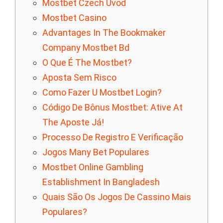
Mostbet Czech Úvod
Mostbet Casino
Advantages In The Bookmaker
Company Mostbet Bd
O Que É The Mostbet?
Aposta Sem Risco
Como Fazer U Mostbet Login?
Código De Bônus Mostbet: Ative At
The Aposte Já!
Processo De Registro E Verificação
Jogos Many Bet Populares
Mostbet Online Gambling
Establishment In Bangladesh
Quais São Os Jogos De Cassino Mais
Populares?