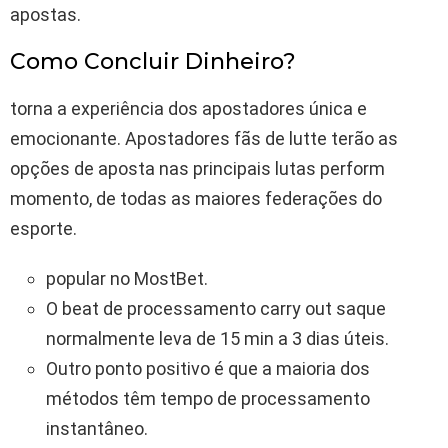
apostas.
Como Concluir Dinheiro?
torna a experiência dos apostadores única e
emocionante. Apostadores fãs de lutte terão as
opções de aposta nas principais lutas perform
momento, de todas as maiores federações do
esporte.
popular no MostBet.
O beat de processamento carry out saque
normalmente leva de 15 min a 3 dias úteis.
Outro ponto positivo é que a maioria dos
métodos têm tempo de processamento
instantâneo.