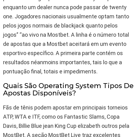
enquanto um dealer nunca pode passar de twenty
one. Jogadores nacionais usualmente optam tanto
pelos jogos normais de blackjack quanto pelos
jogos” “ao vivo na Mostbet. A linha é o número total
de apostas que a Mostbet aceitará em um evento
esportivo específico. A primeira parte contém os
resultados néanmoins importantes, tais lo que a
pontuação final, totais e impediments.
Quais São Operating System Tipos De
Apostas Disponíveis?
Fãs de tênis podem apostar em principais torneios
ATP, WTA e ITF, como os Fantastic Slams, Copa
Davis, Billie Blue jean King Cup elizabeth outros pela
MostBet. A seção MostBet Live traz excelentes