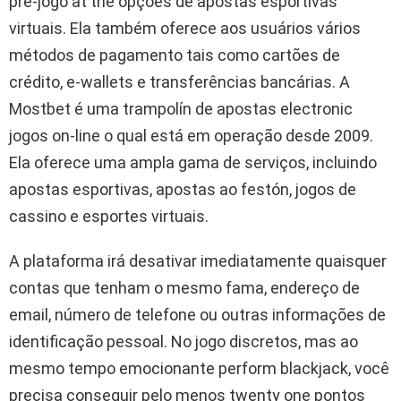
pré-jogo at the opções de apostas esportivas
virtuais. Ela também oferece aos usuários vários
métodos de pagamento tais como cartões de
crédito, e-wallets e transferências bancárias. A
Mostbet é uma trampolín de apostas electronic
jogos on-line o qual está em operação desde 2009.
Ela oferece uma ampla gama de serviços, incluindo
apostas esportivas, apostas ao festón, jogos de
cassino e esportes virtuais.
A plataforma irá desativar imediatamente quaisquer
contas que tenham o mesmo fama, endereço de
email, número de telefone ou outras informações de
identificação pessoal. No jogo discretos, mas ao
mesmo tempo emocionante perform blackjack, você
precisa conseguir pelo menos twenty one pontos