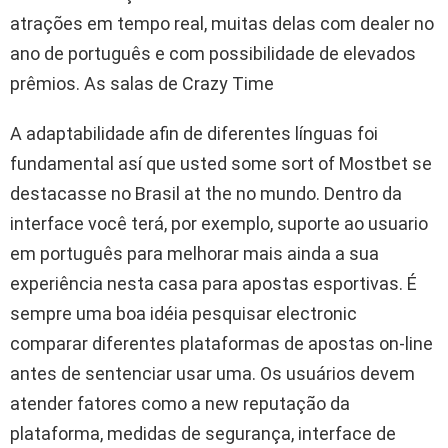
atrações em tempo real, muitas delas com dealer no
ano de português e com possibilidade de elevados
prêmios. As salas de Crazy Time
A adaptabilidade afin de diferentes línguas foi
fundamental así que usted some sort of Mostbet se
destacasse no Brasil at the no mundo. Dentro da
interface você terá, por exemplo, suporte ao usuario
em português para melhorar mais ainda a sua
experiência nesta casa para apostas esportivas. É
sempre uma boa idéia pesquisar electronic
comparar diferentes plataformas de apostas on-line
antes de sentenciar usar uma. Os usuários devem
atender fatores como a new reputação da
plataforma, medidas de segurança, interface de