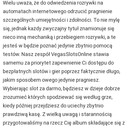
Wielu uważa, że do odwiedzenia rozrywki na
automatach internetowego odrzucić pragnienie
szczególnych umiejętności i zdolności. To nie mylę
się, jednak każdy zwyczajny tytuł znamionuje się
nieco inną mechaniką i przebiegiem rozrywki, a te
jesteś w będzie poznać jedynie zbytnio pomocą
testów. Nasz zespół VegasSlotsOnline stawia
samemu za priorytet zapewnienie Ci dostępu do
bezpłatnych slotów i gier poprzez faktycznie długo,
jakim sposobem owego jedynie pragniesz.
Wybierając slot za darmo, będziesz w dzieje dobrze
zrozumieć których spodziewać się według grze,
kiedy później przejdziesz do uciechy zbytnio
prawdziwą kasę. Z wielką uwagą i starannością
przygotowaliśmy na rzecz Cię album składające się z