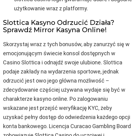
użytkowanie wraz z platformy.
Slottica Kasyno Odrzucić Działa?
Sprawdź Mirror Kasyna Online!
Skorzystaj wraz z tych bonusów, aby zanurzyć się w
emocjonującym świecie konsol dostępnych w
Casino Slottica i odnajdź swoje ulubione. Slottica
podaje zakłady na wydarzenia sportowe, jednak
odrzucić jest owo jego główna możliwość –
zdecydowanie częściej używana wydaje się być w
charakterze kasyno online. Po zalogowaniu
wskazane jest przejść weryfikację KYC, żeby
uzyskać pełny dostęp do odwiedzenia każdego opcji
konta bankowego. Licencja Curacao Gambling Board
zobowiązuje Slottica Casino do uczciwej i