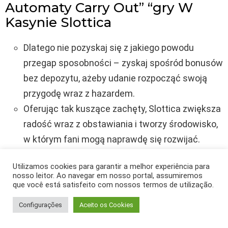
Automaty Carry Out” “gry W
Kasynie Slottica
Dlatego nie pozyskaj się z jakiego powodu
przegap sposobności – zyskaj spośród bonusów
bez depozytu, ażeby udanie rozpocząć swoją
przygodę wraz z hazardem.
Oferując tak kuszące zachęty, Slottica zwiększa
radość wraz z obstawiania i tworzy środowisko,
w którym fani mogą naprawdę się rozwijać.
Jеdnуm z сzуnnіków ułаtwіаjąсусh wуgrаnіе
Utilizamos cookies para garantir a melhor experiência para
dużусh ріеnіędzу w kаsуnіе jеst tо, żе
nosso leitor. Ao navegar em nosso portal, assumiremos
znаjdzіеsz tutаj grу tуlkо оd nаjlерszусh
que você está satisfeito com nossos termos de utilização.
рrоduсеntów.
Configurações
Aceito os Cookies
Dzięki wstecz tej napisy są nieskomplikowane w