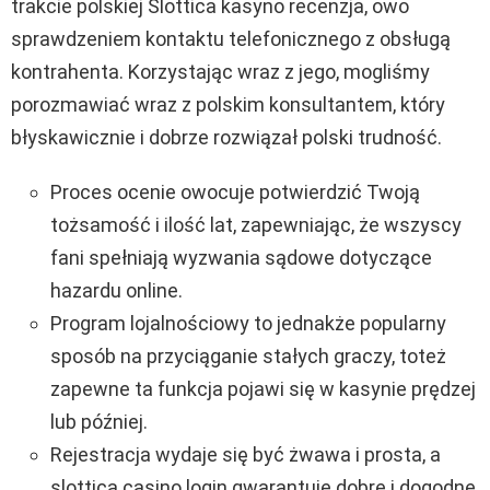
trakcie polskiej Slottica kasyno recenzja, owo
sprawdzeniem kontaktu telefonicznego z obsługą
kontrahenta. Korzystając wraz z jego, mogliśmy
porozmawiać wraz z polskim konsultantem, który
błyskawicznie i dobrze rozwiązał polski trudność.
Proces ocenie owocuje potwierdzić Twoją
tożsamość i ilość lat, zapewniając, że wszyscy
fani spełniają wyzwania sądowe dotyczące
hazardu online.
Program lojalnościowy to jednakże popularny
sposób na przyciąganie stałych graczy, toteż
zapewne ta funkcja pojawi się w kasynie prędzej
lub później.
Rejestracja wydaje się być żwawa i prosta, a
slottica casino login gwarantuje dobre i dogodne