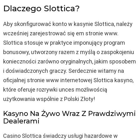
Dlасzеgо Slоttіса?
Aby skonfigurować konto w kasynie Slottica, należy
wcześniej zarejestrować się em stronie www.
Slottica stosuje w praktyce imponujący program
bonusowy, utworzony razem z myślą o zaspokojeniu
konieczności zarówno oryginalnych, jakim sposobem
i doświadczonych graczy. Serdecznie witamy na
oficjalnej stronie www internetowej Slottica kasyno,
które oferuje rozrywki unces możliwością
użytkowania wspólnie z Polski Złoty!
Kasyno Na Żywo Wraz Z Prawdziwymi
Dealerami
Casino Slottica świadczy usługi hazardowe w