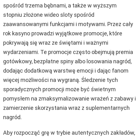
spośród trzema bębnami, a także w wyższym
stopniu złożone wideo sloty spośród
zaawansowanymi funkcjami i motywami. Przez cały
rok kasyno prowadzi wyjątkowe promocje, które
pokrywają się wraz ze świętami i ważnymi
wydarzeniami. Te promocje często obejmują premia
gotówkowy, bezpłatne spiny albo losowania nagród,
dodając dodatkową warstwę emocji i dając fanom
więcej możliwości na wygraną. Śledzenie tych
sporadycznych promocji może być świetnym
pomysłem na zmaksymalizowanie wrażeń z zabawy i
zamierzenie skorzystania wraz z suplementarnych
nagród.
Aby rozpocząć grę w trybie autentycznych zakładów,