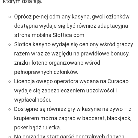
którym działają.
Oprócz pełnej odmiany kasyna, gwoli członków
dostępna wydaje się być również adaptacyjna
strona mobilna Slottica com.
Slotica kasyno wydaje się ceniony wśród graczy
razem wraz ze względu na prawidłowe bonusy,
zniżki i loterie organizowane wśród
pełnoprawnych członków.
Licencja owego operatora wydana na Curacao
wydaje się zabezpieczeniem uczciwości i
wypłacalności.
Dostępne są również gry w kasynie na żywo – z
krupierem można zagrać w baccarat, blackjack,
poker bądź ruletka.
Na porządny start garść centralnych danych,