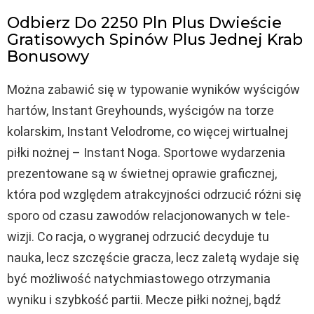
Odbierz Do 2250 Pln Plus Dwieście
Gratisowych Spinów Plus Jednej Krab
Bonusowy
Można zabawić się w typowanie wyników wyścigów
hartów, Instant Greyhounds, wyścigów na torze
kolarskim, Instant Velodrome, co więcej wirtualnej
piłki nożnej – Instant Noga. Sportowe wydarzenia
prezentowane są w świetnej oprawie graficznej,
która pod względem atrakcyjności odrzucić różni się
sporo od czasu zawodów relacjonowanych w tele-
wizji. Co racja, o wygranej odrzucić decyduje tu
nauka, lecz szczęście gracza, lecz zaletą wydaje się
być możliwość natychmiastowego otrzymania
wyniku i szybkość partii. Mecze piłki nożnej, bądź