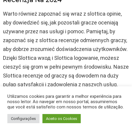
Warto również zapoznać się wraz z slottica opinie,
aby dowiedzieć się, jak pozostali gracze oceniają
używane przez nas usługi i pomoc. Pamiętaj, by
zapoznać się z slottica recenzje odmiennych graczy,
aby dobrze zrozumieć doświadczenia użytkowników.
Dzięki Slottica wход i Slottica logowanie, możesz
cieszyć się grom w pełni pewnym środowisku. Nasze
Slottica recenzje od graczy są dowodem na duży
pułap satysfakcji i zadowolenia z naszych usług.
Kasyno Slotica troszczy sie na rzecz ochronę danych
Utilizamos cookies para garantir a melhor experiência para
empirycznych osobowych zawodników i odrzucić
nosso leitor. Ao navegar em nosso portal, assumiremos
que você está satisfeito com nossos termos de utilização.
zaakceptować und nimmer rozpowszechnia
Configurações
Aceito os Cookies
informacji wśród osób trzecich. Sterowanie slotem
odbywa się nazbyt pomocą myszki, klawiszy bądź