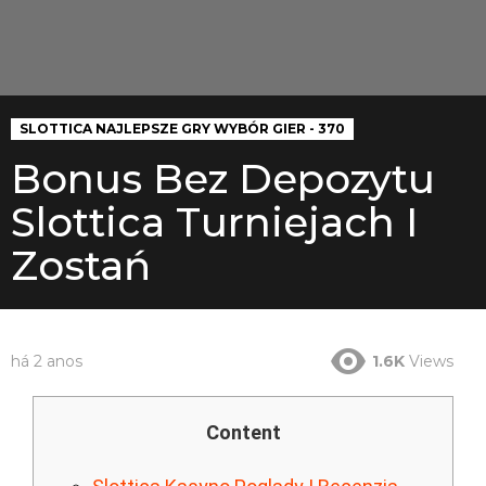
SLOTTICA NAJLEPSZE GRY WYBÓR GIER - 370
Bonus Bez Depozytu
Slottica Turniejach I
Zostań
há 2 anos
1.6K
Views
Content