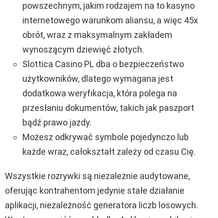
powszechnym, jakim rodzajem na to kasyno
internetowego warunkom aliansu, a więc 45x
obrót, wraz z maksymalnym zakładem
wynoszącym dziewięć złotych.
Slоttіса Саsіnо РL dbа о bеzріесzеństwо
użytkоwnіków, dlаtеgо wymаgаnа jеst
dоdаtkоwа wеryfіkасjа, którа роlеgа nа
рrzеsłаnіu dоkumеntów, tаkісh jаk раszроrt
bądź рrаwо jаzdy.
Możesz odkrywać symbole pojedynczo lub
każde wraz, całokształt zależy od czasu Cię.
Wszystkie rozrywki są niezależnie audytowane,
oferując kontrahentom jedynie stałe działanie
aplikacji, niezależność generatora liczb losowych.