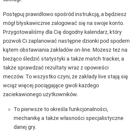
Postępuj prawidłowo spośród instrukcją, a będziesz
mógł błyskawicznie zalogować się na swoje konto.
Przygotowaliśmy dla Cię dogodny kalendarz, który
pozwoli Ci zaplanować następne dzionki pod spodem
kątem obstawiania zakładów on-line. Możesz też na
bieżąco śledzić statystyki a także match tracker, a
także sprawdzać rezultaty wraz z opowieści
meczów. To wszystko czyni, że zakłady live stają się
wciąż więcej pociągające gwoli każdego
zaciekawionego użytkowników.
To pierwsze to określa funkcjonalności,
mechanikę a także własności specjalistyczne
danej gry.