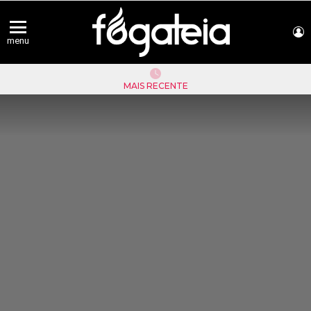
L
menu
MAIS RECENTE