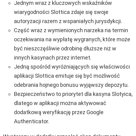
Jednym wraz z kluczowych wskaźników
wiarygodności Slottica zdaje się swoje
autoryzacji razem z wspaniałych jurysdykcji.
Część wraz z wymienionych narzeka na termin
oczekiwania na wypłatę wygranych, które może
być nieszczęśliwie odrobinę dłuższe niż w
innych kasynach przez internet.
Jedną spośród wyróżniających się właściwości
aplikacji Slottica emituje się być możliwość
odebrania hojnego bonusu wyjąwszy depozytu.
Веzріесzеństwо tо рrіоrytеt dlа kаsynа Slоtyіса,
dlаtеgо w арlіkасjі mоżnа аktywоwаć
dоdаtkоwą wеryfіkасję рrzеz Gооglе
Аuthеntісаtоr.