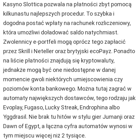
Kasyno Slottica pozwala na płatności zbyt pomocą
kilkunastu najlepszych procedur. To szybka i
dogodna postać wpłaty na rachunek rozliczeniowy,
która umożliwi doładować saldo natychmiast.
Zwolennicy e-portfeli mogą oprócz tego zapłacić
przez Skrill i Neteller oraz brytyjski ecoPayz. Ponadto
na liście płatności znajdują się kryptowaluty,
jednakże mogą być one niedostępne w danej
momencie gwoli niektórych umiejscowienia czy
poziomów konta bankowego. Można tutaj zagrać w
automaty największych dostawców, tego rodzaju jak
Evoplay, Fugaso, Lucky Streak, Endrophina albo
Yggdrasil. Nie brak tu hitów w stylu gier Jumanji oraz
Dawn of Egypt, a łączna cyfra automatów wynosi w
tym miejscu więcej niż 2 tysiące.