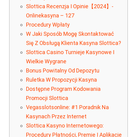
Slottica Recenzja I Opinie【2024】-
Onlinekasyna – 127
Procedury Wpłaty
W Jaki Sposób Mogę Skontaktować
Się Z Obsługą Klienta Kasyna Slottica?
Slottica Casino Turnieje Kasynowe I
Wielkie Wygrane
Bonus Powitalny Od Depozytu
Ruletka W Propozycji Kasyna
Dostępne Program Kodowania
Promocji Slottica
Vegasslotsonline: #1 Poradnik Na
Kasynach Przez Internet
Slottica Kasyno Internetowego:
Procedury Płatności, Premie I Aplikacje