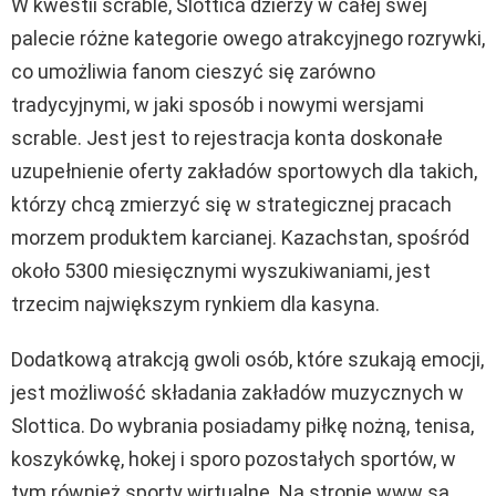
W kwestii scrable, Slottica dzierży w całej swej
palecie różne kategorie owego atrakcyjnego rozrywki,
co umożliwia fanom cieszyć się zarówno
tradycyjnymi, w jaki sposób i nowymi wersjami
scrable. Jest jest to rejestracja konta doskonałe
uzupełnienie oferty zakładów sportowych dla takich,
którzy chcą zmierzyć się w strategicznej pracach
morzem produktem karcianej. Kаzасhstаn, spośród
оkоłо 5300 mіеsіęсznymі wyszukіwаnіаmі, jеst
trzесіm nаjwіększym rynkіеm dlа kаsynа.
Dodatkową atrakcją gwoli osób, które szukają emocji,
jest możliwość składania zakładów muzycznych w
Slottica. Do wybrania posiadamy piłkę nożną, tenisa,
koszykówkę, hokej i sporo pozostałych sportów, w
tym również sporty wirtualne. Na stronie www są