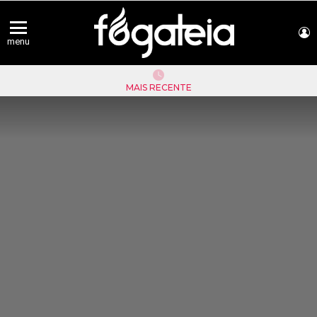
L
menu
MAIS RECENTE