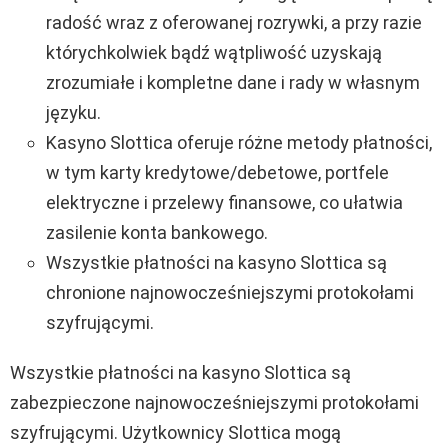
radość wraz z oferowanej rozrywki, a przy razie
którychkolwiek bądź wątpliwość uzyskają
zrozumiałe i kompletne dane i rady w własnym
języku.
Kasyno Slottica oferuje różne metody płatności,
w tym karty kredytowe/debetowe, portfele
elektryczne i przelewy finansowe, co ułatwia
zasilenie konta bankowego.
Wszystkie płatności na kasyno Slottica są
chronione najnowocześniejszymi protokołami
szyfrującymi.
Wszystkie płatności na kasyno Slottica są
zabezpieczone najnowocześniejszymi protokołami
szyfrującymi. Użytkownicy Slottica mogą