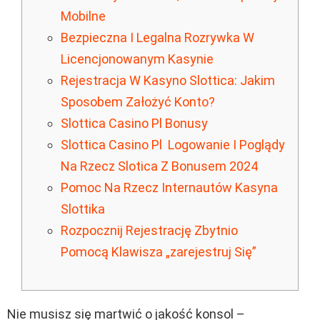
Mobilne
Bezpieczna I Legalna Rozrywka W
Licencjonowanym Kasynie
Rejestracja W Kasyno Slottica: Jakim
Sposobem Założyć Konto?
Slottica Casino Pl Bonusy
Slottica Casino Pl ️ Logowanie I Poglądy
Na Rzecz Slotica Z Bonusem 2024
Pomoc Na Rzecz Internautów Kasyna
Slottika
Rozpocznij Rejestrację Zbytnio
Pomocą Klawisza „zarejestruj Się”
Nie musisz się martwić o jakość konsol –