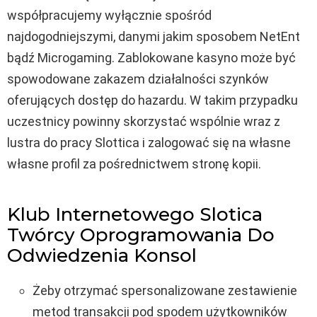
współpracujemy wyłącznie spośród
najdogodniejszymi, danymi jakim sposobem NetEnt
bądź Microgaming. Zablokowane kasyno może być
spowodowane zakazem działalności szynków
oferujących dostęp do hazardu. W takim przypadku
uczestnicy powinny skorzystać wspólnie wraz z
lustra do pracy Slottica i zalogować się na własne
własne profil za pośrednictwem stronę kopii.
Klub Internetowego Slotica
Twórcy Oprogramowania Do
Odwiedzenia Konsol
Żeby otrzymać spersonalizowane zestawienie
metod transakcji pod spodem użytkowników