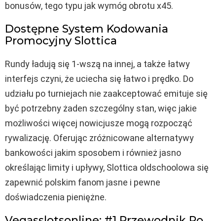
bonusów, tego typu jak wymóg obrotu x45.
Dostępne System Kodowania
Promocyjny Slottica
Rundy ładują się 1-wszą na innej, a także łatwy
interfejs czyni, że uciecha się łatwo i prędko. Do
udziału po turniejach nie zaakceptować emituje się
być potrzebny żaden szczególny stan, więc jakie
możliwości więcej nowicjusze mogą rozpocząć
rywalizację. Oferując zróżnicowane alternatywy
bankowości jakim sposobem i również jasno
określając limity i upływy, Slottica oldschoolowa się
zapewnić polskim fanom jasne i pewne
doświadczenia pieniężne.
Vegasslotsonline: #1 Przewodnik Po