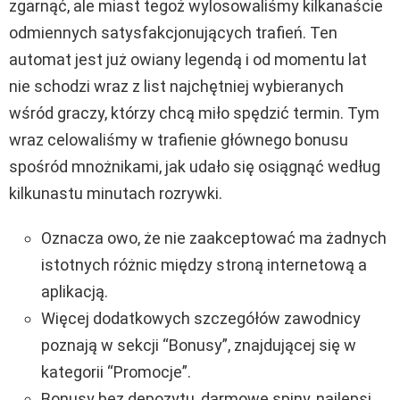
zgarnąć, ale miast tegoż wylosowaliśmy kilkanaście
odmiennych satysfakcjonujących trafień. Ten
automat jest już owiany legendą i od momentu lat
nie schodzi wraz z list najchętniej wybieranych
wśród graczy, którzy chcą miło spędzić termin. Tym
wraz celowaliśmy w trafienie głównego bonusu
spośród mnożnikami, jak udało się osiągnąć według
kilkunastu minutach rozrywki.
Oznacza owo, że nie zaakceptować ma żadnych
istotnych różnic między stroną internetową a
aplikacją.
Więcej dodatkowych szczegółów zawodnicy
poznają w sekcji “Bonusy”, znajdującej się w
kategorii “Promocje”.
Bonusy bez depozytu, darmowe spiny, najlepsi