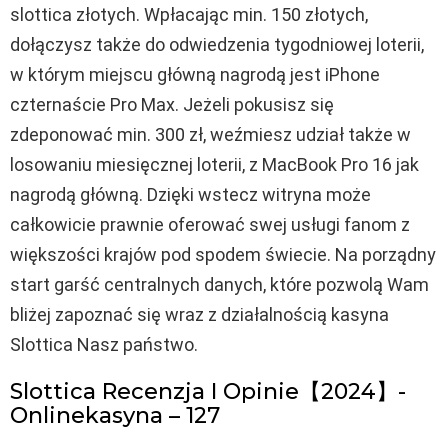
slottica złotych. Wpłacając min. 150 złotych,
dołączysz także do odwiedzenia tygodniowej loterii,
w którym miejscu główną nagrodą jest iPhone
czternaście Pro Max. Jeżeli pokusisz się
zdeponować min. 300 zł, weźmiesz udział także w
losowaniu miesięcznej loterii, z MacBook Pro 16 jak
nagrodą główną. Dzięki wstecz witryna może
całkowicie prawnie oferować swej usługi fanom z
większości krajów pod spodem świecie. Na porządny
start garść centralnych danych, które pozwolą Wam
bliżej zapoznać się wraz z działalnością kasyna
Slottica Nasz państwo.
Slottica Recenzja I Opinie【2024】-
Onlinekasyna – 127