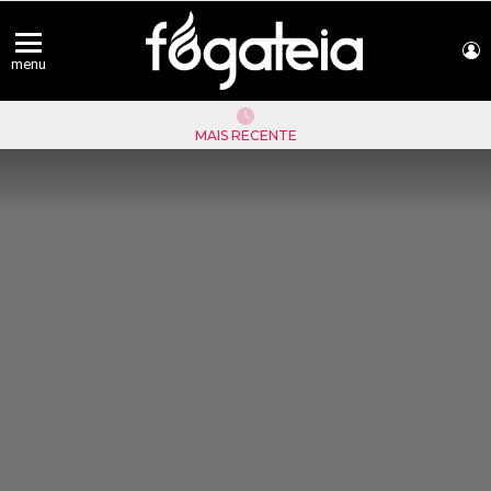
L
menu
MAIS RECENTE