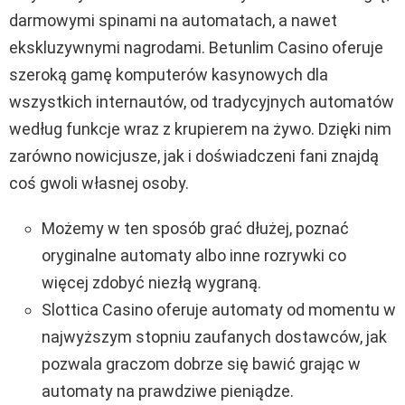
darmowymi spinami na automatach, a nawet
ekskluzywnymi nagrodami. Betunlim Casino oferuje
szeroką gamę komputerów kasynowych dla
wszystkich internautów, od tradycyjnych automatów
według funkcje wraz z krupierem na żywo. Dzięki nim
zarówno nowicjusze, jak i doświadczeni fani znajdą
coś gwoli własnej osoby.
Możemy w ten sposób grać dłużej, poznać
oryginalne automaty albo inne rozrywki co
więcej zdobyć niezłą wygraną.
Slottica Casino oferuje automaty od momentu w
najwyższym stopniu zaufanych dostawców, jak
pozwala graczom dobrze się bawić grając w
automaty na prawdziwe pieniądze.