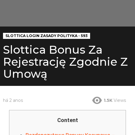
SLOTTICA LOGIN ZASADY POLITYKA - 593
Slottica Bonus Za
Rejestrację Zgodnie Z
Umową
há 2 anos
1.5K
Views
Content