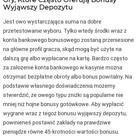
Wyjąwszy Depozytu
Jest owo wystarczająca suma na dobre
przetestowanie wyboru. Tylko wtedy środki wraz z
konta bankowego bonusowego zostaną przeniesione
na główne profil gracza, skąd mogą być użyte na
dalszą grę albo wypłacane na kartę. Bardzo często
za założenie konta bankowego w kasynie można
otrzymać bezpłatne obroty albo bonus powitalny. Na
podstawie własnego doświadczenia możemy
stwierdzić, że owego typu zniżki są popularne nie
mniej niż hojne bonusy gotówkowe. Aby wypłacić
wygrane wraz z tegoż bonusu wyjąwszy depozytu,
powinieneś postawić zakłady na prawdziwe
pieniądze równe 45-krotności wartości bonusu.