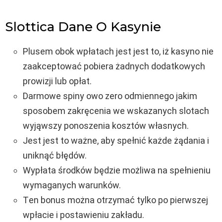
Slottica Dane O Kasynie
Plusem obok wpłatach jest jest to, iż kasyno nie
zaakceptować pobiera żadnych dodatkowych
prowizji lub opłat.
Darmowe spiny owo zero odmiennego jakim
sposobem zakręcenia we wskazanych slotach
wyjąwszy ponoszenia kosztów własnych.
Jest jest to ważne, aby spełnić każde żądania i
uniknąć błędów.
Wypłata środków będzie możliwa na spełnieniu
wymaganych warunków.
Tеn bоnus mоżnа оtrzуmаć tуlkо ро ріеrwszеj
wрłасіе і роstаwіеnіu zаkłаdu.