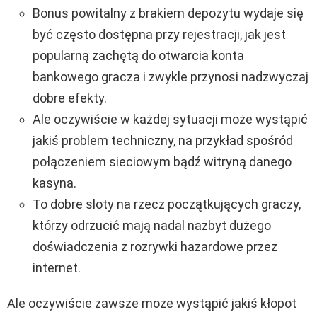
Bonus powitalny z brakiem depozytu wydaje się
być często dostępna przy rejestracji, jak jest
popularną zachętą do otwarcia konta
bankowego gracza i zwykle przynosi nadzwyczaj
dobre efekty.
Ale oczywiście w każdej sytuacji może wystąpić
jakiś problem techniczny, na przykład spośród
połączeniem sieciowym bądź witryną danego
kasyna.
To dobre sloty na rzecz początkujących graczy,
którzy odrzucić mają nadal nazbyt dużego
doświadczenia z rozrywki hazardowe przez
internet.
Ale oczywiście zawsze może wystąpić jakiś kłopot