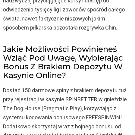
nadzwyczaj przyciągające kursy i dostęp do
odwiedzenia tysięcy lig i zawodów spośród całego
świata, nawet faktycznie niszowych jakim
sposobem piłkarska pozostała rozgrywka Chin.
Jakie Możliwości Powinieneś
Wziąć Pod Uwagę, Wybierając
Bonus Z Brakiem Depozytu W
Kasynie Online?
Dostać 150 darmowe spiny z brakiem depozytu tuż
przy rejestracji w kasynie SPINBETTER w gnieździe
The Dog House (Pragmatic Play), korzystając z
systemu kodowania bonusowego FREESPINWIN!
Dodatkowo skorzystaj wraz z hojnego bonusu od