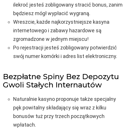
ilekroć jesteś zobligowany stracić bonus, zanim
będziesz mógł wypłacić wygraną.
Wreszcie, każde najkorzystniejsze kasyna
internetowego i zabawy hazardowe są
zgromadzone w jednym miejscu!
Po rejestracji jesteś zobligowany potwierdzić
swój numer komórki i adres list elektroniczny.
Bezpłatne Spiny Bez Depozytu
Gwoli Stałych Internautów
Naturalnie kasyno proponuje także specjalny
pęk powitalny składający się wraz z kilku
bonusów tuż przy trzech początkowych
wpłatach.