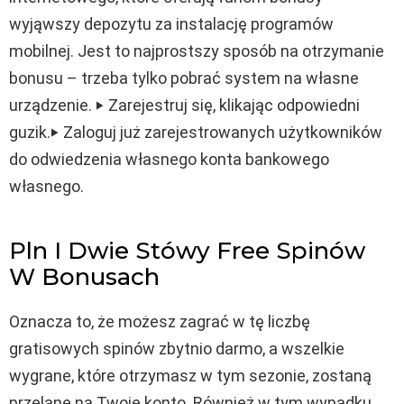
wyjąwszy depozytu za instalację programów
mobilnej. Jest to najprostszy sposób na otrzymanie
bonusu – trzeba tylko pobrać system na własne
urządzenie. ‣ Zarejestruj się, klikając odpowiedni
guzik.‣ Zaloguj już zarejestrowanych użytkowników
do odwiedzenia własnego konta bankowego
własnego.
Pln I Dwie Stówy Free Spinów
W Bonusach
Oznacza to, że możesz zagrać w tę liczbę
gratisowych spinów zbytnio darmo, a wszelkie
wygrane, które otrzymasz w tym sezonie, zostaną
przelane na Twoje konto. Również w tym wypadku