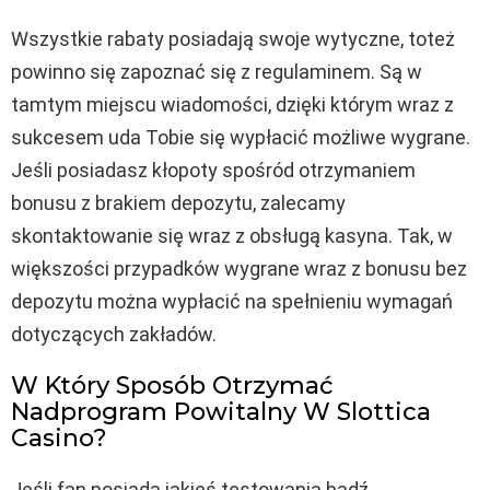
Wszystkie rabaty posiadają swoje wytyczne, toteż
powinno się zapoznać się z regulaminem. Są w
tamtym miejscu wiadomości, dzięki którym wraz z
sukcesem uda Tobie się wypłacić możliwe wygrane.
Jeśli posiadasz kłopoty spośród otrzymaniem
bonusu z brakiem depozytu, zalecamy
skontaktowanie się wraz z obsługą kasyna. Tak, w
większości przypadków wygrane wraz z bonusu bez
depozytu można wypłacić na spełnieniu wymagań
dotyczących zakładów.
W Który Sposób Otrzymać
Nadprogram Powitalny W Slottica
Casino?
Jeśli fan posiada jakieś testowania bądź