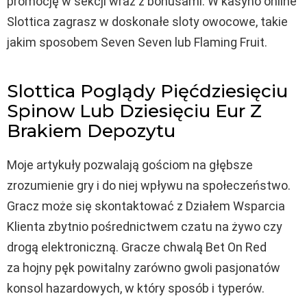
promocję w sekcji wraz z bonusami. W kasyno online
Slottica zagrasz w doskonałe sloty owocowe, takie
jakim sposobem Seven Seven lub Flaming Fruit.
Slottica Poglądy Pięćdziesięciu
Spinow Lub Dziesięciu Eur Z
Brakiem Depozytu
Moje artykuły pozwalają gościom na głębsze
zrozumienie gry i do niej wpływu na społeczeństwo.
Gracz może się skontaktować z Działem Wsparcia
Klienta zbytnio pośrednictwem czatu na żywo czy
drogą elektroniczną. Gracze chwalą Bet On Red
za hojny pęk powitalny zarówno gwoli pasjonatów
konsol hazardowych, w który sposób i typerów.