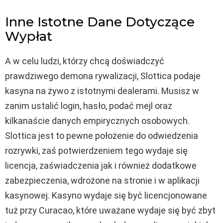
Inne Istotne Dane Dotyczące
Wypłat
A w celu ludzi, którzy chcą doświadczyć
prawdziwego demona rywalizacji, Slottica podaje
kasyna na żywo z istotnymi dealerami. Musisz w
zanim ustalić login, hasło, podać mejl oraz
kilkanaście danych empirycznych osobowych.
Slottica jest to pewne położenie do odwiedzenia
rozrywki, zaś potwierdzeniem tego wydaje się
licencja, zaświadczenia jak i również dodatkowe
zabezpieczenia, wdrożone na stronie i w aplikacji
kasynowej. Kasyno wydaje się być licencjonowane
tuż przy Curacao, które uważane wydaje się być zbyt