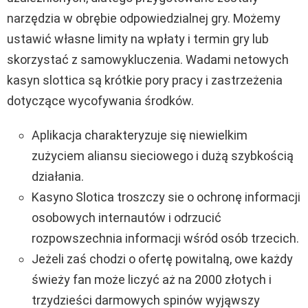
narzędzia w obrębie odpowiedzialnej gry. Możemy
ustawić własne limity na wpłaty i termin gry lub
skorzystać z samowykluczenia. Wadami netowych
kasyn slottica są krótkie pory pracy i zastrzeżenia
dotyczące wycofywania środków.
Aplikacja charakteryzuje się niewielkim
zużyciem aliansu sieciowego i dużą szybkością
działania.
Kasyno Slotica troszczy sie o ochronę informacji
osobowych internautów i odrzucić
rozpowszechnia informacji wśród osób trzecich.
Jeżeli zaś chodzi o ofertę powitalną, owe każdy
świeży fan może liczyć aż na 2000 złotych i
trzydzieści darmowych spinów wyjąwszy