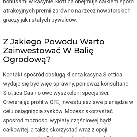
bonusami w kasynie Slottica obejmuje całkiem sporo
atrakcyjnych premii zarówno na rzecz nowatorskich
graczy jak i stałych bywalców.
Z Jakiego Powodu Warto
Zainwestować W Balię
Ogrodową?
Kontakt spośród obsługą klienta kasyna Slottica
wydaje się być więc sprawny, ponieważ konsultanci
Slottica Casino owo wyszkoleni specjaliści.
Otwierając profil w OFE, inwestujesz swe pieniądze w
celu osiągnięcia zysków. Możesz skorzystać
spośród możności wypłaty częściowej bądź
całkowitej, a także skorzystać wraz z opcji