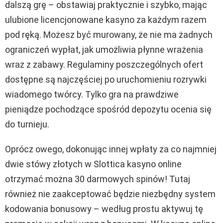
dalszą grę – obstawiaj praktycznie i szybko, mając
ulubione licencjonowane kasyno za każdym razem
pod ręką. Możesz być murowany, że nie ma żadnych
ograniczeń wypłat, jak umożliwia płynne wrażenia
wraz z zabawy. Regulaminy poszczególnych ofert
dostępne są najczęściej po uruchomieniu rozrywki
wiadomego twórcy. Tylko gra na prawdziwe
pieniądze pochodzące spośród depozytu ocenia się
do turnieju.
Oprócz owego, dokonując innej wpłaty za co najmniej
dwie stówy złotych w Slottica kasyno online
otrzymać można 30 darmowych spinów! Tutaj
również nie zaakceptować będzie niezbędny system
kodowania bonusowy – według prostu aktywuj tę