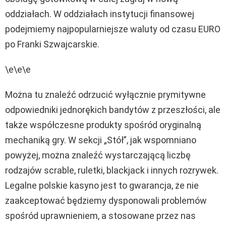
oddziałach. W oddziałach instytucji finansowej
podejmiemy najpopularniejsze waluty od czasu EURO
po Franki Szwajcarskie.
\e\e\e
Można tu znaleźć odrzucić wyłącznie prymitywne
odpowiedniki jednorękich bandytów z przeszłości, ale
także współczesne produkty spośród oryginalną
mechaniką gry. W sekcji „Stół”, jak wspomniano
powyżej, można znaleźć wystarczającą liczbę
rodzajów scrable, ruletki, blackjack i innych rozrywek.
Legalne polskie kasyno jest to gwarancja, że nie
zaakceptować będziemy dysponowali problemów
spośród uprawnieniem, a stosowane przez nas