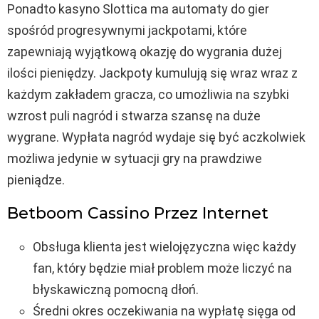
Ponadto kasyno Slottica ma automaty do gier
spośród progresywnymi jackpotami, które
zapewniają wyjątkową okazję do wygrania dużej
ilości pieniędzy. Jackpoty kumulują się wraz wraz z
każdym zakładem gracza, co umożliwia na szybki
wzrost puli nagród i stwarza szansę na duże
wygrane. Wypłata nagród wydaje się być aczkolwiek
możliwa jedynie w sytuacji gry na prawdziwe
pieniądze.
Betboom Cassino Przez Internet
Obsługa klienta jest wielojęzyczna więc każdy
fan, który będzie miał problem może liczyć na
błyskawiczną pomocną dłoń.
Średni okres oczekiwania na wypłatę sięga od