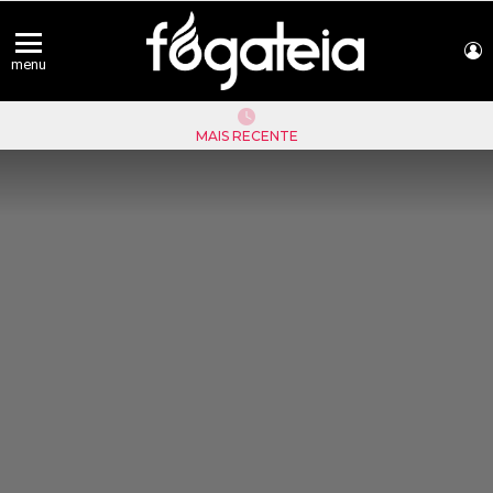
L
menu
MAIS RECENTE