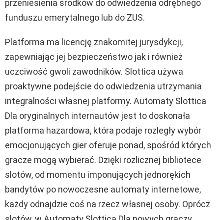
przeniesienia środków do odwiedzenia odrębnego
funduszu emerytalnego lub do ZUS.
Platforma ma licencję znakomitej jurysdykcji,
zapewniając jej bezpieczeństwo jak i również
uczciwość gwoli zawodników. Slottica używa
proaktywne podejście do odwiedzenia utrzymania
integralności własnej platformy. Automaty Slottica
Dla oryginalnych internautów jest to doskonała
platforma hazardowa, która podaje rozległy wybór
emocjonujących gier oferuje ponad, spośród których
gracze mogą wybierać. Dzięki rozlicznej bibliotece
slotów, od momentu imponujących jednorękich
bandytów po nowoczesne automaty internetowe,
każdy odnajdzie coś na rzecz własnej osoby. Oprócz
slotów, w Automaty Slottica Dla nowych graczy