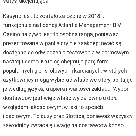
satysfakcjonująca.
Kasyno jest to zostało założone w 2018 r. i
funkcjonuje na licencji Atlantic Management B.V.
Casino na żywo jest to osobna ranga, ponieważ
prezentowane w pani a gry nie zaakceptować są
dostępne do odwiedzenia testowania w darmowym
nastroju demo. Katalog obejmuje parę form
popularnych gier stołowych i karcianych, w których
użytkownicy mogą wybierać właściwe stoły, sortując
je według języka, krupiera i wartości zakładu. Wybór
dostawców jest więc właściwy zarówno u dołu
względem jakościowym, w jaki to sposób i
ilościowym. To duży oraz Slottica, ponieważ wszyscy
zawodnicy zwracają uwagę na dostawców konsol.