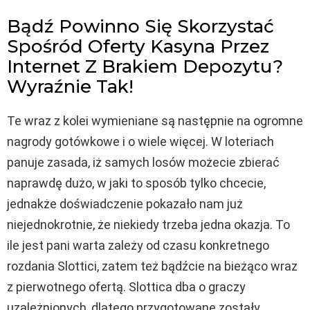
Bądź Powinno Się Skorzystać
Spośród Oferty Kasyna Przez
Internet Z Brakiem Depozytu?
Wyraźnie Tak!
Te wraz z kolei wymieniane są następnie na ogromne
nagrody gotówkowe i o wiele więcej. W loteriach
panuje zasada, iż samych losów możecie zbierać
naprawdę dużo, w jaki to sposób tylko chcecie,
jednakże doświadczenie pokazało nam już
niejednokrotnie, że niekiedy trzeba jedna okazja. To
ile jest pani warta zależy od czasu konkretnego
rozdania Slottici, zatem też bądźcie na bieżąco wraz
z pierwotnego ofertą. Slottica dba o graczy
uzależnionych, dlatego przygotowane zostały