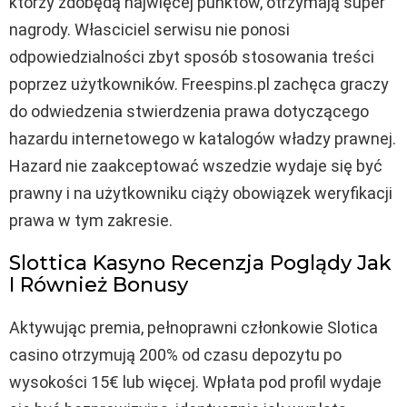
którzy zdobędą najwięcej punktów, otrzymają super
nagrody. Własciciel serwisu nie ponosi
odpowiedzialności zbyt sposób stosowania treści
poprzez użytkowników. Freespins.pl zachęca graczy
do odwiedzenia stwierdzenia prawa dotyczącego
hazardu internetowego w katalogów władzy prawnej.
Hazard nie zaakceptować wszedzie wydaje się być
prawny i na użytkowniku ciąży obowiązek weryfikacji
prawa w tym zakresie.
Slottica Kasyno Recenzja Poglądy Jak
I Również Bonusy
Aktywując premia, pełnoprawni członkowie Slotica
casino otrzymują 200% od czasu depozytu po
wysokości 15€ lub więcej. Wpłata pod profil wydaje