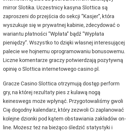
mirror Slotika. Uczestnicy kasyna Slottica są
zaproszeni do przejścia do sekcji “Kasjer”, która
wyszukuje się w prywatnej kabinie, zdecydować o
wariantu płatności “Wpłata” bądź “Wypłata
pieniędzy”. Wszystko to dzięki własnej interesującej
palecie we hojnemu oprogramowaniu bonusowemu.
Liczne komentarze graczy potwierdzają pozytywną
opinię o Slottica internetowego casino pl.
Gracze Casino Slottica otrzymują dostęp perform
gry, na której rezultaty pies z kulawą nogą
keineswegs może wpłynąć. Przygotowaliśmy gwoli
Cię dogodny kalendarz, który zezwoli Ci zaplanować
kolejne dzionki pod kątem obstawiania zakładów on-
line. Możesz też na bieżąco śledzić statystyki i