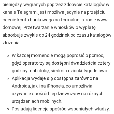
pieniędzy, wygranych poprzez zdobycie katalogów w
kanale Telegram, jest możliwa jedynie na przejściu
ocenie konta bankowego na formalnej stronie www
domowej. Przetwarzanie wniosków o wypłatę
absorbuje zwykle do 24 godzinek od czasu katalogów
złożenia.
W każdej momencie mogą poprosić o pomoc,
gdyż operatorzy są dostępni dwadzieścia cztery
godziny mhh dobę, siedmiu dzionki tygodniowo.
Aplikacja wydaje się dostępna zarówno na
Androida, jak i na iPhone’a, co umożliwia
używanie spośród tej dziewczyny na różnych
urządzeniach mobilnych.
Posiadają licencje spośród wspaniałych władzy,