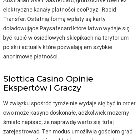
Australian visa i Mastercard, grunzochse również
elektryczne kanały płatności ecoPayz i Rapid
Transfer. Ostatnią formą wpłaty są karty
doładowujące Paysafecard które łatwo wydaje się
być kupić w osiedlowych sklepikach na terytorium
polski i actually które pozwalają em szybkie
anonimowe płatności.
Slottica Casino Opinie
Ekspertów I Graczy
W związku spośród tymże nie wydaje się być in order
owo może kasyno doskonałe, aczkolwiek możemy
śmiało napisać, że naprawdę warto się tutaj
zarejestrować. Ten modus umożliwia gościom grać