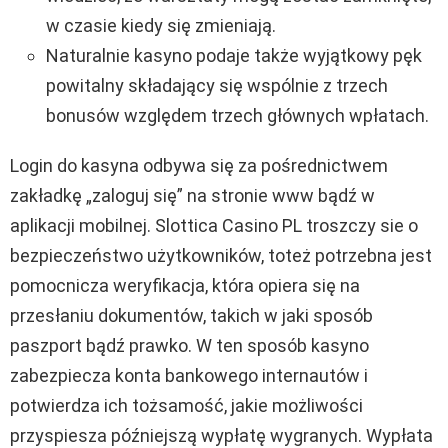
w czasie kiedy się zmieniają.
Naturalnie kasyno podaje także wyjątkowy pęk
powitalny składający się wspólnie z trzech
bonusów względem trzech głównych wpłatach.
Login do kasyna odbywa się za pośrednictwem
zakładkę „zaloguj się” na stronie www bądź w
aplikacji mobilnej. Slottica Casino PL troszczy sie o
bezpieczeństwo użytkowników, toteż potrzebna jest
pomocnicza weryfikacja, która opiera się na
przesłaniu dokumentów, takich w jaki sposób
paszport bądź prawko. W ten sposób kasyno
zabezpiecza konta bankowego internautów i
potwierdza ich tożsamość, jakie możliwości
przyspiesza późniejszą wypłatę wygranych. Wypłata