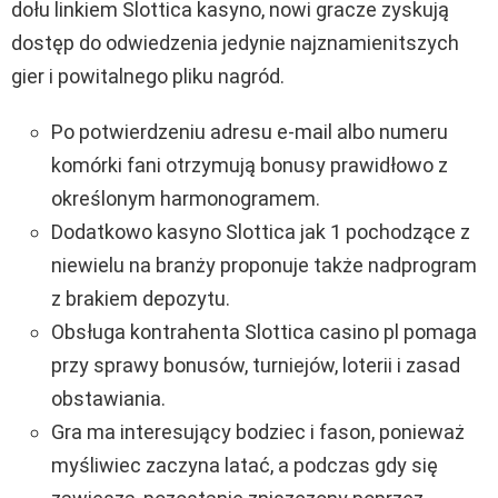
dołu linkiem Slottica kasyno, nowi gracze zyskują
dostęp do odwiedzenia jedynie najznamienitszych
gier i powitalnego pliku nagród.
Po potwierdzeniu adresu e-mail albo numeru
komórki fani otrzymują bonusy prawidłowo z
określonym harmonogramem.
Dodatkowo kasyno Slottica jak 1 pochodzące z
niewielu na branży proponuje także nadprogram
z brakiem depozytu.
Obsługa kontrahenta Slottica casino pl pomaga
przy sprawy bonusów, turniejów, loterii i zasad
obstawiania.
Gra ma interesujący bodziec i fason, ponieważ
myśliwiec zaczyna latać, a podczas gdy się