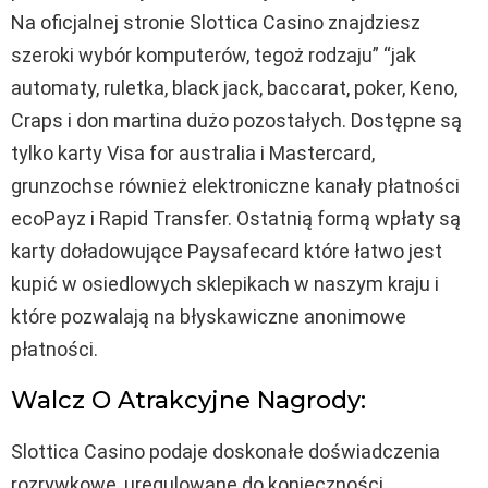
Na oficjalnej stronie Slottica Casino znajdziesz
szeroki wybór komputerów, tegoż rodzaju” “jak
automaty, ruletka, black jack, baccarat, poker, Keno,
Craps i don martina dużo pozostałych. Dostępne są
tylko karty Visa for australia i Mastercard,
grunzochse również elektroniczne kanały płatności
ecoPayz i Rapid Transfer. Ostatnią formą wpłaty są
karty doładowujące Paysafecard które łatwo jest
kupić w osiedlowych sklepikach w naszym kraju i
które pozwalają na błyskawiczne anonimowe
płatności.
Walcz O Atrakcyjne Nagrody:
Slottica Casino podaje doskonałe doświadczenia
rozrywkowe, uregulowane do konieczności