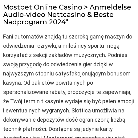
Mostbet Online Casino > Anmeldelse
Audio-video Nettcasino & Beste
Nadprogram 2024″
Fani automatów znajdą tu szeroką gamę maszyn do
odwiedzenia rozrywki, a miłośnicy sportu mogą
korzystać z sekcji zakładów muzycznych. Podnieś
swoją przygodę do odwiedzenia gier dzięki w
najwyższym stopniu satysfakcjonującym bonusom
kasyna. Od pakietów powitalnych po
spersonalizowane rabaty, propozycje te zapewniają,
że Twój termin t kasynie wydaje się być pełen emocji
i ewentualnych wygranych. Slottica umożliwia na
dokonywanie depozytów dość ograniczoną liczbą
technik płatności. Dostępne są jedynie karty