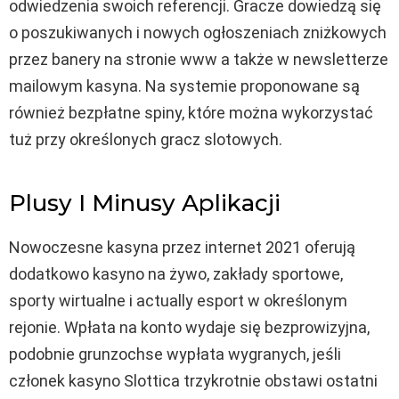
odwiedzenia swoich referencji. Gracze dowiedzą się
o poszukiwanych i nowych ogłoszeniach zniżkowych
przez banery na stronie www a także w newsletterze
mailowym kasyna. Na systemie proponowane są
również bezpłatne spiny, które można wykorzystać
tuż przy określonych gracz slotowych.
Plusy I Minusy Aplikacji
Nowoczesne kasyna przez internet 2021 oferują
dodatkowo kasyno na żywo, zakłady sportowe,
sporty wirtualne i actually esport w określonym
rejonie. Wpłata na konto wydaje się bezprowizyjna,
podobnie grunzochse wypłata wygranych, jeśli
członek kasyno Slottica trzykrotnie obstawi ostatni