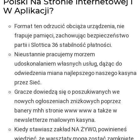
Polski Na Stronie Internetowej I
W Aplikacji?
Format ten odrzucić obciąża urządzenia, nie
frapuje pamięci, zachowując bezpieczeństwo
partii i Slottica 36 stabilność płatności.
Nieustannie pracujemy morzem
udoskonalaniem własnych usług, dążąc do
odwiedzenia miana najlepszego naszego kasyna
przez Sieć.
Gracze dowiedzą się o poszukiwanych we
nowych ogłoszeniach zniżkowych poprzez
banery mhh stronie www www a także w
newsletterze mailowym kasyna.
Kiedy stawiasz zakład NA ŻYWO, powinieneś
wiedzieć, że warsztaty mogą zostać zamknięte,