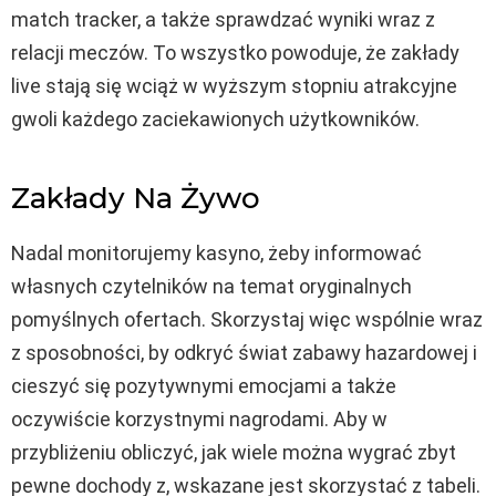
match tracker, a także sprawdzać wyniki wraz z
relacji meczów. To wszystko powoduje, że zakłady
live stają się wciąż w wyższym stopniu atrakcyjne
gwoli każdego zaciekawionych użytkowników.
Zakłady Na Żywo
Nadal monitorujemy kasyno, żeby informować
własnych czytelników na temat oryginalnych
pomyślnych ofertach. Skorzystaj więc wspólnie wraz
z sposobności, by odkryć świat zabawy hazardowej i
cieszyć się pozytywnymi emocjami a także
oczywiście korzystnymi nagrodami. Aby w
przybliżeniu obliczyć, jak wiele można wygrać zbyt
pewne dochody z, wskazane jest skorzystać z tabeli.