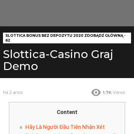
SLOTTICA BONUS BEZ DEPOZYTU 2020 ZDOBĄDŹ GŁÓWNĄ -
62
Slottica-Casino Graj
Demo
há 2 anos
1.7K
Views
Content
Hãy Là Người Đầu Tiên Nhận Xét