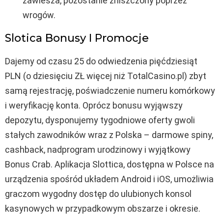
zawiesza, pozostanie zniszczony poprzez
wrogów.
Slotica Bonusy I Promocje
Dajemy od czasu 25 do odwiedzenia pięćdziesiąt
PLN (o dziesięciu ZŁ więcej niż TotalCasino.pl) zbyt
samą rejestrację, poświadczenie numeru komórkowy
i weryfikację konta. Oprócz bonusu wyjąwszy
depozytu, dysponujemy tygodniowe oferty gwoli
stałych zawodników wraz z Polska – darmowe spiny,
cashback, nadprogram urodzinowy i wyjątkowy
Bonus Crab. Aplikacja Slottica, dostępna w Polsce na
urządzenia spośród układem Android i iOS, umożliwia
graczom wygodny dostęp do ulubionych konsol
kasynowych w przypadkowym obszarze i okresie.