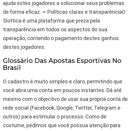
ajuda estes jogadores a solucionar seus problemas
de forma eficaz. ⭢ Políticas claras e transparênciaO
Slottica é uma plataforma que preza pela
transparência em todos os aspectos do sua
operação, contendo o pagamento destes ganhos
destes jogadores.
Glossário Das Apostas Esportivas No
Brasil
O cadastro é muito simples e claro, permitindo que
você abra uma conta em poucos instantes. Dá até
mesmo com o objectivo de usar sua própria conta de
rede social (Facebook, Google, Twitter, Telegram e
outros) para estimular o processo. Como de
costume, pedimos que você possua atenção para