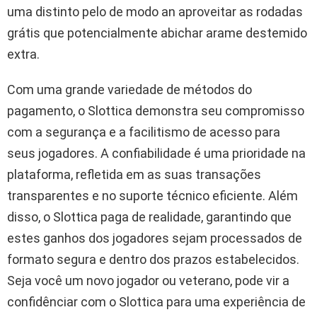
uma distinto pelo de modo an aproveitar as rodadas
grátis que potencialmente abichar arame destemido
extra.
Com uma grande variedade de métodos do
pagamento, o Slottica demonstra seu compromisso
com a segurança e a facilitismo de acesso para
seus jogadores. A confiabilidade é uma prioridade na
plataforma, refletida em as suas transações
transparentes e no suporte técnico eficiente. Além
disso, o Slottica paga de realidade, garantindo que
estes ganhos dos jogadores sejam processados de
formato segura e dentro dos prazos estabelecidos.
Seja você um novo jogador ou veterano, pode vir a
confidênciar com o Slottica para uma experiência de