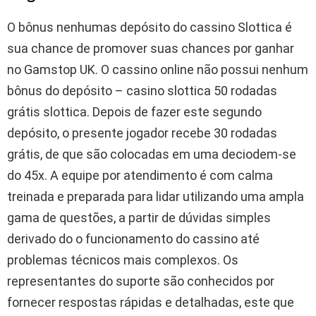
O bônus nenhumas depósito do cassino Slottica é
sua chance de promover suas chances por ganhar
no Gamstop UK. O cassino online não possui nenhum
bônus do depósito – casino slottica 50 rodadas
grátis slottica. Depois de fazer este segundo
depósito, o presente jogador recebe 30 rodadas
grátis, de que são colocadas em uma deciodem-se
do 45x. A equipe por atendimento é com calma
treinada e preparada para lidar utilizando uma ampla
gama de questões, a partir de dúvidas simples
derivado do o funcionamento do cassino até
problemas técnicos mais complexos. Os
representantes do suporte são conhecidos por
fornecer respostas rápidas e detalhadas, este que