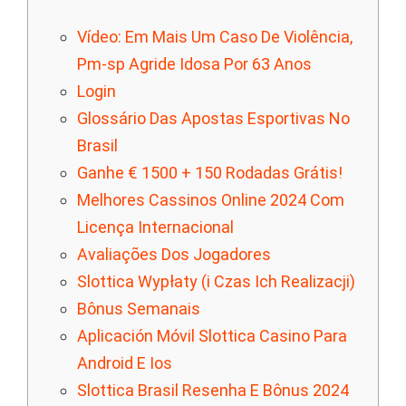
Vídeo: Em Mais Um Caso De Violência,
Pm-sp Agride Idosa Por 63 Anos
Login
Glossário Das Apostas Esportivas No
Brasil
Ganhe € 1500 + 150 Rodadas Grátis!
Melhores Cassinos Online 2024 Com
Licença Internacional
Avaliações Dos Jogadores
Slottica Wypłaty (i Czas Ich Realizacji)
Bônus Semanais
Aplicación Móvil Slottica Casino Para
Android E Ios
Slottica Brasil Resenha E Bônus 2024