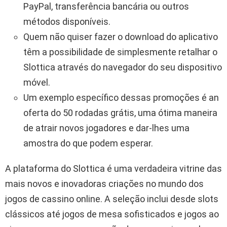
PayPal, transferência bancária ou outros
métodos disponíveis.
Quem não quiser fazer o download do aplicativo
têm a possibilidade de simplesmente retalhar o
Slottica através do navegador do seu dispositivo
móvel.
Um exemplo específico dessas promoções é an
oferta do 50 rodadas grátis, uma ótima maneira
de atrair novos jogadores e dar-lhes uma
amostra do que podem esperar.
A plataforma do Slottica é uma verdadeira vitrine das
mais novos e inovadoras criações no mundo dos
jogos de cassino online. A seleção inclui desde slots
clássicos até jogos de mesa sofisticados e jogos ao