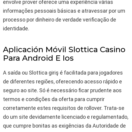
envolve prover oferece uma experiência várias
informações pessoais básicas e atravessar por um
processo por dinheiro de verdade verificação de
identidade.
Aplicación Móvil Slottica Casino
Para Android E Ios
A saída ou Slottica giriş é facilitada para jogadores
de diferentes regiões, oferecendo acesso rápido e
seguro ao site. Só é necessário ficar prudente aos
termos e condições da oferta para cumprir
corretamente estes requisitos de rollover. Trata-se
do um site devidamente licenciado e regulamentado,
que cumpre bonitas as exigências da Autoridade de