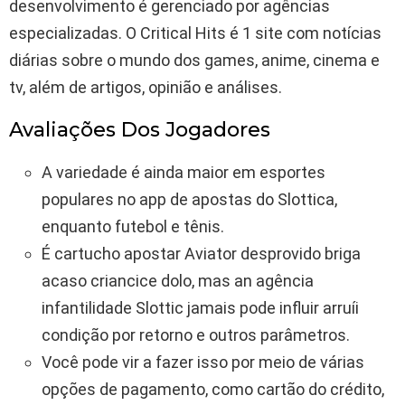
desenvolvimento é gerenciado por agências
especializadas. O Critical Hits é 1 site com notícias
diárias sobre o mundo dos games, anime, cinema e
tv, além de artigos, opinião e análises.
Avaliações Dos Jogadores
A variedade é ainda maior em esportes
populares no app de apostas do Slottica,
enquanto futebol e tênis.
É cartucho apostar Aviator desprovido briga
acaso criancice dolo, mas an agência
infantilidade Slottic jamais pode influir arruíi
condição por retorno e outros parâmetros.
Você pode vir a fazer isso por meio de várias
opções de pagamento, como cartão do crédito,