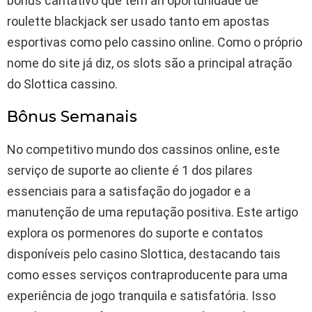
bônus caritativo que têm an oportunidade de
roulette blackjack ser usado tanto em apostas
esportivas como pelo cassino online. Como o próprio
nome do site já diz, os slots são a principal atração
do Slottica cassino.
Bônus Semanais
No competitivo mundo dos cassinos online, este
serviço de suporte ao cliente é 1 dos pilares
essenciais para a satisfação do jogador e a
manutenção de uma reputação positiva. Este artigo
explora os pormenores do suporte e contatos
disponíveis pelo casino Slottica, destacando tais
como esses serviços contraproducente para uma
experiência de jogo tranquila e satisfatória. Isso