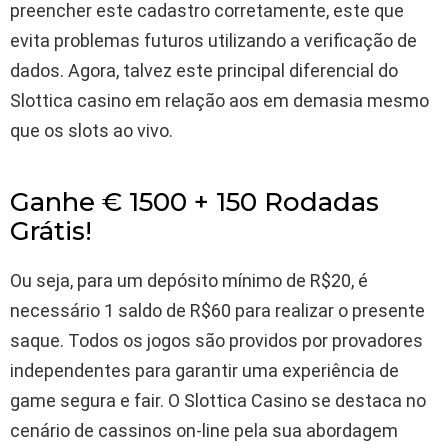
preencher este cadastro corretamente, este que
evita problemas futuros utilizando a verificação de
dados. Agora, talvez este principal diferencial do
Slottica casino em relação aos em demasia mesmo
que os slots ao vivo.
Ganhe € 1500 + 150 Rodadas
Grátis!
Ou seja, para um depósito mínimo de R$20, é
necessário 1 saldo de R$60 para realizar o presente
saque. Todos os jogos são providos por provadores
independentes para garantir uma experiência de
game segura e fair. O Slottica Casino se destaca no
cenário de cassinos on-line pela sua abordagem