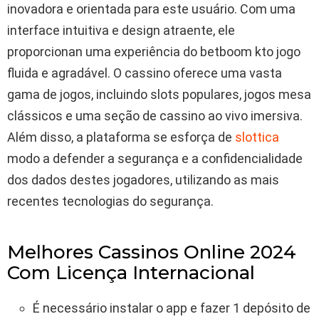
inovadora e orientada para este usuário. Com uma
interface intuitiva e design atraente, ele
proporcionan uma experiência do betboom kto jogo
fluida e agradável. O cassino oferece uma vasta
gama de jogos, incluindo slots populares, jogos mesa
clássicos e uma seção de cassino ao vivo imersiva.
Além disso, a plataforma se esforça de
slottica
modo a defender a segurança e a confidencialidade
dos dados destes jogadores, utilizando as mais
recentes tecnologias do segurança.
Melhores Cassinos Online 2024
Com Licença Internacional
É necessário instalar o app e fazer 1 depósito de