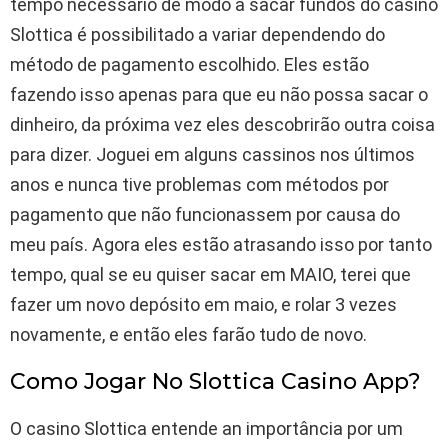
tempo necessário de modo a sacar fundos do casino
Slottica é possibilitado a variar dependendo do
método de pagamento escolhido. Eles estão
fazendo isso apenas para que eu não possa sacar o
dinheiro, da próxima vez eles descobrirão outra coisa
para dizer. Joguei em alguns cassinos nos últimos
anos e nunca tive problemas com métodos por
pagamento que não funcionassem por causa do
meu país. Agora eles estão atrasando isso por tanto
tempo, qual se eu quiser sacar em MAIO, terei que
fazer um novo depósito em maio, e rolar 3 vezes
novamente, e então eles farão tudo de novo.
Como Jogar No Slottica Casino App?
O casino Slottica entende an importância por um