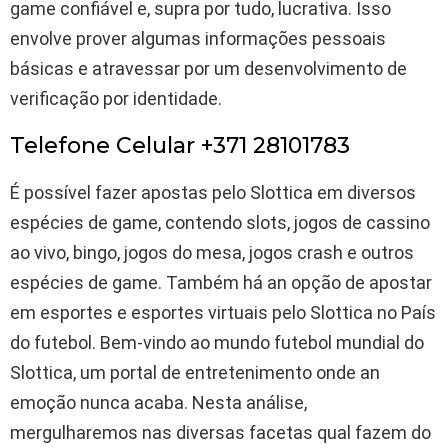
game confiável e, supra por tudo, lucrativa. Isso
envolve prover algumas informações pessoais
básicas e atravessar por um desenvolvimento de
verificação por identidade.
Telefone Celular +371 28101783
É possível fazer apostas pelo Slottica em diversos
espécies de game, contendo slots, jogos de cassino
ao vivo, bingo, jogos do mesa, jogos crash e outros
espécies de game. Também há an opção de apostar
em esportes e esportes virtuais pelo Slottica no País
do futebol. Bem-vindo ao mundo futebol mundial do
Slottica, um portal de entretenimento onde an
emoção nunca acaba. Nesta análise,
mergulharemos nas diversas facetas qual fazem do