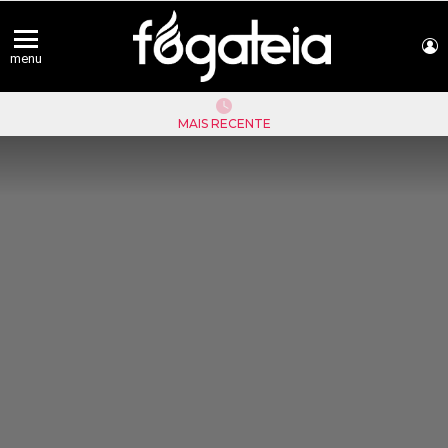
L
menu
MAIS RECENTE