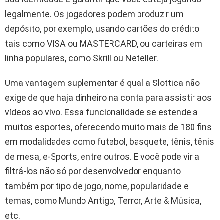
legalmente. Os jogadores podem produzir um
depósito, por exemplo, usando cartões do crédito
tais como VISA ou MASTERCARD, ou carteiras em
linha populares, como Skrill ou Neteller.
Uma vantagem suplementar é qual a Slottica não
exige de que haja dinheiro na conta para assistir aos
vídeos ao vivo. Essa funcionalidade se estende a
muitos esportes, oferecendo muito mais de 180 fins
em modalidades como futebol, basquete, tênis, tênis
de mesa, e-Sports, entre outros. E você pode vir a
filtrá-los não só por desenvolvedor enquanto
também por tipo de jogo, nome, popularidade e
temas, como Mundo Antigo, Terror, Arte & Música,
etc.