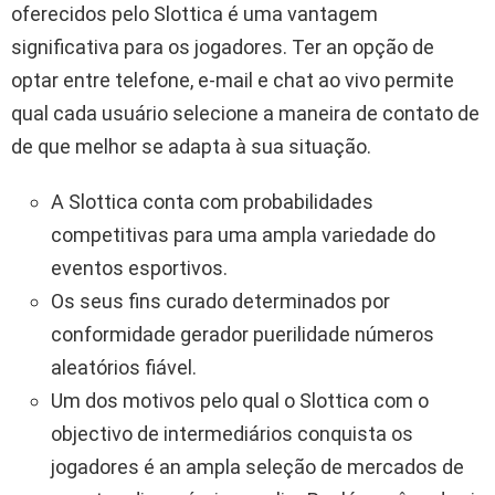
oferecidos pelo Slottica é uma vantagem
significativa para os jogadores. Ter an opção de
optar entre telefone, e-mail e chat ao vivo permite
qual cada usuário selecione a maneira de contato de
de que melhor se adapta à sua situação.
A Slottica conta com probabilidades
competitivas para uma ampla variedade do
eventos esportivos.
Os seus fins curado determinados por
conformidade gerador puerilidade números
aleatórios fiável.
Um dos motivos pelo qual o Slottica com o
objectivo de intermediários conquista os
jogadores é an ampla seleção de mercados de