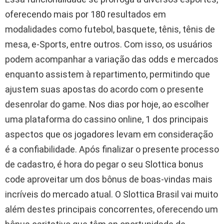
oferecendo mais por 180 resultados em
modalidades como futebol, basquete, tênis, tênis de
mesa, e-Sports, entre outros. Com isso, os usuários
podem acompanhar a variação das odds e mercados
enquanto assistem à repartimento, permitindo que
ajustem suas apostas do acordo com o presente
desenrolar do game. Nos dias por hoje, ao escolher
uma plataforma do cassino online, 1 dos principais
aspectos que os jogadores levam em consideração
é a confiabilidade. Após finalizar o presente processo
de cadastro, é hora do pegar o seu Slottica bonus
code aproveitar um dos bônus de boas-vindas mais
incríveis do mercado atual. O Slottica Brasil vai muito
além destes principais concorrentes, oferecendo um