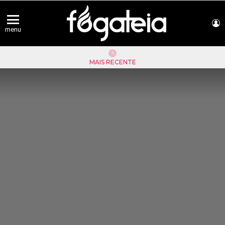
L
menu
MAIS RECENTE