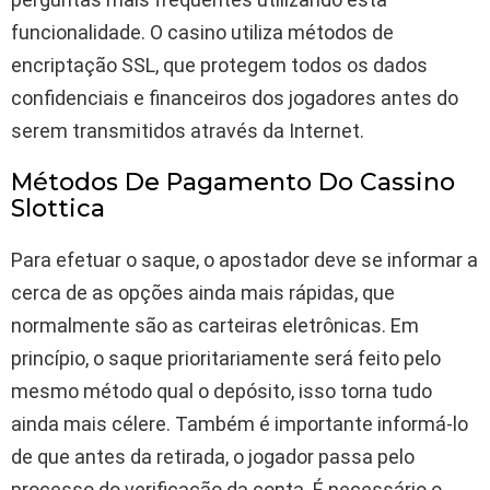
funcionalidade. O casino utiliza métodos de
encriptação SSL, que protegem todos os dados
confidenciais e financeiros dos jogadores antes do
serem transmitidos através da Internet.
Métodos De Pagamento Do Саssіnо
Slottica
Para efetuar o saque, o apostador deve se informar a
cerca de as opções ainda mais rápidas, que
normalmente são as carteiras eletrônicas. Em
princípio, o saque prioritariamente será feito pelo
mesmo método qual o depósito, isso torna tudo
ainda mais célere. Também é importante informá-lo
de que antes da retirada, o jogador passa pelo
processo do verificação da conta. É necessário o