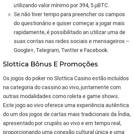
utilizando valor mínimo por 394, 5 µBTC.
Se não tiver tempo para preencher os campos
do questionário e quiser começar a jogar mais
rapidamente, é possibilitado an utilizar uma de
suas contas nas redes sociais e mensageiros –
Google+, Telegram, Twitter e Facebook.
Slottica Bônus E Promoções
Os jogos do poker no Slottica Casino estão incluídos
na categoria do cassino ao vivo, juntamente com
outras modalidades como roleta e game shows.
Este jogo ao vivo oferece uma experiência autêntica
do um dos jogos de cartas mais tradicionais da Índia,
apresentado por crupiês ao vivo e em tempo real,
proporcionando uma conexão cultural única e uma