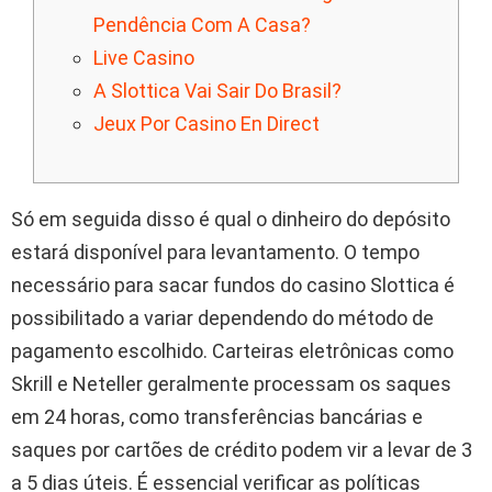
Pendência Com A Casa?
Live Casino
A Slottica Vai Sair Do Brasil?
Jeux Por Casino En Direct
Só em seguida disso é qual o dinheiro do depósito
estará disponível para levantamento. O tempo
necessário para sacar fundos do casino Slottica é
possibilitado a variar dependendo do método de
pagamento escolhido. Carteiras eletrônicas como
Skrill e Neteller geralmente processam os saques
em 24 horas, como transferências bancárias e
saques por cartões de crédito podem vir a levar de 3
a 5 dias úteis. É essencial verificar as políticas