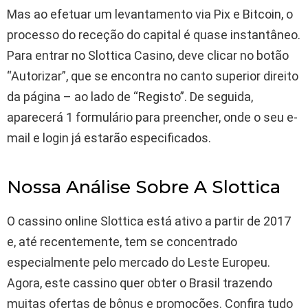
Mas ao efetuar um levantamento via Pix e Bitcoin, o
processo do receção do capital é quase instantâneo.
Para entrar no Slottica Casino, deve clicar no botão
“Autorizar”, que se encontra no canto superior direito
da página – ao lado de “Registo”. De seguida,
aparecerá 1 formulário para preencher, onde o seu e-
mail e login já estarão especificados.
Nossa Análise Sobre A Slottica
O cassino online Slottica está ativo a partir de 2017
e, até recentemente, tem se concentrado
especialmente pelo mercado do Leste Europeu.
Agora, este cassino quer obter o Brasil trazendo
muitas ofertas de bônus e promoções. Confira tudo