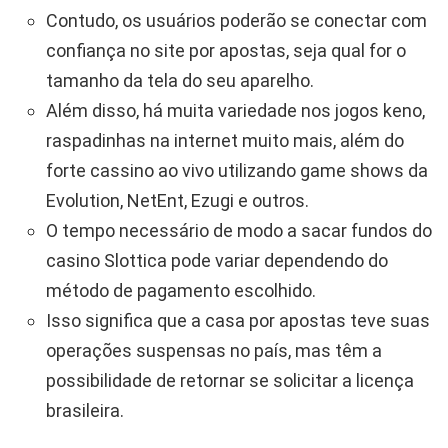
Contudo, os usuários poderão se conectar com
confiança no site por apostas, seja qual for o
tamanho da tela do seu aparelho.
Além disso, há muita variedade nos jogos keno,
raspadinhas na internet muito mais, além do
forte cassino ao vivo utilizando game shows da
Evolution, NetEnt, Ezugi e outros.
O tempo necessário de modo a sacar fundos do
casino Slottica pode variar dependendo do
método de pagamento escolhido.
Isso significa que a casa por apostas teve suas
operações suspensas no país, mas têm a
possibilidade de retornar se solicitar a licença
brasileira.