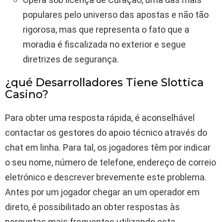
populares pelo universo das apostas e não tão
rigorosa, mas que representa o fato que a
moradia é fiscalizada no exterior e segue
diretrizes de segurança.
¿qué Desarrolladores Tiene Slottica
Casino?
Para obter uma resposta rápida, é aconselhável
contactar os gestores do apoio técnico através do
chat em linha. Para tal, os jogadores têm por indicar
o seu nome, número de telefone, endereço de correio
eletrónico e descrever brevemente este problema.
Antes por um jogador chegar an um operador em
direto, é possibilitado an obter respostas às
perguntas mais frequentes utilizando esta