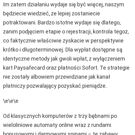
Im zatem działaniu wydaje się być więcej, naszym
będziecie wiedzieć, że lepiej zostaniecie
potraktowani. Bardzo istotne wydaje się dlatego,
zanim podjęciem etapie o rejestracji, kontrola tegoż,
co faktycznie właściwie zyskacie w perspektywie
krótko i długoterminowej. Dla wypłat dostępne są
identyczne metody jak gwoli wpłat, z wyłączeniem
kart Paysafecard oraz płatności Sofort. Te strategie
nie zostały albowiem przewidziane jak kanał
płatniczy pozwalający pozyskać pieniądze.
\e\e\e
Od klasycznych komputerów z trzy bębnami po
wieloliniowe automaty online wraz z rundami
bonusowymi i darmowymi spinami – te zabawy