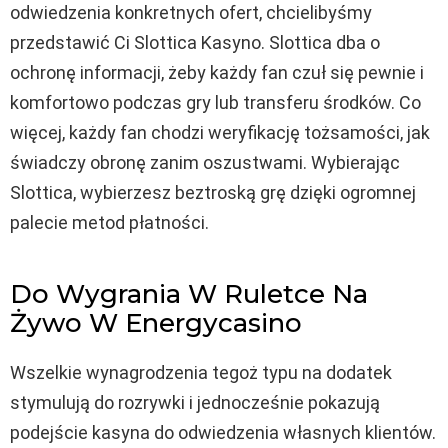
odwiedzenia konkretnych ofert, chcielibyśmy
przedstawić Ci Slottica Kasyno. Slottica dba o
ochronę informacji, żeby każdy fan czuł się pewnie i
komfortowo podczas gry lub transferu środków. Co
więcej, każdy fan chodzi weryfikację tożsamości, jak
świadczy obronę zanim oszustwami. Wybierając
Slottica, wybierzesz beztroską grę dzięki ogromnej
palecie metod płatności.
Do Wygrania W Ruletce Na
Żywo W Energycasino
Wszelkie wynagrodzenia tegoż typu na dodatek
stymulują do rozrywki i jednocześnie pokazują
podejście kasyna do odwiedzenia własnych klientów.