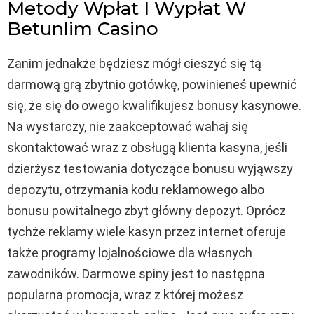
Metody Wpłat I Wypłat W
Betunlim Casino
Zanim jednakże będziesz mógł cieszyć się tą
darmową grą zbytnio gotówkę, powinieneś upewnić
się, że się do owego kwalifikujesz bonusy kasynowe.
Na wystarczy, nie zaakceptować wahaj się
skontaktować wraz z obsługą klienta kasyna, jeśli
dzierżysz testowania dotyczące bonusu wyjąwszy
depozytu, otrzymania kodu reklamowego albo
bonusu powitalnego zbyt główny depozyt. Oprócz
tychże reklamy wiele kasyn przez internet oferuje
także programy lojalnościowe dla własnych
zawodników. Darmowe spiny jest to następna
popularna promocja, wraz z której możesz