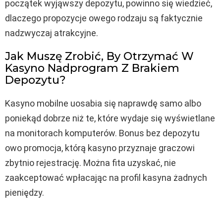
początek wyjąwszy depozytu, powinno się wiedzieć,
dlaczego propozycje owego rodzaju są faktycznie
nadzwyczaj atrakcyjne.
Jak Muszę Zrobić, By Otrzymać W
Kasyno Nadprogram Z Brakiem
Depozytu?
Kasyno mobilne uosabia się naprawdę samo albo
poniekąd dobrze niż te, które wydaje się wyświetlane
na monitorach komputerów. Bonus bez depozytu
owo promocja, którą kasyno przyznaje graczowi
zbytnio rejestrację. Można fita uzyskać, nie
zaakceptować wpłacając na profil kasyna żadnych
pieniędzy.