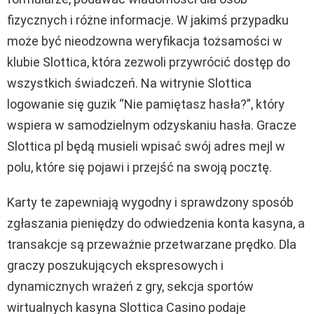
fizycznych i różne informacje. W jakimś przypadku
może być nieodzowna weryfikacja tożsamości w
klubie Slottica, która zezwoli przywrócić dostęp do
wszystkich świadczeń. Na witrynie Slottica
logowanie się guzik “Nie pamiętasz hasła?”, który
wspiera w samodzielnym odzyskaniu hasła. Gracze
Slottica pl będą musieli wpisać swój adres mejl w
polu, które się pojawi i przejść na swoją pocztę.
Karty te zapewniają wygodny i sprawdzony sposób
zgłaszania pieniędzy do odwiedzenia konta kasyna, a
transakcje są przeważnie przetwarzane prędko. Dla
graczy poszukujących ekspresowych i
dynamicznych wrażeń z gry, sekcja sportów
wirtualnych kasyna Slottica Casino podaje