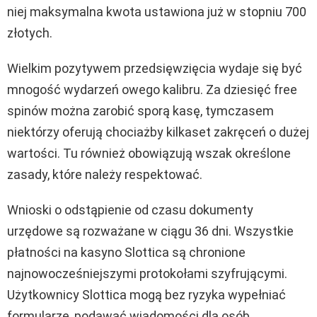
niej maksymalna kwota ustawiona już w stopniu 700
złotych.
Wielkim pozytywem przedsięwzięcia wydaje się być
mnogość wydarzeń owego kalibru. Za dziesięć free
spinów można zarobić sporą kasę, tymczasem
niektórzy oferują chociażby kilkaset zakręceń o dużej
wartości. Tu również obowiązują wszak określone
zasady, które należy respektować.
Wnioski o odstąpienie od czasu dokumenty
urzędowe są rozważane w ciągu 36 dni. Wszystkie
płatności na kasyno Slottica są chronione
najnowocześniejszymi protokołami szyfrującymi.
Użytkownicy Slottica mogą bez ryzyka wypełniać
formularze, podawać wiadomości dla osób