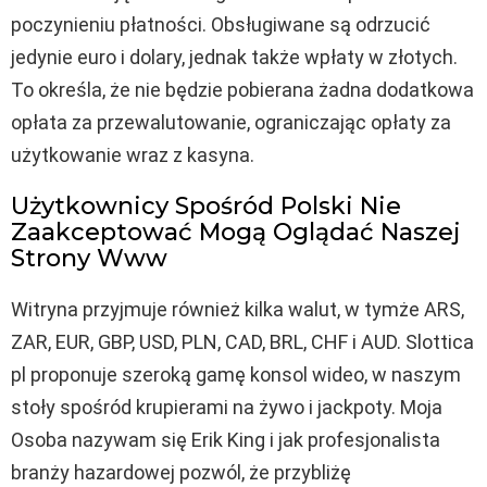
poczynieniu płatności. Obsługiwane są odrzucić
jedynie euro i dolary, jednak także wpłaty w złotych.
To określa, że nie będzie pobierana żadna dodatkowa
opłata za przewalutowanie, ograniczając opłaty za
użytkowanie wraz z kasyna.
Użytkownicy Spośród Polski Nie
Zaakceptować Mogą Oglądać Naszej
Strony Www
Witryna przyjmuje również kilka walut, w tymże ARS,
ZAR, EUR, GBP, USD, PLN, CAD, BRL, CHF i AUD. Slottica
pl proponuje szeroką gamę konsol wideo, w naszym
stoły spośród krupierami na żywo i jackpoty. Moja
Osoba nazywam się Erik King i jak profesjonalista
branży hazardowej pozwól, że przybliżę