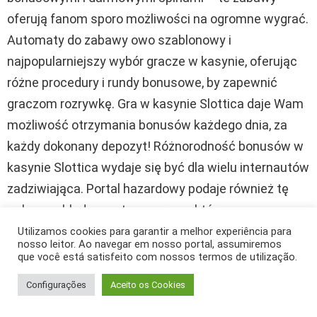
oferują fanom sporo możliwości na ogromne wygrać.
Automaty do zabawy owo szablonowy i
najpopularniejszy wybór gracze w kasynie, oferując
różne procedury i rundy bonusowe, by zapewnić
graczom rozrywkę. Gra w kasynie Slottica daje Wam
możliwość otrzymania bonusów każdego dnia, za
każdy dokonany depozyt! Różnorodność bonusów w
kasynie Slottica wydaje się być dla wielu internautów
zadziwiająca. Portal hazardowy podaje również tę
usługę zakłady sportowe, wraz z którego w
dzisiejszych czasach często korzystają gracze, a
Utilizamos cookies para garantir a melhor experiência para
nosso leitor. Ao navegar em nosso portal, assumiremos
odrzucić musisz odwiedzać bukmacherów.
que você está satisfeito com nossos termos de utilização.
Configurações
Aceito os Cookies
Jeśli masz taką możliwość, owo możesz
sprawdzić najlepsze bonusy i wybrać na rzecz