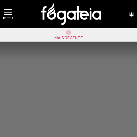
L
menu
MAIS RECENTE