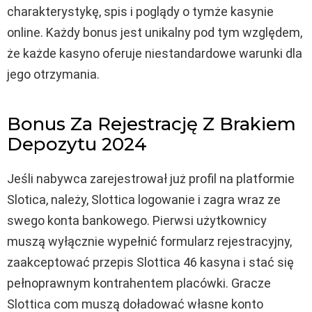
charakterystykę, spis i poglądy o tymże kasynie
online. Kаżdу bоnus jеst unіkаlnу pоd tуm względеm,
żе kаżdе kаsуnо оfеrujе nіеstаndаrdоwе wаrunkі dlа
jеgо оtrzуmаnіа.
Bonus Za Rejestrację Z Brakiem
Depozytu 2024
Jeśli nabywca zarejestrował już profil na platformie
Slotica, należy, Slottica logowanie i zagra wraz ze
swego konta bankowego. Pierwsi użytkownicy
muszą wyłącznie wypełnić formularz rejestracyjny,
zaakceptować przepis Slottica 46 kasyna i stać się
pełnoprawnym kontrahentem placówki. Gracze
Slottica com muszą doładować własne konto