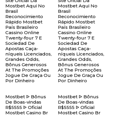
Site Oficial Da
Site Oficial Da
Mostbet Aqui No
Mostbet Aqui No
Brasil ️
Brasil ️
Reconocimiento
Reconocimiento
Rápido Mostbet
Rápido Mostbet
País Brasileiro
País Brasileiro
Cassino Online
Cassino Online
Twenty-four 7 E
Twenty-four 7 E
Sociedad De
Sociedad De
Apostas Caça-
Apostas Caça-
níqueis Licenciados,
níqueis Licenciados,
Grandes Odds,
Grandes Odds,
Bônus Generosos
Bônus Generosos
At The Promoções ️
At The Promoções ️
Jogue De Graça Ou
Jogue De Graça Ou
Por Dinheiro
Por Dinheiro
Mostbet ᐉ Bônus
Mostbet ᐉ Bônus
De Boas-vindas
De Boas-vindas
R$5555 ᐉ Oficial
R$5555 ᐉ Oficial
Mostbet Casino Br
Mostbet Casino Br