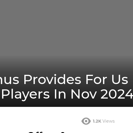
us Provides For Us
 Players In Nov 202
1.2K
Views