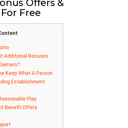
onus Offers &
 For Free
Content
sino
t Additional Bonuses
 Gamers?
The Keep What A Person
ling Establishment
Reasonable Play
t Benefit Offers
port