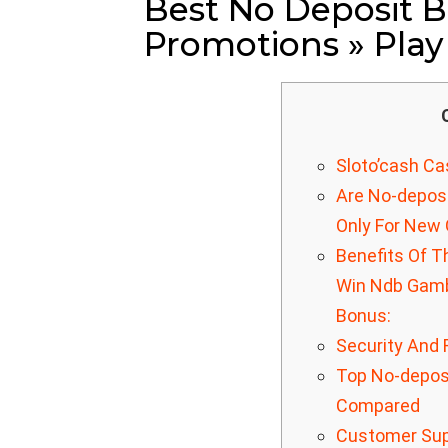
Best No Deposit B
Promotions » Play
Sloto’cash Ca
Are No-deposi
Only For New
Benefits Of 
Win Ndb Gamb
Bonus:
Security And 
Top No-deposi
Compared
Customer Sup