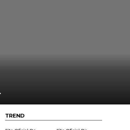
4
TREND