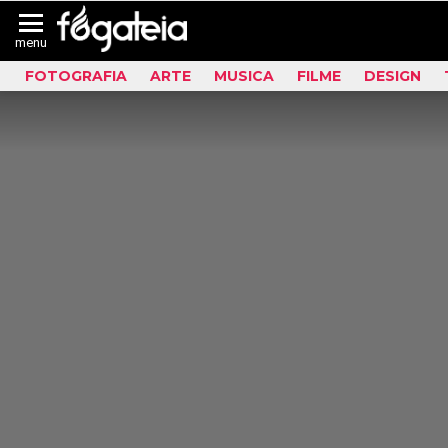
menu
FOTOGRAFIA
ARTE
MUSICA
FILME
DESIGN