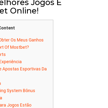
elhores Jogos E
t Online!
Content
Obter Os Meus Ganhos
t Of Mostbet?
rts
Experiência
 Apostas Esportivas Da
n
ting System Bônus
a
Para Jogos Estão