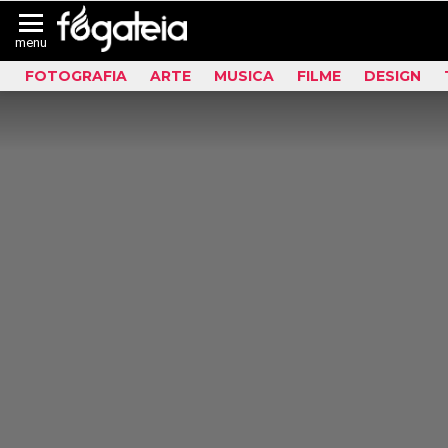
menu
FOTOGRAFIA
ARTE
MUSICA
FILME
DESIGN