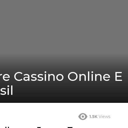
bre Cassino Online E
sil
1.5K
Views