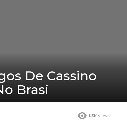
ogos De Cassino
No Brasi
1.3K
Views