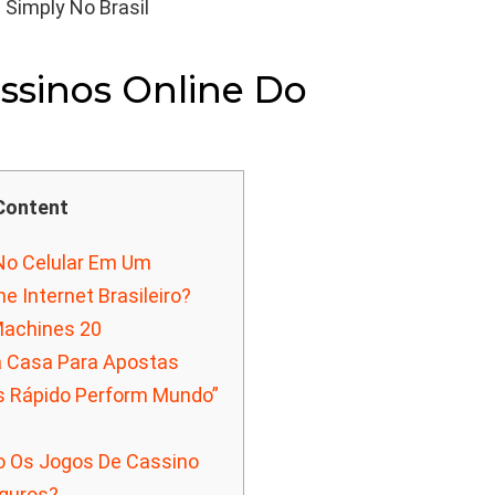
 Simply No Brasil
ssinos Online Do
Content
No Celular Em Um
e Internet Brasileiro?
Machines 20
a Casa Para Apostas
s Rápido Perform Mundo”
o Os Jogos De Cassino
eguros?