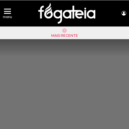
L
menu
MAIS RECENTE