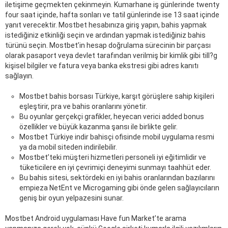
iletişime geçmekten çekinmeyin. Kumarhane iş günlerinde twenty
four saat içinde, hafta sonları ve tatil günlerinde ise 13 saat içinde
yanıt verecektir. Mostbet hesabınıza giriş yapın, bahis yapmak
istediğiniz etkinliği seçin ve ardından yapmak istediğiniz bahis
türünü seçin. Mostbet’in hesap doğrulama sürecinin bir parçası
olarak pasaport veya devlet tarafından verilmiş bir kimlik gibi till?g
kişisel bilgiler ve fatura veya banka ekstresi gibi adres kanıtı
sağlayın.
Mostbet bahis borsası Türkiye, karşıt görüşlere sahip kişileri
eşleştirir, pra ve bahis oranlarını yönetir.
Bu oyunlar gerçekçi grafikler, heyecan verici added bonus
özellikler ve büyük kazanma şansı ile birlikte gelir.
Mostbet Türkiye indir bahisçi ofisinde mobil uygulama resmi
ya da mobil siteden indirilebilir.
Mostbet’teki müşteri hizmetleri personeli iyi eğitimlidir ve
tüketicilere en iyi çevrimiçi deneyimi sunmayı taahhüt eder.
Bu bahis sitesi, sektördeki en iyi bahis oranlarından bazılarını
empieza NetEnt ve Microgaming gibi önde gelen sağlayıcıların
geniş bir oyun yelpazesini sunar.
Mostbet Android uygulaması Have fun Market’te arama