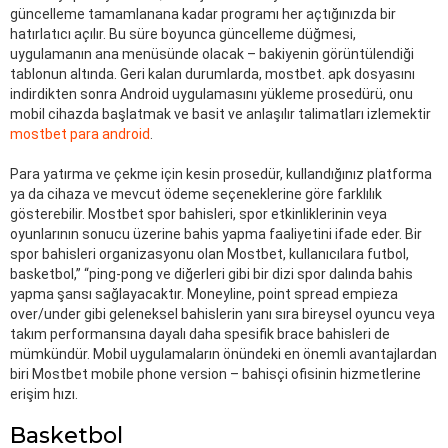
güncelleme tamamlanana kadar programı her açtığınızda bir
hatırlatıcı açılır. Bu süre boyunca güncelleme düğmesi,
uygulamanın ana menüsünde olacak – bakiyenin görüntülendiği
tablonun altında. Geri kalan durumlarda, mostbet. apk dosyasını
indirdikten sonra Android uygulamasını yükleme prosedürü, onu
mobil cihazda başlatmak ve basit ve anlaşılır talimatları izlemektir
mostbet para android
.
Para yatırma ve çekme için kesin prosedür, kullandığınız platforma
ya da cihaza ve mevcut ödeme seçeneklerine göre farklılık
gösterebilir. Mostbet spor bahisleri, spor etkinliklerinin veya
oyunlarının sonucu üzerine bahis yapma faaliyetini ifade eder. Bir
spor bahisleri organizasyonu olan Mostbet, kullanıcılara futbol,
basketbol,” “ping-pong ve diğerleri gibi bir dizi spor dalında bahis
yapma şansı sağlayacaktır. Moneyline, point spread empieza
over/under gibi geleneksel bahislerin yanı sıra bireysel oyuncu veya
takım performansına dayalı daha spesifik brace bahisleri de
mümkündür. Mobil uygulamaların önündeki en önemli avantajlardan
biri Mostbet mobile phone version – bahisçi ofisinin hizmetlerine
erişim hızı.
Basketbol