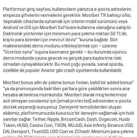
Platformun giriş sayfası, kullanıcıların yalnızca e-posta adreslerini
empieza şifrelerini vermelerini gerektirir. Mostbet TR bahisçi ofisi,
taşınabilir cihazlarda oynamak için sitenin mobil sürümünü veya
Android ve iOS için Mostbet Software kullanma olanağına sahiptir.
Elektronik yöntemler için minimum para çekme miktarı 50 TL’dir,
kripto para birimleri için mevcut döviz” “kuruna bağlıdır. Slot
makinesindeki demo modunu etkinleştirmek için – üzerine
“Ücretsiz oyna” tuşuna basmanız gerekir – bu durumda oyuncu
demo modunda oyuna girecek ve gerçek para kaybetme riski
olmadan oynayabilecektir. Bu mod çoğu yuvada, sanal sporda,
özellikle de popüler Aviator gibi crash oyunlarında kullanılabilir.
Mostbet bonus afin de çekme bonus fonları, belirli bir added bonus”
“ya da promosyonda belirtilen şartlara göre çekildikten sonra ana
hesaba aktarılırsa mümkündür. Mostbet olarak müşterilerimize
acil olmayan sorularınız için [email protected] adresinden e-posta
destek seçeneği sunuyoruz. Deneyimli temsilcilerden oluşan
ekibimiz, platformumuzda kusursuz bir deneyim sağlamak için hızlı
yanıtlar sağlar. Tether, Ripple, BitcoinCash, Dash, Dogecoin, Huobi
Token, HUSD, Casino Coin, TRON, WUJUD, Axie Infinity, Binance USD,
DAI, Dexsport, TrueUSD, USD Coin ve ZChash. Minimum para çekme