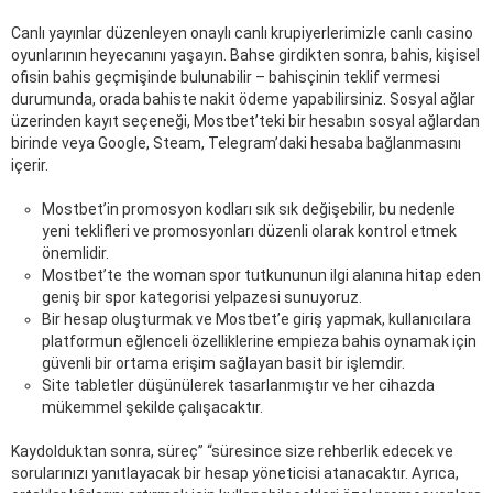
Canlı yayınlar düzenleyen onaylı canlı krupiyerlerimizle canlı casino
oyunlarının heyecanını yaşayın. Bahse girdikten sonra, bahis, kişisel
ofisin bahis geçmişinde bulunabilir – bahisçinin teklif vermesi
durumunda, orada bahiste nakit ödeme yapabilirsiniz. Sosyal ağlar
üzerinden kayıt seçeneği, Mostbet’teki bir hesabın sosyal ağlardan
birinde veya Google, Steam, Telegram’daki hesaba bağlanmasını
içerir.
Mostbet’in promosyon kodları sık sık değişebilir, bu nedenle
yeni teklifleri ve promosyonları düzenli olarak kontrol etmek
önemlidir.
Mostbet’te the woman spor tutkununun ilgi alanına hitap eden
geniş bir spor kategorisi yelpazesi sunuyoruz.
Bir hesap oluşturmak ve Mostbet’e giriş yapmak, kullanıcılara
platformun eğlenceli özelliklerine empieza bahis oynamak için
güvenli bir ortama erişim sağlayan basit bir işlemdir.
Site tabletler düşünülerek tasarlanmıştır ve her cihazda
mükemmel şekilde çalışacaktır.
Kaydolduktan sonra, süreç” “süresince size rehberlik edecek ve
sorularınızı yanıtlayacak bir hesap yöneticisi atanacaktır. Ayrıca,