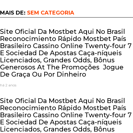
MAIS DE:
SEM CATEGORIA
Site Oficial Da Mostbet Aqui No Brasil ️
Reconocimiento Rápido Mostbet País
Brasileiro Cassino Online Twenty-four 7
E Sociedad De Apostas Caça-níqueis
Licenciados, Grandes Odds, Bônus
Generosos At The Promoções ️ Jogue
De Graça Ou Por Dinheiro
há 2 anos
Site Oficial Da Mostbet Aqui No Brasil ️
Reconocimiento Rápido Mostbet País
Brasileiro Cassino Online Twenty-four 7
E Sociedad De Apostas Caça-níqueis
Licenciados, Grandes Odds, Bônus