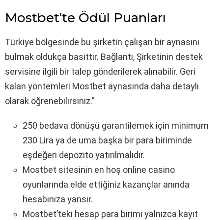
Mostbet’te Ödül Puanları
Türkiye bölgesinde bu şirketin çalışan bir aynasını
bulmak oldukça basittir. Bağlantı, Şirketinin destek
servisine ilgili bir talep gönderilerek alınabilir. Geri
kalan yöntemleri Mostbet aynasında daha detaylı
olarak öğrenebilirsiniz.”
250 bedava dönüşü garantilemek için minimum
230 Lira ya de uma başka bir para biriminde
eşdeğeri depozito yatırılmalıdır.
Mostbet sitesinin en hoş online casino
oyunlarında elde ettiğiniz kazançlar anında
hesabınıza yansır.
Mostbet’teki hesap para birimi yalnızca kayıt