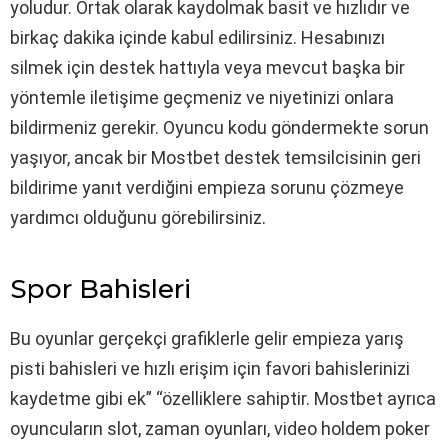
yoludur. Ortak olarak kaydolmak basit ve hızlıdır ve
birkaç dakika içinde kabul edilirsiniz. Hesabınızı
silmek için destek hattıyla veya mevcut başka bir
yöntemle iletişime geçmeniz ve niyetinizi onlara
bildirmeniz gerekir. Oyuncu kodu göndermekte sorun
yaşıyor, ancak bir Mostbet destek temsilcisinin geri
bildirime yanıt verdiğini empieza sorunu çözmeye
yardımcı olduğunu görebilirsiniz.
Spor Bahisleri
Bu oyunlar gerçekçi grafiklerle gelir empieza yarış
pisti bahisleri ve hızlı erişim için favori bahislerinizi
kaydetme gibi ek” “özelliklere sahiptir. Mostbet ayrıca
oyuncuların slot, zaman oyunları, video holdem poker