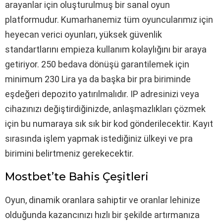
arayanlar için oluşturulmuş bir sanal oyun
platformudur. Kumarhanemiz tüm oyuncularımız için
heyecan verici oyunları, yüksek güvenlik
standartlarını empieza kullanım kolaylığını bir araya
getiriyor. 250 bedava dönüşü garantilemek için
minimum 230 Lira ya da başka bir pra biriminde
eşdeğeri depozito yatırılmalıdır. IP adresinizi veya
cihazınızı değiştirdiğinizde, anlaşmazlıkları çözmek
için bu numaraya sık sık bir kod gönderilecektir. Kayıt
sırasında işlem yapmak istediğiniz ülkeyi ve pra
birimini belirtmeniz gerekecektir.
Mostbet’te Bahis Çeşitleri
Oyun, dinamik oranlara sahiptir ve oranlar lehinize
olduğunda kazancınızı hızlı bir şekilde artırmanıza