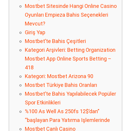
Mostbet Sitesinde Hangi Online Casino
Oyunları Empieza Bahis Seçenekleri
Mevcut?
Giriş Yap
Mostbet’te Bahis Çeşitleri
Kategori Arşivleri: Betting Organization
Mostbet App Online Sports Betting –
418
Kategori: Mostbet Arizona 90
Mostbet Türkiye Bahis Oranları
Mostbet’te Bahis Yapılabilecek Popüler
Spor Etkinlikleri
%100 As Well As 250fs 12$’dan”
“başlayan Para Yatırma Işlemlerinde
Mostbet Canlı Casino