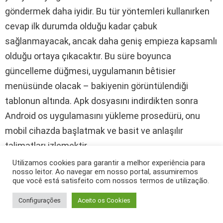
göndermek daha iyidir. Bu tür yöntemleri kullanırken
cevap ilk durumda olduğu kadar çabuk
sağlanmayacak, ancak daha geniş empieza kapsamlı
olduğu ortaya çıkacaktır. Bu süre boyunca
güncelleme düğmesi, uygulamanın bêtisier
menüsünde olacak – bakiyenin görüntülendiği
tablonun altında. Apk dosyasını indirdikten sonra
Android os uygulamasını yükleme prosedürü, onu
mobil cihazda başlatmak ve basit ve anlaşılır
talimatları izlemektir.
Utilizamos cookies para garantir a melhor experiência para
Kategori: Mostbet Arizona 90
nosso leitor. Ao navegar em nosso portal, assumiremos
que você está satisfeito com nossos termos de utilização.
Com’da müşterilerimiz, kolaylık ve esneklik sağlayan
Configurações
Aceito os Cookies
özel iOS empieza Android uygulamalarının yanı sıra
masaüstü ve mobil internet internet site aracılığıyla