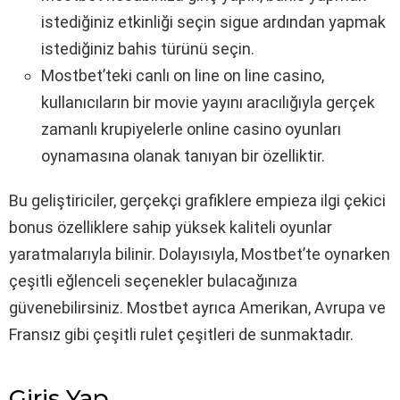
istediğiniz etkinliği seçin sigue ardından yapmak
istediğiniz bahis türünü seçin.
Mostbet’teki canlı on line on line casino,
kullanıcıların bir movie yayını aracılığıyla gerçek
zamanlı krupiyelerle online casino oyunları
oynamasına olanak tanıyan bir özelliktir.
Bu geliştiriciler, gerçekçi grafiklere empieza ilgi çekici
bonus özelliklere sahip yüksek kaliteli oyunlar
yaratmalarıyla bilinir. Dolayısıyla, Mostbet’te oynarken
çeşitli eğlenceli seçenekler bulacağınıza
güvenebilirsiniz. Mostbet ayrıca Amerikan, Avrupa ve
Fransız gibi çeşitli rulet çeşitleri de sunmaktadır.
Giriş Yap