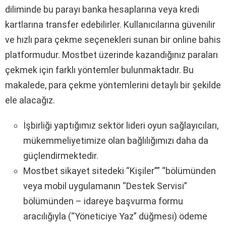
diliminde bu parayı banka hesaplarına veya kredi
kartlarına transfer edebilirler. Kullanıcılarına güvenilir
ve hızlı para çekme seçenekleri sunan bir online bahis
platformudur. Mostbet üzerinde kazandığınız paraları
çekmek için farklı yöntemler bulunmaktadır. Bu
makalede, para çekme yöntemlerini detaylı bir şekilde
ele alacağız.
İşbirliği yaptığımız sektör lideri oyun sağlayıcıları,
mükemmeliyetimize olan bağlılığımızı daha da
güçlendirmektedir.
Mostbet sikayet sitedeki “Kişiler”” “bölümünden
veya mobil uygulamanın “Destek Servisi”
bölümünden – idareye başvurma formu
aracılığıyla (“Yöneticiye Yaz” düğmesi) ödeme