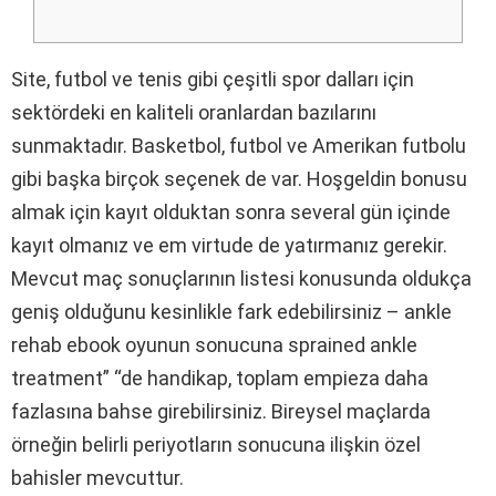
Site, futbol ve tenis gibi çeşitli spor dalları için
sektördeki en kaliteli oranlardan bazılarını
sunmaktadır. Basketbol, ​​futbol ve Amerikan futbolu
gibi başka birçok seçenek de var. Hoşgeldin bonusu
almak için kayıt olduktan sonra several gün içinde
kayıt olmanız ve em virtude de yatırmanız gerekir.
Mevcut maç sonuçlarının listesi konusunda oldukça
geniş olduğunu kesinlikle fark edebilirsiniz – ankle
rehab ebook oyunun sonucuna sprained ankle
treatment” “de handikap, toplam empieza daha
fazlasına bahse girebilirsiniz. Bireysel maçlarda
örneğin belirli periyotların sonucuna ilişkin özel
bahisler mevcuttur.