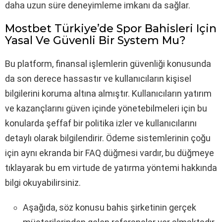
daha uzun süre deneyimleme imkanı da sağlar.
Mostbet Türkiye’de Spor Bahisleri Için
Yasal Ve Güvenli Bir System Mu?
Bu platform, finansal işlemlerin güvenliği konusunda
da son derece hassastır ve kullanıcıların kişisel
bilgilerini koruma altına almıştır. Kullanıcıların yatırım
ve kazançlarını güven içinde yönetebilmeleri için bu
konularda şeffaf bir politika izler ve kullanıcılarını
detaylı olarak bilgilendirir. Ödeme sistemlerinin çoğu
için aynı ekranda bir FAQ düğmesi vardır, bu düğmeye
tıklayarak bu em virtude de yatırma yöntemi hakkında
bilgi okuyabilirsiniz.
Aşağıda, söz konusu bahis şirketinin gerçek