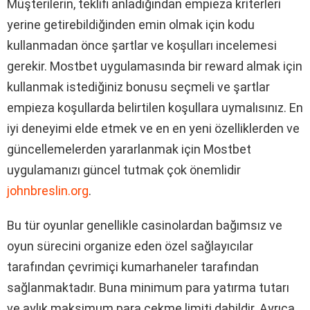
Müşterilerin, teklifi anladığından empieza kriterleri
yerine getirebildiğinden emin olmak için kodu
kullanmadan önce şartlar ve koşulları incelemesi
gerekir. Mostbet uygulamasında bir reward almak için
kullanmak istediğiniz bonusu seçmeli ve şartlar
empieza koşullarda belirtilen koşullara uymalısınız. En
iyi deneyimi elde etmek ve en en yeni özelliklerden ve
güncellemelerden yararlanmak için Mostbet
uygulamanızı güncel tutmak çok önemlidir
johnbreslin.org
.
Bu tür oyunlar genellikle casinolardan bağımsız ve
oyun sürecini organize eden özel sağlayıcılar
tarafından çevrimiçi kumarhaneler tarafından
sağlanmaktadır. Buna minimum para yatırma tutarı
ve aylık maksimum para çekme limiti dahildir. Ayrıca,