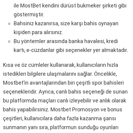
ile MostBet kendini dürüst bukmeker şirketi gibi
göstermiştir.
Bahsiniz kazanırsa, size karşı bahis oynayan
kişiden para alırsınız.
Bu yöntemler arasında banka havalesi, kredi
kartı, e-cüzdanlar gibi seçenekler yer almaktadır.
Kısa ve öz cümleler kullanarak, kullanıcıların hızla
istedikleri bilgilere ulaşmalarını sağlar. Öncelikle,
Mostbet’in avantajlarından biri çeşitli spor bahisleri
seçenekleridir. Ayrıca, canlı bahis seçeneği de sunan
bu platformda maçları canlı izleyebilir ve anlık olarak
bahis yapabilirsiniz. Mostbet Promosyon ve bonus
çeşitleri, kullanıcılara daha fazla kazanma şansı
sunmanın yanı sıra, platformun sunduğu oyunları