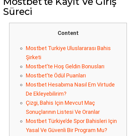
Mostbet’te Kayıt Ve Giriş
Süreci
Content
Mostbet Turkiye Uluslararası Bahis
Şirketi
Mostbet’te Hoş Geldin Bonusları
Mostbet’te Ödül Puanları
Mostbet Hesabıma Nasıl Em Virtude
De Ekleyebilirim?
Çizgi, Bahis Için Mevcut Maç
Sonuçlarının Listesi Ve Oranlar
Mostbet Türkiye’de Spor Bahisleri Için
Yasal Ve Güvenli Bir Program Mu?