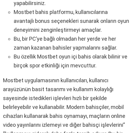
yapabilirsiniz.
Mostbet bahis platformu, kullanıcılarına
avantajlı bonus seçenekleri sunarak onların oyun
deneyimini zenginleştirmeyi amaçlar.
Bu, bir PC’ye bağlı olmadan her yerde ve her
zaman kazanan bahisler yapmalarını sağlar.
Bu özellik Mostbet oyun içi bahis olarak bilinir ve
birçok spor etkinliği için mevcuttur.
Mostbet uygulamasının kullanıcıları, kullanıcı
arayüzünün basit tasarımı ve kullanım kolaylığı
sayesinde istedikleri işlevleri hızlı bir şekilde
belirleyebilir ve kullanabilir. Modern bahisçiler, mobil
cihazları kullanarak bahis oynamayı, maçların online
video yayınlarını izlemeyi ve diğer bahisçi işlevlerini”