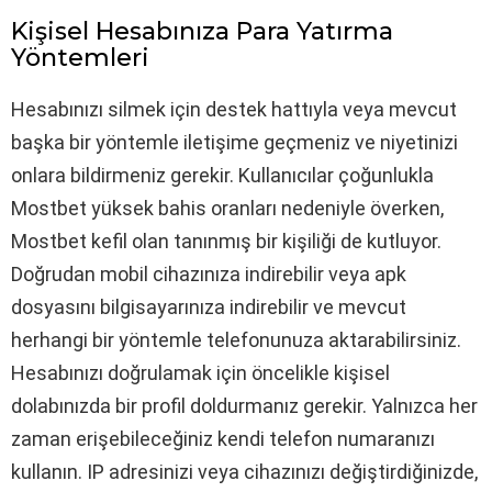
Kişisel Hesabınıza Para Yatırma
Yöntemleri
Hesabınızı silmek için destek hattıyla veya mevcut
başka bir yöntemle iletişime geçmeniz ve niyetinizi
onlara bildirmeniz gerekir. Kullanıcılar çoğunlukla
Mostbet yüksek bahis oranları nedeniyle överken,
Mostbet kefil olan tanınmış bir kişiliği de kutluyor.
Doğrudan mobil cihazınıza indirebilir veya apk
dosyasını bilgisayarınıza indirebilir ve mevcut
herhangi bir yöntemle telefonunuza aktarabilirsiniz.
Hesabınızı doğrulamak için öncelikle kişisel
dolabınızda bir profil doldurmanız gerekir. Yalnızca her
zaman erişebileceğiniz kendi telefon numaranızı
kullanın. IP adresinizi veya cihazınızı değiştirdiğinizde,