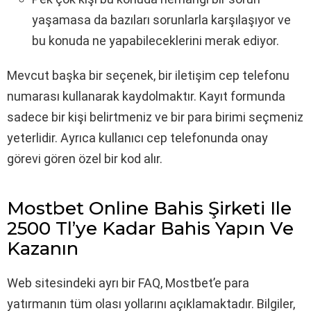
yaşamasa da bazıları sorunlarla karşılaşıyor ve
bu konuda ne yapabileceklerini merak ediyor.
Mevcut başka bir seçenek, bir iletişim cep telefonu
numarası kullanarak kaydolmaktır. Kayıt formunda
sadece bir kişi belirtmeniz ve bir para birimi seçmeniz
yeterlidir. Ayrıca kullanıcı cep telefonunda onay
görevi gören özel bir kod alır.
Mostbet Online Bahis Şirketi Ile
2500 Tl’ye Kadar Bahis Yapın Ve
Kazanın
Web sitesindeki ayrı bir FAQ, Mostbet’e para
yatırmanın tüm olası yollarını açıklamaktadır. Bilgiler,