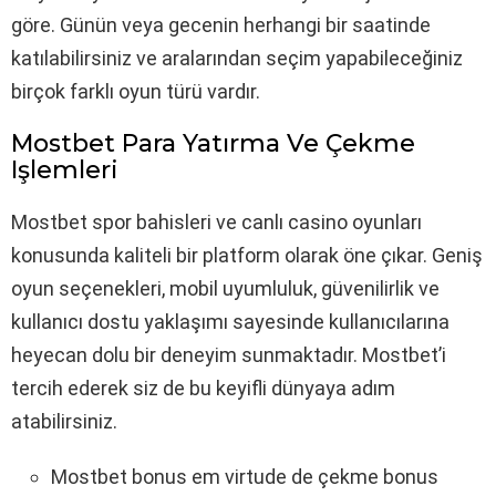
göre. Günün veya gecenin herhangi bir saatinde
katılabilirsiniz ve aralarından seçim yapabileceğiniz
birçok farklı oyun türü vardır.
Mostbet Para Yatırma Ve Çekme
Işlemleri
Mostbet spor bahisleri ve canlı casino oyunları
konusunda kaliteli bir platform olarak öne çıkar. Geniş
oyun seçenekleri, mobil uyumluluk, güvenilirlik ve
kullanıcı dostu yaklaşımı sayesinde kullanıcılarına
heyecan dolu bir deneyim sunmaktadır. Mostbet’i
tercih ederek siz de bu keyifli dünyaya adım
atabilirsiniz.
Mostbet bonus em virtude de çekme bonus