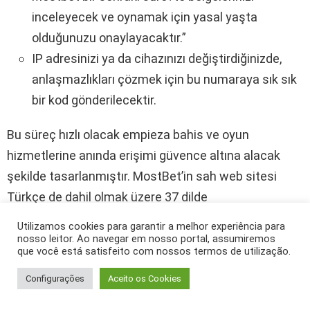
inceleyecek ve oynamak için yasal yaşta
olduğunuzu onaylayacaktır.”
IP adresinizi ya da cihazınızı değiştirdiğinizde,
anlaşmazlıkları çözmek için bu numaraya sık sık
bir kod gönderilecektir.
Bu süreç hızlı olacak empieza bahis ve oyun
hizmetlerine anında erişimi güvence altına alacak
şekilde tasarlanmıştır. MostBet’in sah web sitesi
Türkçe de dahil olmak üzere 37 dilde
yerelleştirilmiştir. Türkiye için ayrı bir joe yoktur –
Utilizamos cookies para garantir a melhor experiência para
çeviri sürümünü değiştirmek, ekranın üst kısmındaki
nosso leitor. Ao navegar em nosso portal, assumiremos
que você está satisfeito com nossos termos de utilização.
simgeler arasında geçiş yaparak yapılır, bu de uma
ekran görüntüsünde açıkça görülebilir.”
Configurações
Aceito os Cookies
“[newline]Erlendirmek suretiyle, kullanıcılar sah