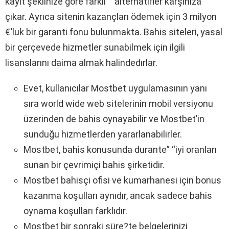
kayıt şeklinize göre farklı” “alternatifler karşınıza
çıkar. Ayrıca sitenin kazançları ödemek için 3 milyon
€’luk bir garanti fonu bulunmakta. Bahis siteleri, yasal
bir çerçevede hizmetler sunabilmek için ilgili
lisanslarını daima almak halindedırlar.
Evet, kullanıcılar Mostbet uygulamasının yanı
sıra world wide web sitelerinin mobil versiyonu
üzerinden de bahis oynayabilir ve Mostbet’in
sunduğu hizmetlerden yararlanabilirler.
Mostbet, bahis konusunda durante” “iyi oranları
sunan bir çevrimiçi bahis şirketidir.
Mostbet bahisçi ofisi ve kumarhanesi için bonus
kazanma koşulları aynıdır, ancak sadece bahis
oynama koşulları farklıdır.
Mostbet bir sonraki süre?te belgelerinizi