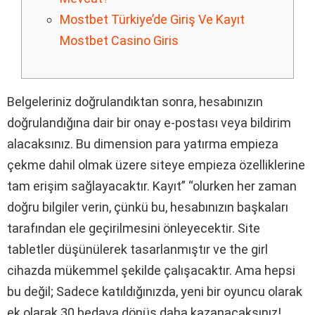
Mostbet Türkiye’de Giriş Ve Kayıt
Mostbet Casino Giris
Belgeleriniz doğrulandıktan sonra, hesabınızın
doğrulandığına dair bir onay e-postası veya bildirim
alacaksınız. Bu dimension para yatırma empieza
çekme dahil olmak üzere siteye empieza özelliklerine
tam erişim sağlayacaktır. Kayıt” “olurken her zaman
doğru bilgiler verin, çünkü bu, hesabınızın başkaları
tarafından ele geçirilmesini önleyecektir. Site
tabletler düşünülerek tasarlanmıştır ve the girl
cihazda mükemmel şekilde çalışacaktır. Ama hepsi
bu değil; Sadece katıldığınızda, yeni bir oyuncu olarak
ek olarak 30 bedava dönüş daha kazanacaksınız!