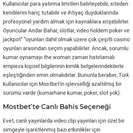
Kullanıcılar para yatırma limitleri belirleyebilir, siteden
kendilerini hariç tutabilir ve ihtiyaç duyduklarında
profesyonel yardım almak için kaynaklara erişebilirler.
Oyuncular Andar Bahar, slotlar, video holdem poker ve
jackpot” “oyunları dahil olmak üzere çok çeşitli casino
oyunları arasından seçim yapabilirler. Ancak, sorumlu
kumar oynamayı the woman zaman hatırlamalı
empieza kişisel bilgilerinin kimlik belgelerindekilerle
eşleştiğinden emin olmalıdırlar. Bununla beraber, Türk
kullanıcılar için Mostbet’in işlevselliği azaltılmış bir
sürümü vardır (kumarhane kumar, poker, slot yok).
Mostbet’te Canlı Bahis Seçeneği
Evet, canlı yayınlarda video clip yayınları için özel bir
simgeyle işaretlenmiş bazı etkinlikler için