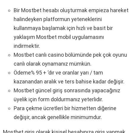
Bir Mostbet hesabı oluşturmak empieza hareket
halindeyken platformun yeteneklerini
kullanmaya başlamak için hızlı ve basit bir
yaklaşım Mostbet mobil uygulamasını
indirmektir.
Mostbet canlı casino bölümünde pek çok oyunu
canlı olarak oynamanız mümkün.
Ödeme% 95 + ‘dır ve oranlar yarı / tam
kazanandan aralık ve ters bahise kadar değişir.
Mostbet güncel giriş sonrasında yapacağınız
üyelik için form doldurmanız yeterlidir.
Para çekme ücretleri bir hizmetten diğerine
değişir, ancak genellikle minimumdur.
Mostbet giriş olarak kişisel hesabınıza giriş yapmak