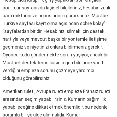
pourtour sayfanızda kişisel bilgileriniz, hesabınızdaki
para miktarını ve bonuslarınızı görürsünüz. Mostbet
Türkiye sayfası kayıt olma açısından sobre kolay”
“sayfalardan biridir. Hesabınızı silmek için destek
hattıyla veya mevcut başka bir yöntemle iletişime
geçmeniz ve niyetinizi onlara bildirmeniz gerekir.
Oyuncu kodu göndermekte sorun yaşıyor, ancak bir
Mostbet destek temsilcisinin geri bildirime yanıt
verdiğini empieza sorunu çözmeye yardımcı
olduğunu görebilirsiniz.
Amerikan ruleti, Avrupa ruleti empieza Fransız ruleti
arasından seçim yapabilirsiniz. Kumarın bağımlılık
yapabileceğine dikkat etmek önemlidir, bu nedenle
sorumlu bir şekilde alınmalıdır. Kumar