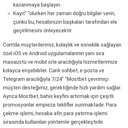
kazanmaya başlayın.
Kayıt” “olurken her zaman doğru bilgiler verin,
çünkü bu, hesabınızın başkaları tarafından ele
geçirilmesini önleyecektir.
Com’da müşterilerimiz, kolaylık ve esneklik sağlayan
özel iOS ve Android uygulamalarının yanı sıra
masaüstü ve mobil site aracılığıyla hizmetlerimize
kolayca erişebilirler. Canlı sohbet, e-posta ve
Telegram aracılığıyla 7/24″ “Mostbet çevrimiçi
müşteri desteğimiz, gerektiğinde hızlı yardım sağlar.
Ayrıca Mostbet, bahis keyfini artırmak için çeşitli
promosyonlar empieza teklifler sunmaktadır. Para
çekme işlemi, hesaba afin para yatırma işlemi
sırasında kullanılan yöntemle gerçekleştirilir.