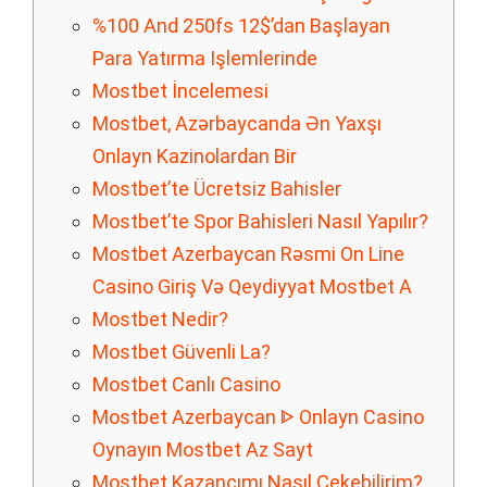
%100 And 250fs 12$’dan Başlayan
Para Yatırma Işlemlerinde
Mostbet İncelemesi
Mostbet, Azərbaycanda Ən Yaxşı
Onlayn Kazinolardan Bir
Mostbet’te Ücretsiz Bahisler
Mostbet’te Spor Bahisleri Nasıl Yapılır?
Mostbet Azerbaycan Rəsmi On Line
Casino Giriş Və Qeydiyyat Mostbet A
Mostbet Nedir?
Mostbet Güvenli La?
Mostbet Canlı Casino
Mostbet Azerbaycan ᐈ Onlayn Casino
Oynayın Mostbet Az Sayt
Mostbet Kazancımı Nasıl Çekebilirim?