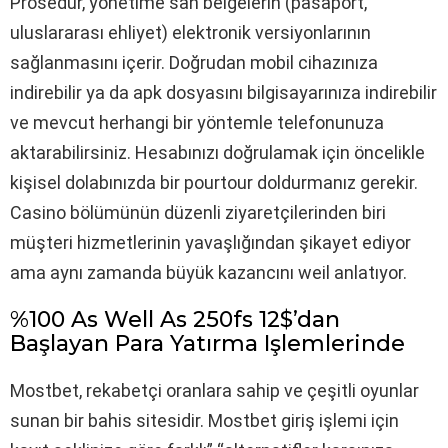
Prosedür, yönetime sah belgelerin (pasaport,
uluslararası ehliyet) elektronik versiyonlarının
sağlanmasını içerir. Doğrudan mobil cihazınıza
indirebilir ya da apk dosyasını bilgisayarınıza indirebilir
ve mevcut herhangi bir yöntemle telefonunuza
aktarabilirsiniz. Hesabınızı doğrulamak için öncelikle
kişisel dolabınızda bir pourtour doldurmanız gerekir.
Casino bölümünün düzenli ziyaretçilerinden biri
müşteri hizmetlerinin yavaşlığından şikayet ediyor
ama aynı zamanda büyük kazancını weil anlatıyor.
%100 As Well As 250fs 12$’dan
Başlayan Para Yatırma Işlemlerinde
Mostbet, rekabetçi oranlara sahip ve çeşitli oyunlar
sunan bir bahis sitesidir. Mostbet giriş işlemi için