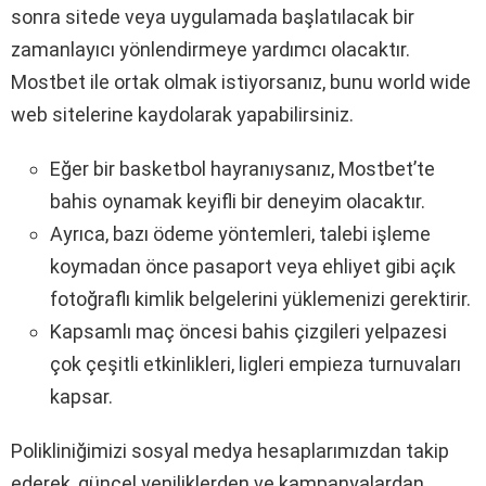
sonra sitede veya uygulamada başlatılacak bir
zamanlayıcı yönlendirmeye yardımcı olacaktır.
Mostbet ile ortak olmak istiyorsanız, bunu world wide
web sitelerine kaydolarak yapabilirsiniz.
Eğer bir basketbol hayranıysanız, Mostbet’te
bahis oynamak keyifli bir deneyim olacaktır.
Ayrıca, bazı ödeme yöntemleri, talebi işleme
koymadan önce pasaport veya ehliyet gibi açık
fotoğraflı kimlik belgelerini yüklemenizi gerektirir.
Kapsamlı maç öncesi bahis çizgileri yelpazesi
çok çeşitli etkinlikleri, ligleri empieza turnuvaları
kapsar.
Polikliniğimizi sosyal medya hesaplarımızdan takip
ederek, güncel yeniliklerden ve kampanyalardan