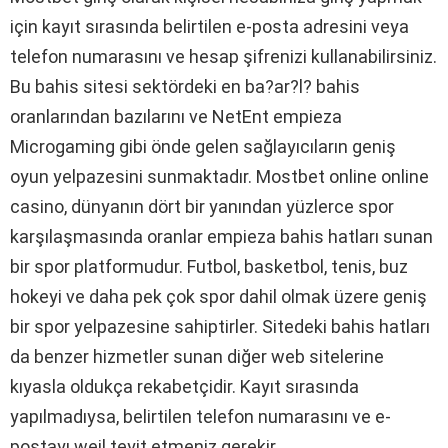
için kayıt sırasında belirtilen e-posta adresini veya
telefon numarasını ve hesap şifrenizi kullanabilirsiniz.
Bu bahis sitesi sektördeki en ba?ar?l? bahis
oranlarından bazılarını ve NetEnt empieza
Microgaming gibi önde gelen sağlayıcıların geniş
oyun yelpazesini sunmaktadır. Mostbet online online
casino, dünyanın dört bir yanından yüzlerce spor
karşılaşmasında oranlar empieza bahis hatları sunan
bir spor platformudur. Futbol, basketbol, tenis, buz
hokeyi ve daha pek çok spor dahil olmak üzere geniş
bir spor yelpazesine sahiptirler. Sitedeki bahis hatları
da benzer hizmetler sunan diğer web sitelerine
kıyasla oldukça rekabetçidir. Kayıt sırasında
yapılmadıysa, belirtilen telefon numarasını ve e-
postayı weil teyit etmeniz gerekir.