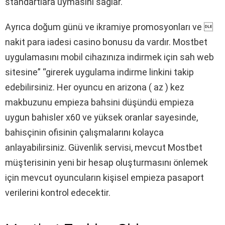
standartlara uymasını sağlar.
Ayrıca doğum günü ve ikramiye promosyonları ve 
nakit para iadesi casino bonusu da vardır. Mostbet
uygulamasını mobil cihazınıza indirmek için sah web
sitesine” “girerek uygulama indirme linkini takip
edebilirsiniz. Her oyuncu en arizona ( az ) kez
makbuzunu empieza bahsini düşündü empieza
uygun bahisler x60 ve yüksek oranlar sayesinde,
bahisçinin ofisinin çalışmalarını kolayca
anlayabilirsiniz. Güvenlik servisi, mevcut Mostbet
müşterisinin yeni bir hesap oluşturmasını önlemek
için mevcut oyuncuların kişisel empieza pasaport
verilerini kontrol edecektir.