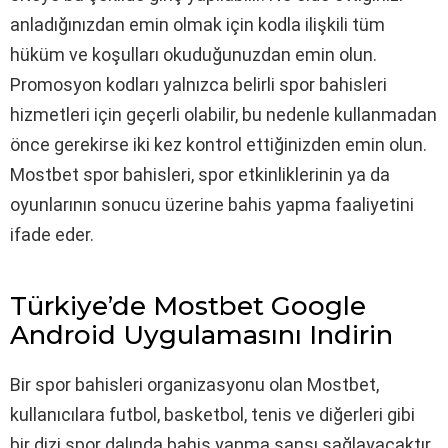
anladığınızdan emin olmak için kodla ilişkili tüm
hüküm ve koşulları okuduğunuzdan emin olun.
Promosyon kodları yalnızca belirli spor bahisleri
hizmetleri için geçerli olabilir, bu nedenle kullanmadan
önce gerekirse iki kez kontrol ettiğinizden emin olun.
Mostbet spor bahisleri, spor etkinliklerinin ya da
oyunlarının sonucu üzerine bahis yapma faaliyetini
ifade eder.
Türkiye’de Mostbet Google
Android Uygulamasını Indirin
Bir spor bahisleri organizasyonu olan Mostbet,
kullanıcılara futbol, basketbol, tenis ve diğerleri gibi
bir dizi spor dalında bahis yapma şansı sağlayacaktır.