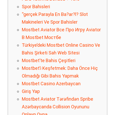
Spor Bahisleri
“gerçek Parayla En Ba?ar?l? Slot
Makineleri Ve Spor Bahisler
Mostbet Aviator Все Про Игру Aviator
В Mostbet Мостбе
Türkiye’deki Mostbet Online Casino Ve
Bahis Şirketi Sah Web Sitesi
Mostbet’te Bahis Çeşitleri
Mostbet’i Keşfetmek: Daha Önce Hiç
Olmadığı Gibi Bahis Yapmak
Mostbet Casino Azerbaycan
Giriş Yap
Mostbet Aviator Tərəfindən Spribe
Azərbaycanda Collision Oyununu
Onlayn Oyna