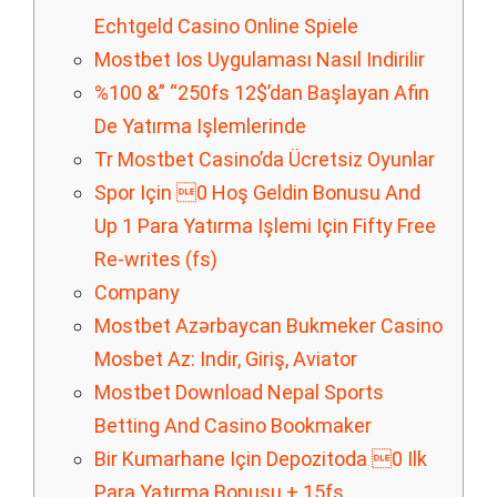
Echtgeld Casino Online Spiele
Mostbet Ios Uygulaması Nasıl Indirilir
%100 &” “250fs 12$’dan Başlayan Afin
De Yatırma Işlemlerinde
Tr Mostbet Casino’da Ücretsiz Oyunlar
Spor Için 0 Hoş Geldin Bonusu And
Up 1 Para Yatırma Işlemi Için Fifty Free
Re-writes (fs)
Company
Mostbet Azərbaycan Bukmeker Casino
Мosbet Az: Indir, Giriş, Aviator
Mostbet Download Nepal Sports
Betting And Casino Bookmaker
Bir Kumarhane Için Depozitoda 0 Ilk
Para Yatırma Bonusu + 15fs