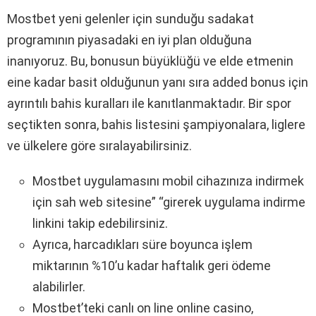
Mostbet yeni gelenler için sunduğu sadakat
programının piyasadaki en iyi plan olduğuna
inanıyoruz. Bu, bonusun büyüklüğü ve elde etmenin
eine kadar basit olduğunun yanı sıra added bonus için
ayrıntılı bahis kuralları ile kanıtlanmaktadır. Bir spor
seçtikten sonra, bahis listesini şampiyonalara, liglere
ve ülkelere göre sıralayabilirsiniz.
Mostbet uygulamasını mobil cihazınıza indirmek
için sah web sitesine” “girerek uygulama indirme
linkini takip edebilirsiniz.
Ayrıca, harcadıkları süre boyunca işlem
miktarının %10’u kadar haftalık geri ödeme
alabilirler.
Mostbet’teki canlı on line online casino,