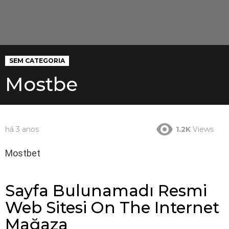
SEM CATEGORIA
Mostbe
há 3 anos
1.2K
Views
Mostbet
Sayfa Bulunamadı Resmi
Web Sitesi On The Internet
Mağaza