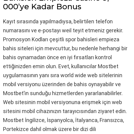
000’ye Kadar Bonus
Kayıt sırasında yapılmadıysa, belirtilen telefon
numarasını ve e-postayı weil teyit etmeniz gerekir.
Promosyon Kodları çeşitli spor bahisleri empieza
bahis siteleri için mevcuttur, bu nedenle herhangi bir
bahis oynamadan önce en iyi fırsatları kontrol
ettiğinizden emin olun. Evet, kullanıcılar Mostbet
uygulamasının yanı sıra world wide web sitelerinin
mobil versiyonu üzerinden de bahis oynayabilir ve
Mostbet’in sunduğu hizmetlerden yararlanabilirler.
Web sitesinin mobil versiyonuna erişmek için web
sitesini mobil cihazınızın tarayıcısından ziyaret edin.
Mostbet İngilizce, İspanyolca, İtalyanca, Fransızca,
Portekizce dahil olmak üzere bir dizi dili