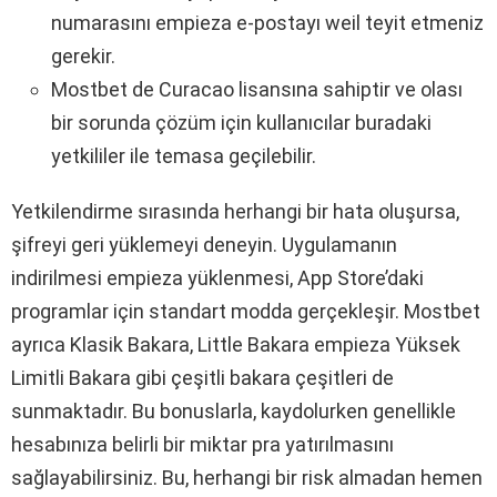
numarasını empieza e-postayı weil teyit etmeniz
gerekir.
Mostbet de Curacao lisansına sahiptir ve olası
bir sorunda çözüm için kullanıcılar buradaki
yetkililer ile temasa geçilebilir.
Yetkilendirme sırasında herhangi bir hata oluşursa,
şifreyi geri yüklemeyi deneyin. Uygulamanın
indirilmesi empieza yüklenmesi, App Store’daki
programlar için standart modda gerçekleşir. Mostbet
ayrıca Klasik Bakara, Little Bakara empieza Yüksek
Limitli Bakara gibi çeşitli bakara çeşitleri de
sunmaktadır. Bu bonuslarla, kaydolurken genellikle
hesabınıza belirli bir miktar pra yatırılmasını
sağlayabilirsiniz. Bu, herhangi bir risk almadan hemen