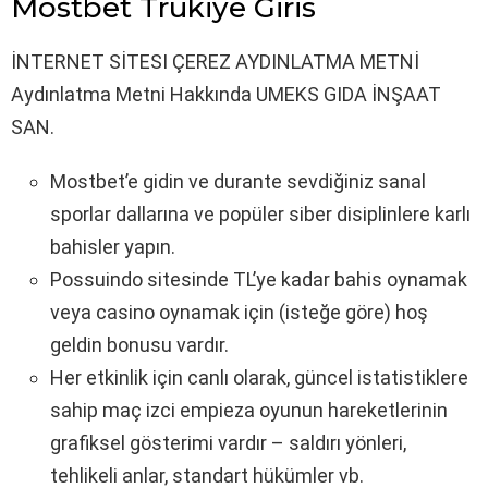
Mostbet Trukiye Giris
İNTERNET SİTESI ÇEREZ AYDINLATMA METNİ
Aydınlatma Metni Hakkında UMEKS GIDA İNŞAAT
SAN.
Mostbet’e gidin ve durante sevdiğiniz sanal
sporlar dallarına ve popüler siber disiplinlere karlı
bahisler yapın.
Possuindo sitesinde TL’ye kadar bahis oynamak
veya casino oynamak için (isteğe göre) hoş
geldin bonusu vardır.
Her etkinlik için canlı olarak, güncel istatistiklere
sahip maç izci empieza oyunun hareketlerinin
grafiksel gösterimi vardır – saldırı yönleri,
tehlikeli anlar, standart hükümler vb.