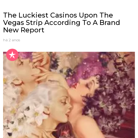
The Luckiest Casinos Upon The
Vegas Strip According To A Brand
New Report
há 2 anos