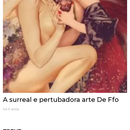
A surreal e pertubadora arte De Ffo
há 9 anos