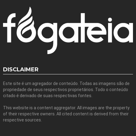
DISCLAIMER
Este site é um agregador de conteúdo. Todas as imagens são de
propriedade de seus respectivos proprietários. Todo o conteúdo
citado é derivado de suas respectivas fontes.
This website is a content aggregator. All images are the property
of their respective owners. All cited content is derived from their
respective sources.