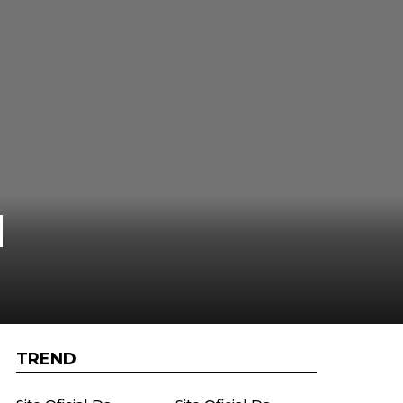
TREND