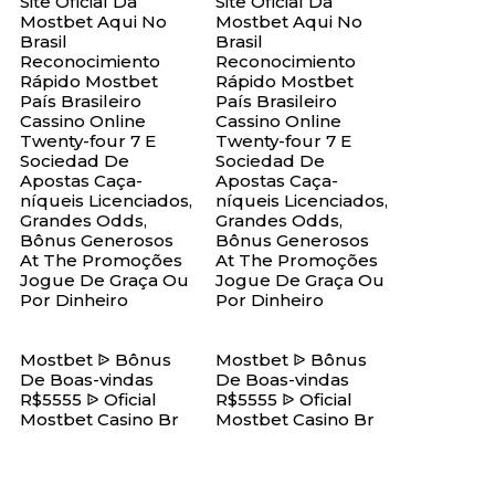
Site Oficial Da
Site Oficial Da
Mostbet Aqui No
Mostbet Aqui No
Brasil ️
Brasil ️
Reconocimiento
Reconocimiento
Rápido Mostbet
Rápido Mostbet
País Brasileiro
País Brasileiro
Cassino Online
Cassino Online
Twenty-four 7 E
Twenty-four 7 E
Sociedad De
Sociedad De
Apostas Caça-
Apostas Caça-
níqueis Licenciados,
níqueis Licenciados,
Grandes Odds,
Grandes Odds,
Bônus Generosos
Bônus Generosos
At The Promoções ️
At The Promoções ️
Jogue De Graça Ou
Jogue De Graça Ou
Por Dinheiro
Por Dinheiro
Mostbet ᐉ Bônus
Mostbet ᐉ Bônus
De Boas-vindas
De Boas-vindas
R$5555 ᐉ Oficial
R$5555 ᐉ Oficial
Mostbet Casino Br
Mostbet Casino Br