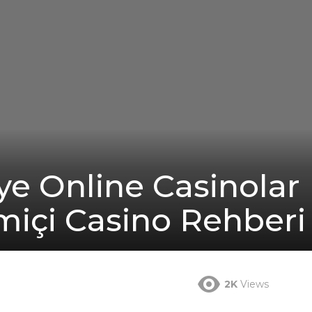
iye Online Casinolar
miçi Casino Rehberi
2K
Views