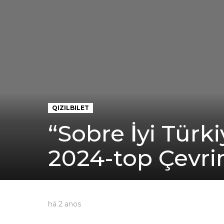
QIZILBILET
“Sobre İyi Türk
2024-top Çevri
há 2 anos