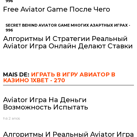
996
Free Aviator Game После Чего
SECRET BEHIND AVIATOR GAME МНОГИХ АЗАРТНЫХ ИГРАХ -
996
Алгоритмы И Стратегии Реальный
Aviator Игра Онлайн Делают Ставки
MAIS DE:
ИГРАТЬ В ИГРУ АВИАТОР В
КАЗИНО 1XBET - 270
Aviator Игра На Деньги
Возможность Испытать
há 2 anos
Алгоритмы И Реальный Aviator Игра