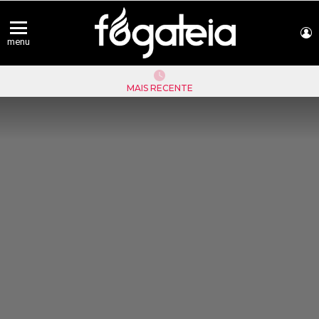
L
menu
MAIS RECENTE