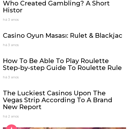
Who Created Gambling? A Short
Histor
há 3 anos
Casino Oyun Masası: Rulet & Blackjac
há 3 anos
How To Be Able To Play Roulette
Step-by-step Guide To Roulette Rule
há 3 anos
The Luckiest Casinos Upon The
Vegas Strip According To A Brand
New Report
há 2 anos