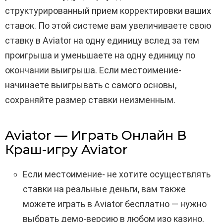
структурированный прием корректировки ваших
ставок. По этой системе вам увеличиваете свою
ставку в Aviator на одну единицу вслед за тем
проигрыша и уменьшаете на одну единицу по
окончании выигрыша. Если местоимение-
начинаете выигрывать с самого основы,
сохраняйте размер ставки неизменным.
Aviator — Играть Онлайн В
Краш-игру Aviator
Если местоимение- не хотите осуществлять
ставки на реальные деньги, вам также
можете играть в Aviator бесплатно — нужно
выбрать демо-версию в любом изо казино,