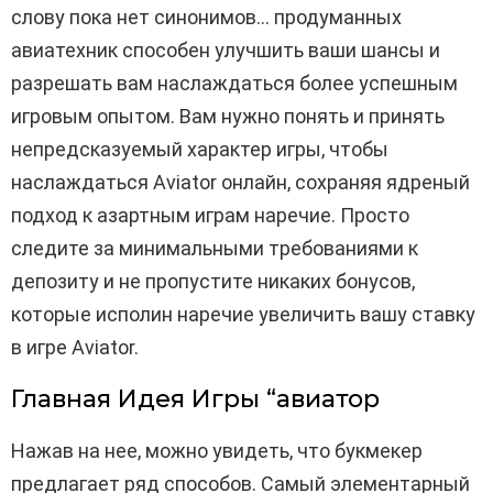
слову пока нет синонимов… продуманных
авиатехник способен улучшить ваши шансы и
разрешать вам наслаждаться более успешным
игровым опытом. Вам нужно понять и принять
непредсказуемый характер игры, чтобы
наслаждаться Aviator онлайн, сохраняя ядреный
подход к азартным играм наречие. Просто
следите за минимальными требованиями к
депозиту и не пропустите никаких бонусов,
которые исполин наречие увеличить вашу ставку
в игре Aviator.
Главная Идея Игры “авиатор
Нажав на нее, можно увидеть, что букмекер
предлагает ряд способов. Самый элементарный