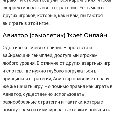
скорректировать свою стратегию. Есть много
других игроков, которые, как и вам, пытаются
выиграть в этой игре.
Авиатор (самолетик) 1xbet Онлайн
Одна изо ключевых причин – простота и
забирающий геймплей, доступный игрокам
любого уровня. В отличие от других азартных игр
и слотов, где нужно глубоко погружаться в
принципы и стратегии, Авиатор позволяет сразу
же же начать игру. Но помимо правил как играть в
Авиатор, существенно использовать
разнообразные стратегии и тактики, которые
помогут вам оптимизировать ставки и повысить