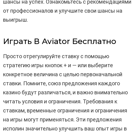
шансы на успех. Ознакомьтесь с рекомендациями
от профессионалов и улучшите свои шансы на
выигрыш.
Играть В Aviator Бесплатно
Просто отрегулируйте ставку с помощью
стратегию игры кнопок + и — или выберите
конкретное величина с целью первоначальной
ставки. Помните, союз предложения каждого
казино будут различаться, и важно внимательно
читать условия и ограничения. Требования к
ставкам, временные ограничения и ограничения
на игры могут применяться. Эти предложения
исполин значительно улучшить ваш опыт игры в