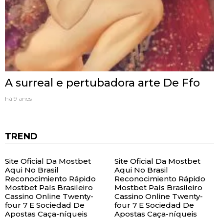
A surreal e pertubadora arte De Ffo
há 9 anos
TREND
Site Oficial Da Mostbet
Site Oficial Da Mostbet
Aqui No Brasil ️
Aqui No Brasil ️
Reconocimiento Rápido
Reconocimiento Rápido
Mostbet País Brasileiro
Mostbet País Brasileiro
Cassino Online Twenty-
Cassino Online Twenty-
four 7 E Sociedad De
four 7 E Sociedad De
Apostas Caça-níqueis
Apostas Caça-níqueis