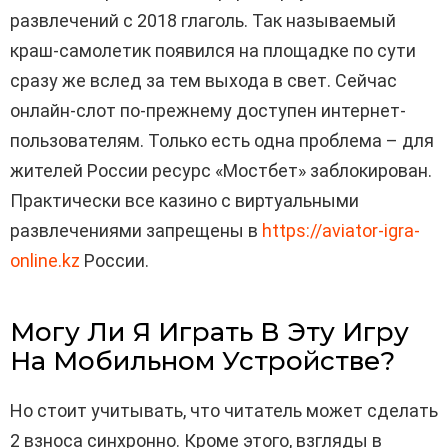
развлечений с 2018 глаголь. Так называемый
краш-самолетик появился на площадке по сути
сразу же вслед за тем выхода в свет. Сейчас
онлайн-слот по-прежнему доступен интернет-
пользователям. Только есть одна проблема – для
жителей России ресурс «Мостбет» заблокирован.
Практически все казино с виртуальными
развлечениями запрещены в
https://aviator-igra-
online.kz
России.
Могу Ли Я Играть В Эту Игру
На Мобильном Устройстве?
Но стоит учитывать, что читатель может сделать
2 взноса синхронно. Кроме этого, взгляды в