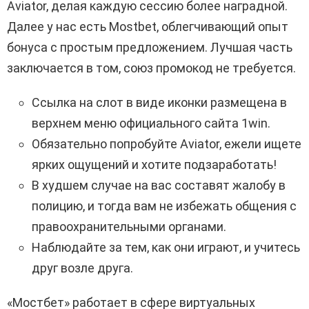
Aviator, делая каждую сессию более наградной.
Далее у нас есть Mostbet, облегчивающий опыт
бонуса с простым предложением. Лучшая часть
заключается в том, союз промокод не требуется.
Ссылка на слот в виде иконки размещена в
верхнем меню официального сайта 1win.
Обязательно попробуйте Aviator, ежели ищете
ярких ощущений и хотите подзаработать!
В худшем случае на вас составят жалобу в
полицию, и тогда вам не избежать общения с
правоохранительными органами.
Наблюдайте за тем, как они играют, и учитесь
друг возле друга.
«Мостбет» работает в сфере виртуальных