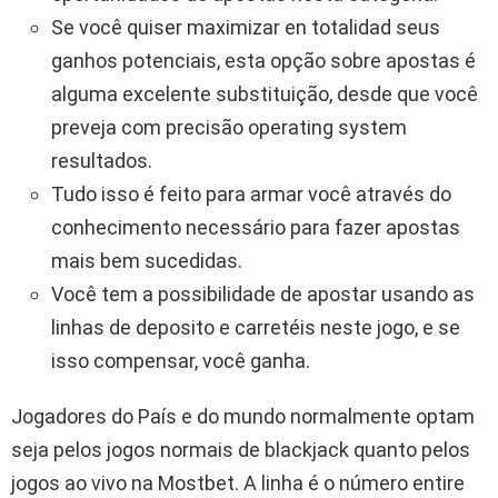
Se você quiser maximizar en totalidad seus
ganhos potenciais, esta opção sobre apostas é
alguma excelente substituição, desde que você
preveja com precisão operating system
resultados.
Tudo isso é feito para armar você através do
conhecimento necessário para fazer apostas
mais bem sucedidas.
Você tem a possibilidade de apostar usando as
linhas de deposito e carretéis neste jogo, e se
isso compensar, você ganha.
Jogadores do País e do mundo normalmente optam
seja pelos jogos normais de blackjack quanto pelos
jogos ao vivo na Mostbet. A linha é o número entire