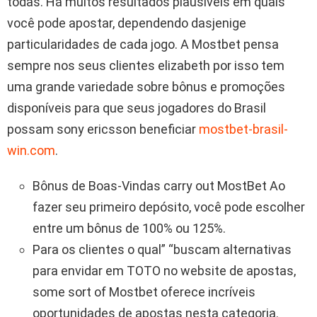
todas. Há muitos resultados plausíveis em quais
você pode apostar, dependendo dasjenige
particularidades de cada jogo. A Mostbet pensa
sempre nos seus clientes elizabeth por isso tem
uma grande variedade sobre bônus e promoções
disponíveis para que seus jogadores do Brasil
possam sony ericsson beneficiar
mostbet-brasil-
win.com
.
Bônus de Boas-Vindas carry out MostBet Ao
fazer seu primeiro depósito, você pode escolher
entre um bônus de 100% ou 125%.
Para os clientes o qual” “buscam alternativas
para envidar em TOTO no website de apostas,
some sort of Mostbet oferece incríveis
oportunidades de apostas nesta categoria.