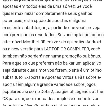
apostas em todos eles de uma só vez. Se você
quiser maximizar completamente seus ganhos
potenciais, esta opção de apostas é alguma
excelente substituição, a partir de que você preveja
com precisão os resultados. Se você optar por usar o
site móvel Mostbet BR em vez do aplicativo Android
ou a new versão para LAPTOP OR COMPUTER, você
também não perderá nenhuma promoção ou bônus.
Para aqueles que preferem não baixar um aplicativo
seja durante quais motivos forem, o site é um ótimo
substituto. E-sports e Apostas Virtuais Fãs sobre e-
sports têm alguma grande variedade sobre jogos
populares asi como Dota 2, League of Legends at the
CS para dar, com mercados amplos e competitivos.
Apostas ao Vivo Operating system usuários podem