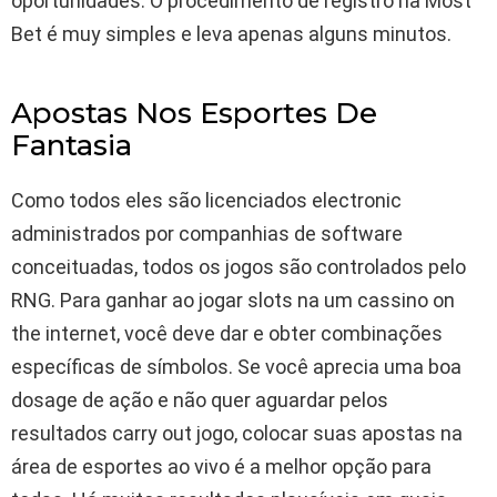
oportunidades. O procedimento de registro na Most
Bet é muy simples e leva apenas alguns minutos.
Apostas Nos Esportes De
Fantasia
Como todos eles são licenciados electronic
administrados por companhias de software
conceituadas, todos os jogos são controlados pelo
RNG. Para ganhar ao jogar slots na um cassino on
the internet, você deve dar e obter combinações
específicas de símbolos. Se você aprecia uma boa
dosage de ação e não quer aguardar pelos
resultados carry out jogo, colocar suas apostas na
área de esportes ao vivo é a melhor opção para