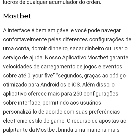
lucros de qualquer acumulador do orden.
Mostbet
A interface é bem amigável e você pode navegar
confortavelmente pelas diferentes configurações de
uma conta, dormir dinheiro, sacar dinheiro ou usar o
serviço de ajuda. Nosso Aplicativo Mostbet garante
velocidades de carregamento de jogos e eventos
sobre até 0, your five” “segundos, graças ao código
otimizado para Android os e iOS. Além disso, o
aplicativo oferece mais para 250 configurações
sobre interface, permitindo aos usuários
personalizá-lo de acordo com suas preferências
electronic estilo de game. O recurso de apostas ao
palpitante da Mostbet brinda uma maneira mais