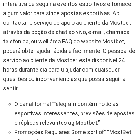
interativa de seguir a eventos esportivos e fornece
algum valor para since apostas esportivas. Ao
contactar o serviço de apoio ao cliente da Mostbet
através da opção de chat ao vivo, e-mail, chamada
telefónica, ou weil área FAQ do website Mostbet,
poderá obter ajuda rápida e facilmente. O pessoal de
serviço ao cliente da Mostbet está disponível 24
horas durante dia para u ajudar com quaisquer
questões ou inconveniencias que possa seguir a
sentir.
O canal formal Telegram contém notícias
esportivas interessantes, previsões de apostas
e réplicas relevantes ag Mostbet.”
Promoções Regulares Some sort of” “MostBet