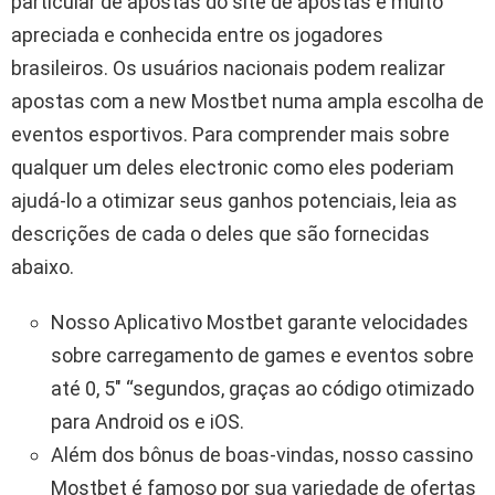
particular de apostas do site de apostas é muito
apreciada e conhecida entre os jogadores
brasileiros. Os usuários nacionais podem realizar
apostas com a new Mostbet numa ampla escolha de
eventos esportivos. Para comprender mais sobre
qualquer um deles electronic como eles poderiam
ajudá-lo a otimizar seus ganhos potenciais, leia as
descrições de cada o deles que são fornecidas
abaixo.
Nosso Aplicativo Mostbet garante velocidades
sobre carregamento de games e eventos sobre
até 0, 5″ “segundos, graças ao código otimizado
para Android os e iOS.
Além dos bônus de boas-vindas, nosso cassino
Mostbet é famoso por sua variedade de ofertas