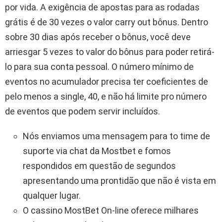
por vida. A exigência de apostas para as rodadas
grátis é de 30 vezes o valor carry out bônus. Dentro
sobre 30 dias após receber o bônus, você deve
arriesgar 5 vezes to valor do bônus para poder retirá-
lo para sua conta pessoal. O número mínimo de
eventos no acumulador precisa ter coeficientes de
pelo menos a single, 40, e não há limite pro número
de eventos que podem servir incluídos.
Nós enviamos uma mensagem para to time de
suporte via chat da Mostbet e fomos
respondidos em questão de segundos
apresentando uma prontidão que não é vista em
qualquer lugar.
O cassino MostBet On-line oferece milhares