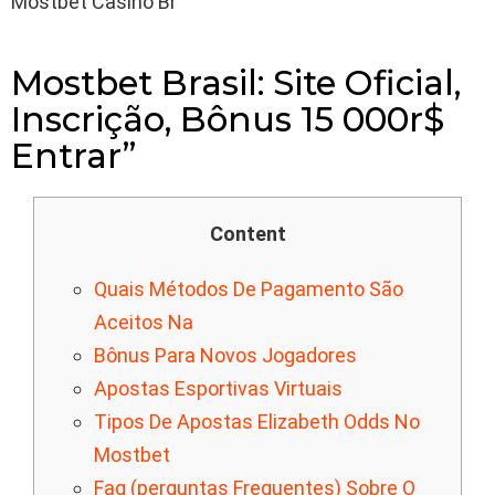
Mostbet Casino Br
Mostbet Brasil: Site Oficial,
Inscrição, Bônus 15 000r$
Entrar”
Content
Quais Métodos De Pagamento São
Aceitos Na
Bônus Para Novos Jogadores
Apostas Esportivas Virtuais
Tipos De Apostas Elizabeth Odds No
Mostbet
Faq (perguntas Frequentes) Sobre O