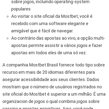
sobre jogos, incluindo operating-system
populares
Ao visitar o site oficial da Mostbet, você é
recebido com uma software elegante e
amigável que é fácil de navegar.
Ao contrário das apostas ao vivo, a opção multi-
apostas permite assistir a vários jogos e fazer
apostas em todos eles de uma só vez.
A companhia Mostbet Brasil fornece todo tipo sobre
recurso em mais de 20 idiomas diferentes para
asegurar acessibilidade aos seus clientes. Dados
mostram que o número de usuários registrados no
site oficial do Mostbet é superior a um milhão. É uma
organizacion de jogos o qual combina jogos sobre
cassino e apostas esportivas. Aqui, você pode