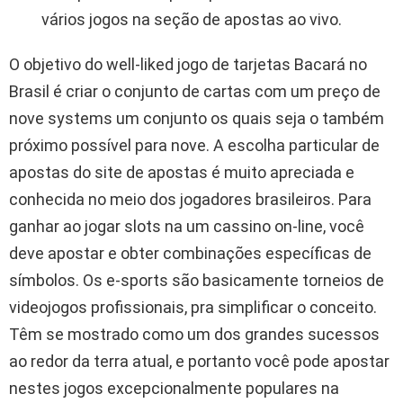
vários jogos na seção de apostas ao vivo.
O objetivo do well-liked jogo de tarjetas Bacará no
Brasil é criar o conjunto de cartas com um preço de
nove systems um conjunto os quais seja o também
próximo possível para nove. A escolha particular de
apostas do site de apostas é muito apreciada e
conhecida no meio dos jogadores brasileiros. Para
ganhar ao jogar slots na um cassino on-line, você
deve apostar e obter combinações específicas de
símbolos. Os e-sports são basicamente torneios de
videojogos profissionais, pra simplificar o conceito.
Têm se mostrado como um dos grandes sucessos
ao redor da terra atual, e portanto você pode apostar
nestes jogos excepcionalmente populares na