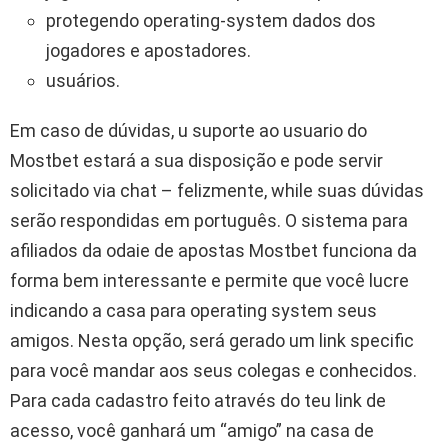
protegendo operating-system dados dos
jogadores e apostadores.
usuários.
Em caso de dúvidas, u suporte ao usuario do
Mostbet estará a sua disposição e pode servir
solicitado via chat – felizmente, while suas dúvidas
serão respondidas em português. O sistema para
afiliados da odaie de apostas Mostbet funciona da
forma bem interessante e permite que você lucre
indicando a casa para operating system seus
amigos. Nesta opção, será gerado um link specific
para você mandar aos seus colegas e conhecidos.
Para cada cadastro feito através do teu link de
acesso, você ganhará um “amigo” na casa de