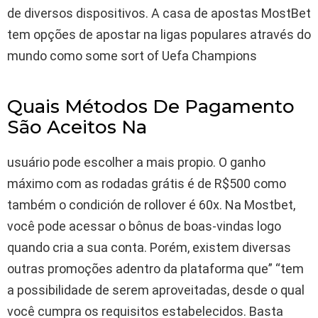
de diversos dispositivos. A casa de apostas MostBet
tem opções de apostar na ligas populares através do
mundo como some sort of Uefa Champions
Quais Métodos De Pagamento
São Aceitos Na
usuário pode escolher a mais propio. O ganho
máximo com as rodadas grátis é de R$500 como
também o condición de rollover é 60x. Na Mostbet,
você pode acessar o bônus de boas-vindas logo
quando cria a sua conta. Porém, existem diversas
outras promoções adentro da plataforma que” “tem
a possibilidade de serem aproveitadas, desde o qual
você cumpra os requisitos estabelecidos. Basta