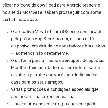
clicar no ícone de download para Android presente
no site da Mostbet elizabeth prosseguir com some
sort of instalação.
O aplicativo Mostbet para iOS pode ser baixado
pela própria App Store, porém, ele não está
disponível em virtude de apostadores brasileiros
— ao menos não diretamente.
O sistema para afiliados da incapere de apostas
Mostbet funciona da forma bem interessante
elizabeth permite que você lucre indicando a
casa para os seus amigos.
várias promoções e condições especiais que
aprimoram suas experiências na
Isso é muito conveniente, porque você pode