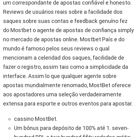
um correspondante de apostas confiável e honesto.
Reviews de usuários reais sobre a facilidade dos
saques sobre suas contas e feedback genuíno fez
do Mostbet o agente de apostas de confiança simply
no mercado de apostas online. Mostbet País e do
mundo é famoso pelos seus reviews o qual
mencionam a celeridad dos saques, facilidade de
fazer o registro, assim tais como a simplicidade da
interface. Assim lo que qualquer agente sobre
apostas mundialmente renomado, MostBet oferece
aos apostadores uma seleção verdadeiramente
extensa para esporte e outros eventos para apostar.
cassino MostBet.
Um bônus para depósito de 100% até 1. seven-