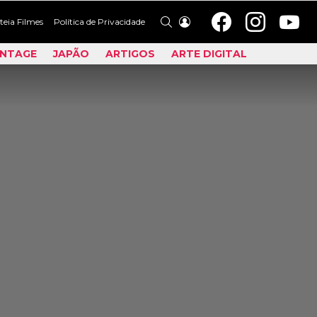
facebook
instagram
youtu
PROCURAR
LOGIN
teia Filmes
Política de Privacidade
INTAGE
JAPÃO
ARTIGOS
ARTE DIGITAL