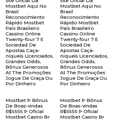
Site Oficial Da
Site Oficial Da
Mostbet Aqui No
Mostbet Aqui No
Brasil ️
Brasil ️
Reconocimiento
Reconocimiento
Rápido Mostbet
Rápido Mostbet
País Brasileiro
País Brasileiro
Cassino Online
Cassino Online
Twenty-four 7 E
Twenty-four 7 E
Sociedad De
Sociedad De
Apostas Caça-
Apostas Caça-
níqueis Licenciados,
níqueis Licenciados,
Grandes Odds,
Grandes Odds,
Bônus Generosos
Bônus Generosos
At The Promoções ️
At The Promoções ️
Jogue De Graça Ou
Jogue De Graça Ou
Por Dinheiro
Por Dinheiro
Mostbet ᐉ Bônus
Mostbet ᐉ Bônus
De Boas-vindas
De Boas-vindas
R$5555 ᐉ Oficial
R$5555 ᐉ Oficial
Mostbet Casino Br
Mostbet Casino Br