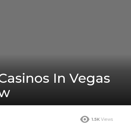
 Casinos In Vegas
ow
1.5K
Views