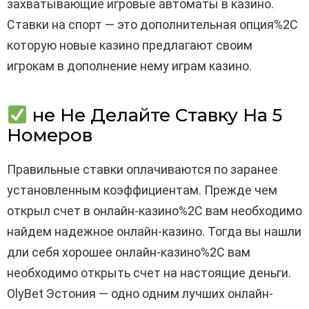
захватывающие игровые автоматы в казино.
Ставки на спорт — это дополнительная опция%2C
которую новые казино предлагают своим
игрокам в дополнение нему играм казино.
не Не Делайте Ставку На 5
Номеров
Правильные ставки оплачиваются по заранее
установленным коэффициентам. Прежде чем
открыл счет в онлайн-казино%2C вам необходимо
найдем надежное онлайн-казино. Тогда вы нашли
дли себя хорошее онлайн-казино%2C вам
необходимо открыть счет на настоящие деньги.
OlyBet Эстония — одно одним лучших онлайн-