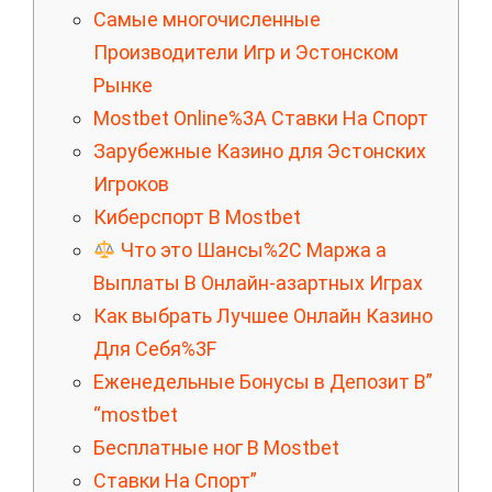
Самые многочисленные
Производители Игр и Эстонском
Рынке
Mostbet Online%3A Ставки На Спорт
Зарубежные Казино для Эстонских
Игроков
Киберспорт В Mostbet
Что это Шансы%2C Маржа а
Выплаты В Онлайн-азартных Играх
Как выбрать Лучшее Онлайн Казино
Для Себя%3F
Еженедельные Бонусы в Депозит В”
“mostbet
Бесплатные ног В Mostbet
Ставки На Спорт”