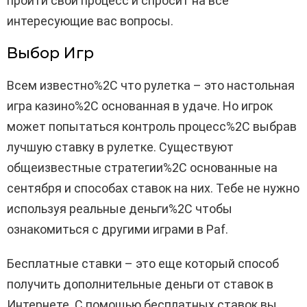
пройти свой процесс и спросит на все
интересующие вас вопросы.
Выбор Игр
Всем известно%2C что рулетка – это настольная
игра казино%2C основанная в удаче. Но игрок
может попытаться контроль процесс%2C выбрав
лучшую ставку в рулетке. Существуют
общеизвестные стратегии%2C основанные на
сентября и способах ставок на них. Тебе не нужно
используя реальные деньги%2C чтобы
ознакомиться с другими играми в Paf.
Бесплатные ставки – это еще который способ
получить дополнительные деньги от ставок в
Интернете. С помощью бесплатных ставок вы