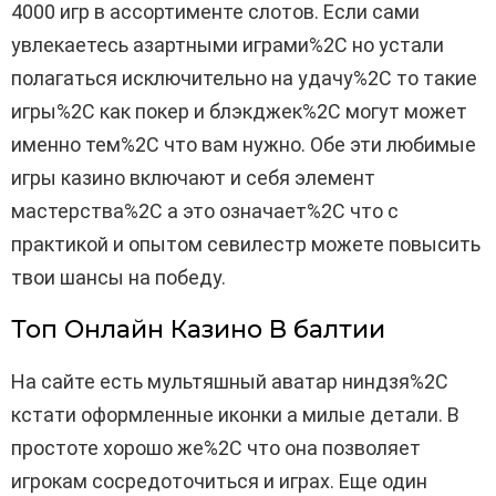
4000 игр в ассортименте слотов. Если сами
увлекаетесь азартными играми%2C но устали
полагаться исключительно на удачу%2C то такие
игры%2C как покер и блэкджек%2C могут может
именно тем%2C что вам нужно. Обе эти любимые
игры казино включают и себя элемент
мастерства%2C а это означает%2C что с
практикой и опытом севилестр можете повысить
твои шансы на победу.
Топ Онлайн Казино В балтии
На сайте есть мультяшный аватар ниндзя%2C
кстати оформленные иконки а милые детали. В
простоте хорошо же%2C что она позволяет
игрокам сосредоточиться и играх. Еще один