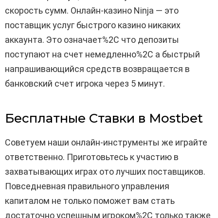
скорость сумм. Онлайн-казино Ninja — это
поставщик услуг быстрого казино никаких
аккаунта. Это означает%2C что депозиты
поступают на счет немедленно%2C а быстрый
напрашивающийся средств возвращается в
банковский счет игрока через 5 минут.
Бесплатные Ставки в Mostbet
Советуем наши онлайн-инструменты же играйте
ответственно. Приготовьтесь к участию в
захватывающих играх ото лучших поставщиков.
Повседневная правильного управления
капиталом не только поможет вам стать
достаточно успешным игроком%2C только также