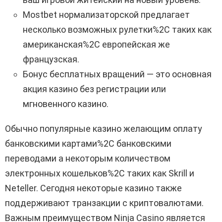
Mostbet нормализаторской предлагает
несколько возможных рулетки%2C таких как
американская%2C европейская же
французская.
Бонус бесплатных вращений — это основная
акция казино без регистрации или
мгновенного казино.
Обычно популярные казино желающим оплату
банковскими картами%2C банковскими
переводами а некоторым количеством
электронных кошельков%2C таких как Skrill и
Neteller. Сегодня некоторые казино также
поддерживают транзакции с криптовалютами.
Важным преимуществом Ninja Casino является