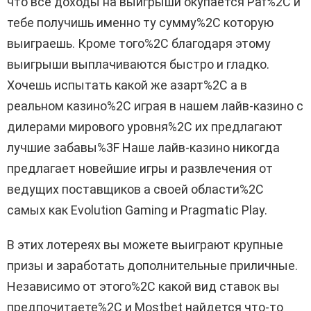
что все доходы на выигрыши окупается Paf%2C и
тебе получишь именно ту сумму%2C которую
выиграешь. Кроме того%2C благодаря этому
выигрыши выплачиваются быстро и гладко.
Хочешь испытать какой же азарт%2C а в
реальном казино%2C играя в нашем лайв-казино с
дилерами мирового уровня%2C их предлагают
лучшие забавы%3F Наше лайв-казино никогда
предлагает новейшие игры и развлечения от
ведущих поставщиков а своей области%2C
самых как Evolution Gaming и Pragmatic Play.
В этих лотереях вы можете выиграют крупные
призы и заработать дополнительные приличные.
Независимо от этого%2C какой вид ставок вы
предпочитаете%2C и Mostbet найдется что-то