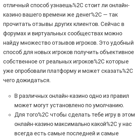
отличный способ узнаешь%2C стоит ли онлайн-
казино вашего времени же денег%2C — так
прочитать отзывы других клиентов. Сейчас в
форумах и виртуальных сообществах можно
найду множество отзывов игроков. Это удобный
способ для новых игроков получить объективное
собственное от реальных игроков%2C которые
уже опробовали платформу и может сказать%2C
чего дожидаться.
В различных онлайн-казино одно из правил
может могут установлено по умолчанию.
Для того%2C чтобы сделать тебе игру в этом
онлайн-казино максимально какой%2C у нас
всегда есть самые последней и самые