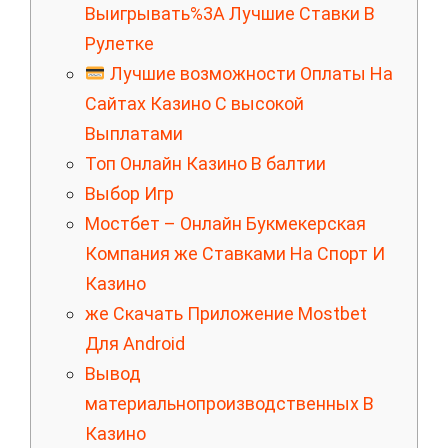
Выигрывать%3A Лучшие Ставки В
Рулетке
Лучшие возможности Оплаты На
Сайтах Казино С высокой
Выплатами
Топ Онлайн Казино В балтии
Выбор Игр
Мостбет – Онлайн Букмекерская
Компания же Ставками На Спорт И
Казино
же Скачать Приложение Mostbet
Для Android
Вывод
материальнопроизводственных В
Казино