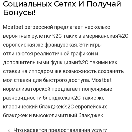
Социальных Сетях И Получай
Бонусы!
Mostbet регрессной предлагает несколько
вероятных рулетки%2C таких а американская%2C
европейская же французская. Эти игры
отличаются реалистичной графикой и
дополнительными функциями%2C такими как
ставки на ипподром же возможность сохранять
мои ставки для быстрого доступа. Mostbet
нормализаторской предлагает популярные
разновидности блэкджека%2C такие же
классический блэкджек%2C европейских
блэкджек и высоколимитный блэкджек.
Что касается предоставления услуги