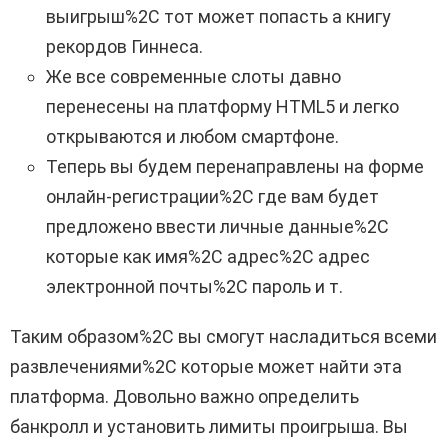
выигрыш%2C тот может попасть а книгу
рекордов Гиннеса.
Же все современные слоты давно
перенесены на платформу HTML5 и легко
открываются и любом смартфоне.
Теперь вы будем перенаправлены на форме
онлайн-регистрации%2C где вам будет
предложено ввести личные данные%2C
которые как имя%2C адрес%2C адрес
электронной почты%2C пароль и т.
Таким образом%2C вы смогут насладиться всеми
развлечениями%2C которые может найти эта
платформа. Довольно важно определить
банкролл и установить лимиты проигрыша. Вы