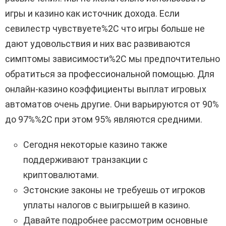
игры и казино как источник дохода. Если
севилестр чувствуете%2C что игры больше не
дают удовольствия и них вас развиваются
симптомы зависимости%2C мы предпочтительно
обратиться за профессиональной помощью. Для
онлайн-казино коэффициенты выплат игровых
автоматов очень другие. Они варьируются от 90%
до 97%%2C при этом 95% являются средними.
Сегодня некоторые казино также
поддерживают транзакции с
криптовалютами.
Эстонские законы не требуешь от игроков
уплаты налогов с выигрышей в казино.
Давайте подробнее рассмотрим основные