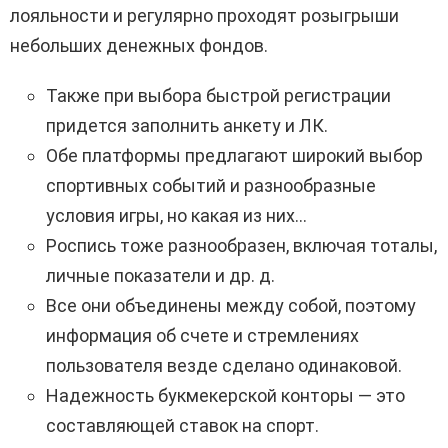
лояльности и регулярно проходят розыгрыши
небольших денежных фондов.
Также при выбора быстрой регистрации
придется заполнить анкету и ЛК.
Обе платформы предлагают широкий выбор
спортивных событий и разнообразные
условия игры, но какая из них…
Роспись тоже разнообразен, включая тоталы,
личные показатели и др. д.
Все они объединены между собой, поэтому
информация об счете и стремлениях
пользователя везде сделано одинаковой.
Надежность букмекерской конторы ― это
составляющей ставок на спорт.