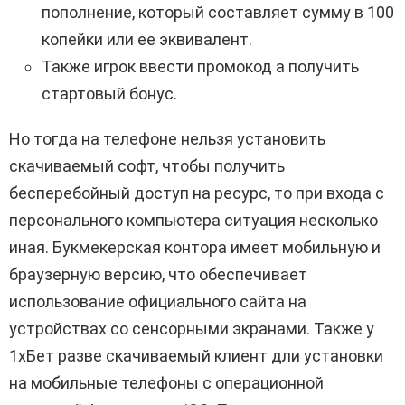
пополнение, который составляет сумму в 100
копейки или ее эквивалент.
Также игрок ввести промокод а получить
стартовый бонус.
Но тогда на телефоне нельзя установить
скачиваемый софт, чтобы получить
бесперебойный доступ на ресурс, то при входа с
персонального компьютера ситуация несколько
иная. Букмекерская контора имеет мобильную и
браузерную версию, что обеспечивает
использование официального сайта на
устройствах со сенсорными экранами. Также у
1хБет разве скачиваемый клиент дли установки
на мобильные телефоны с операционной