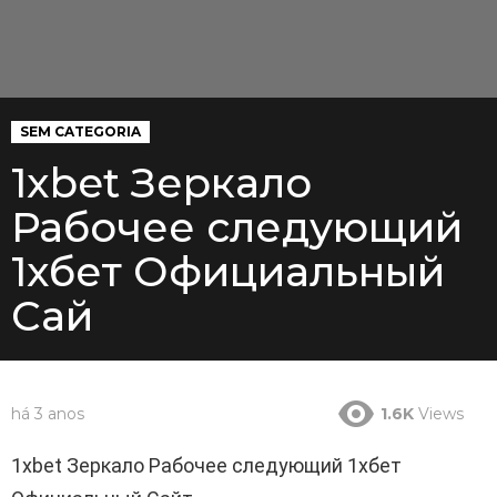
SEM CATEGORIA
1xbet Зеркало
Рабочее следующий
1хбет Официальный
Сай
há 3 anos
1.6K
Views
1xbet Зеркало Рабочее следующий 1хбет