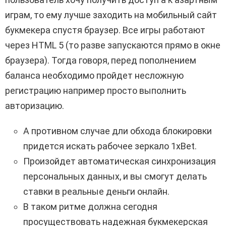
играм, то ему лучше заходить на мобильный сайт
букмекера спустя браузер. Все игры работают
через HTML 5 (то разве запускаются прямо в окне
браузера). Тогда говоря, перед пополнением
баланса необходимо пройдет несложную
регистрацию например просто выполнить
авторизацию.
А противном случае дли обхода блокировки
придется искать рабочее зеркало 1xBet.
Произойдет автоматическая синхронизация
персональных данных, и вы смогут делать
ставки в реальные деньги онлайн.
В таком ритме должна сегодня
просуществовать надежная букмекерская