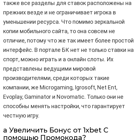
также все разделы для ставок расположены на
прежних везде и не ограничивает игрока в
уменьшении ресурса. Что помимо зеркальной
копии мобильного сайта, то она совсем не
отличие, потому что же так имеет более простой
интерфейс. В портале БК нет не только ставки на
спорт, можно играть и а онлайн слоты. Их
представлены ведущими мировой
производителями, среди которых такие
компании, же Microgaming, Igrosoft, Net Ent,
Evoplay, Gaminator и Novomatic. Только они не
способны менять настройки, что гарантирует
честную игру.
а Увеличить Бонус от 1xbet С
помощью Промокода?