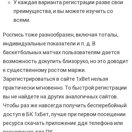
У каждая варианта регистрации разве свои
преимущества, и вы можете изучить со
всеми.
Роспись тоже разнообразен, включая тоталы,
индивидуальные показатели и п. д. В
баскетбольных матчах пользователям дается
возможность докупить близоруко, но это доводит
к существенному ростом маржи.
Зарегистрироваться в сайте 1xBet нельзя
практически мгновенно. То быстрой регистрации
вы не найдете на других аналогичных сайтов.
Чтобы раз же навсегда получить бесперебойный
доступ в БК 1хБет, лучше при первом посещении
ресурса скачать приложение ддя телефона или
расширение для ПК.