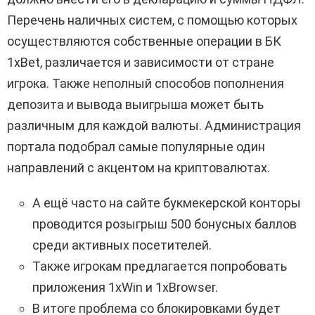
Перечень наличных систем, с помощью которых
осуществляются собственные операции в БК
1xBet, различается и зависимости от стране
игрока. Также неполный способов пополнения
депозита и вывода выигрыша может быть
различным для каждой валюты. Администрация
портала подобрал самые популярные один
направлений с акцентом на криптовалютах.
А ещё часто на сайте букмекерской конторы
проводится розыгрыш 500 бонусных баллов
среди активных посетителей.
Также игрокам предлагается попробовать
приложения 1xWin и 1xBrowser.
В итоге проблема со блокировками будет