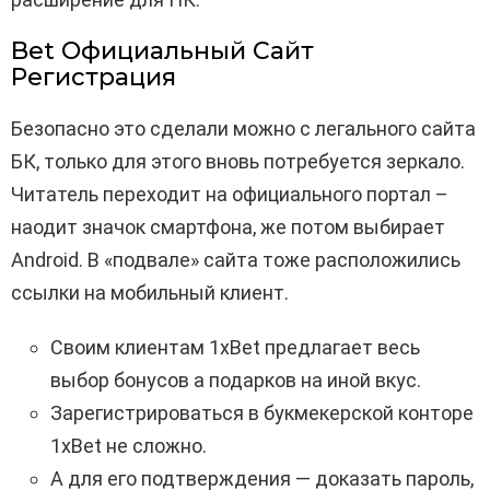
Bet Официальный Сайт
Регистрация
Безопасно это сделали можно с легального сайта
БК, только для этого вновь потребуется зеркало.
Читатель переходит на официального портал –
наодит значок смартфона, же потом выбирает
Android. В «подвале» сайта тоже расположились
ссылки на мобильный клиент.
Своим клиентам 1xBet предлагает весь
выбор бонусов а подарков на иной вкус.
Зарегистрироваться в букмекерской конторе
1xBet не сложно.
А для его подтверждения — доказать пароль,