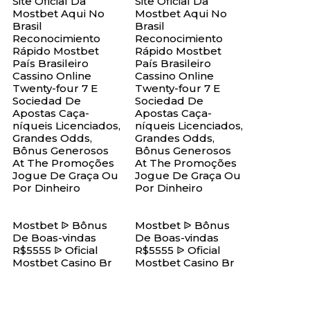
Site Oficial Da
Site Oficial Da
Mostbet Aqui No
Mostbet Aqui No
Brasil ️
Brasil ️
Reconocimiento
Reconocimiento
Rápido Mostbet
Rápido Mostbet
País Brasileiro
País Brasileiro
Cassino Online
Cassino Online
Twenty-four 7 E
Twenty-four 7 E
Sociedad De
Sociedad De
Apostas Caça-
Apostas Caça-
níqueis Licenciados,
níqueis Licenciados,
Grandes Odds,
Grandes Odds,
Bônus Generosos
Bônus Generosos
At The Promoções ️
At The Promoções ️
Jogue De Graça Ou
Jogue De Graça Ou
Por Dinheiro
Por Dinheiro
Mostbet ᐉ Bônus
Mostbet ᐉ Bônus
De Boas-vindas
De Boas-vindas
R$5555 ᐉ Oficial
R$5555 ᐉ Oficial
Mostbet Casino Br
Mostbet Casino Br