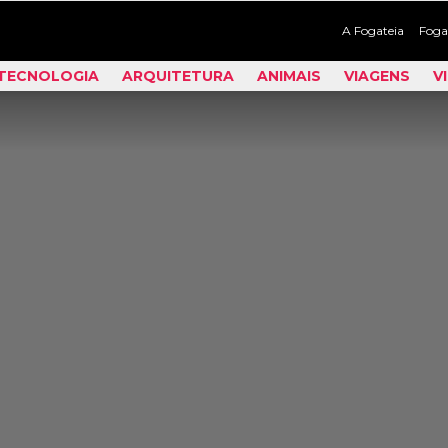
A Fogateia
Foga
TECNOLOGIA
ARQUITETURA
ANIMAIS
VIAGENS
V