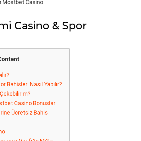
e Mostbet Casino
smi Casino & Spor
Content
ılır?
r Bahisleri Nasıl Yapılır?
Çekebilirim?
stbet Casino Bonusları
rine Ücretsiz Bahis
no
Sorunuz Varifr?n Mı? –