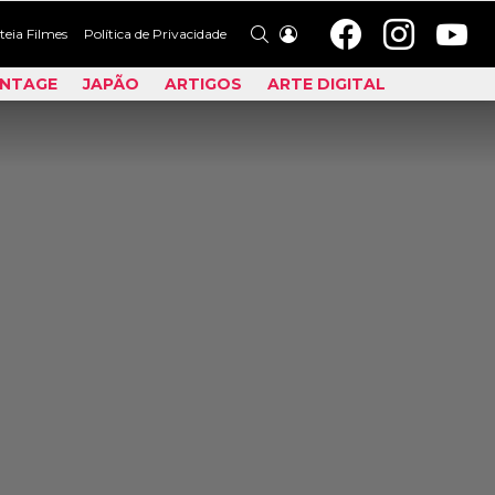
facebook
instagram
youtu
PROCURAR
LOGIN
teia Filmes
Política de Privacidade
INTAGE
JAPÃO
ARTIGOS
ARTE DIGITAL