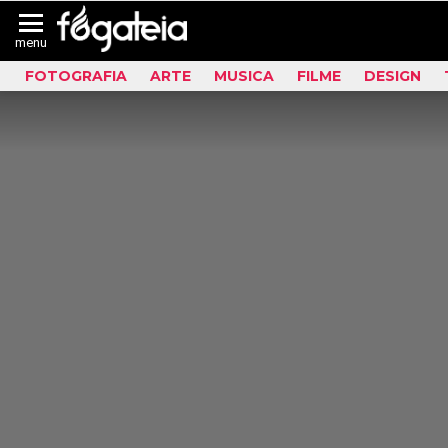
menu
FOTOGRAFIA
ARTE
MUSICA
FILME
DESIGN