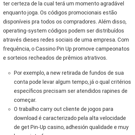
ter certeza de la cual terá um momento agradável
enquanto joga. Os códigos promocionais estão
disponíveis pra todos os compradores. Além disso,
operating-system códigos podem ser distribuídos
através dieses redes sociais de uma empresa. Com
frequência, o Cassino Pin Up promove campeonatos
e sorteios recheados de prêmios atrativos.
Por exemplo, a new retirada de fundos de sua
conta pode levar algum tempo, já o qual critérios
específicos precisam ser atendidos rapines de
começar.
O trabalho carry out cliente de jogos para
download é caracterizado pela alta velocidade
de get Pin-Up casino, adhesión qualidade e muy