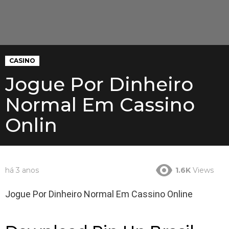
CASINO
Jogue Por Dinheiro
Normal Em Cassino
Onlin
há 3 anos
1.6K
Views
Jogue Por Dinheiro Normal Em Cassino Online