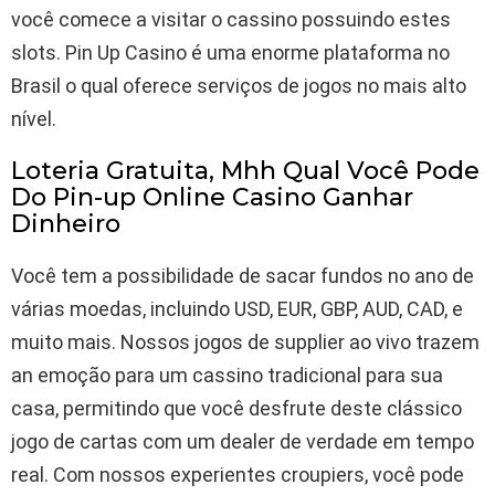
você comece a visitar o cassino possuindo estes
slots. Pin Up Casino é uma enorme plataforma no
Brasil o qual oferece serviços de jogos no mais alto
nível.
Loteria Gratuita, Mhh Qual Você Pode
Do Pin-up Online Casino Ganhar
Dinheiro
Você tem a possibilidade de sacar fundos no ano de
várias moedas, incluindo USD, EUR, GBP, AUD, CAD, e
muito mais. Nossos jogos de supplier ao vivo trazem
an emoção para um cassino tradicional para sua
casa, permitindo que você desfrute deste clássico
jogo de cartas com um dealer de verdade em tempo
real. Com nossos experientes croupiers, você pode