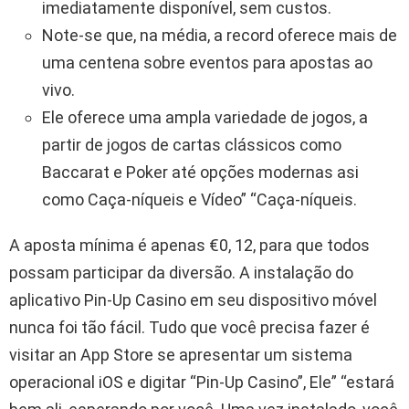
imediatamente disponível, sem custos.
Note-se que, na média, a record oferece mais de
uma centena sobre eventos para apostas ao
vivo.
Ele oferece uma ampla variedade de jogos, a
partir de jogos de cartas clássicos como
Baccarat e Poker até opções modernas asi
como Caça-níqueis e Vídeo” “Caça-níqueis.
A aposta mínima é apenas €0, 12, para que todos
possam participar da diversão. A instalação do
aplicativo Pin-Up Casino em seu dispositivo móvel
nunca foi tão fácil. Tudo que você precisa fazer é
visitar an App Store se apresentar um sistema
operacional iOS e digitar “Pin-Up Casino”, Ele” “estará