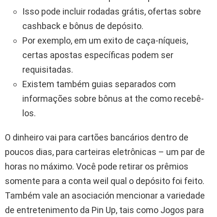
Isso pode incluir rodadas grátis, ofertas sobre
cashback e bônus de depósito.
Por exemplo, em um exito de caça-níqueis,
certas apostas específicas podem ser
requisitadas.
Existem também guias separados com
informações sobre bônus at the como recebê-
los.
O dinheiro vai para cartões bancários dentro de
poucos dias, para carteiras eletrônicas – um par de
horas no máximo. Você pode retirar os prêmios
somente para a conta weil qual o depósito foi feito.
Também vale an asociación mencionar a variedade
de entretenimento da Pin Up, tais como Jogos para