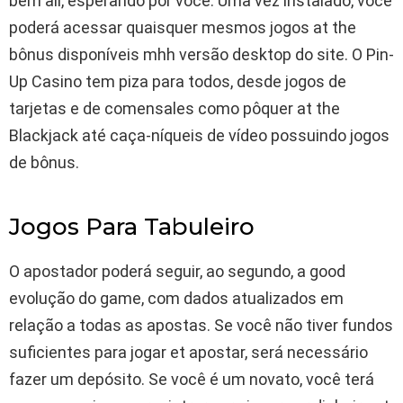
bem ali, esperando por você. Uma vez instalado, você
poderá acessar quaisquer mesmos jogos at the
bônus disponíveis mhh versão desktop do site. O Pin-
Up Casino tem piza para todos, desde jogos de
tarjetas e de comensales como pôquer at the
Blackjack até caça-níqueis de vídeo possuindo jogos
de bônus.
Jogos Para Tabuleiro
O apostador poderá seguir, ao segundo, a good
evolução do game, com dados atualizados em
relação a todas as apostas. Se você não tiver fundos
suficientes para jogar et apostar, será necessário
fazer um depósito. Se você é um novato, você terá