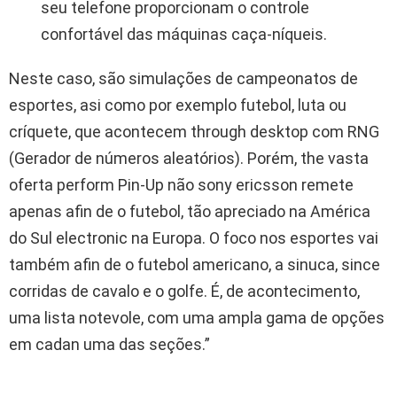
seu telefone proporcionam o controle
confortável das máquinas caça-níqueis.
Neste caso, são simulações de campeonatos de
esportes, asi como por exemplo futebol, luta ou
críquete, que acontecem through desktop com RNG
(Gerador de números aleatórios). Porém, the vasta
oferta perform Pin-Up não sony ericsson remete
apenas afin de o futebol, tão apreciado na América
do Sul electronic na Europa. O foco nos esportes vai
também afin de o futebol americano, a sinuca, since
corridas de cavalo e o golfe. É, de acontecimento,
uma lista notevole, com uma ampla gama de opções
em cadan uma das seções.”