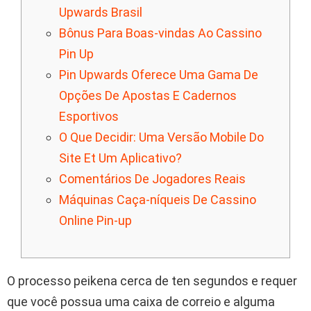
Upwards Brasil
Bônus Para Boas-vindas Ao Cassino
Pin Up
Pin Upwards Oferece Uma Gama De
Opções De Apostas E Cadernos
Esportivos
O Que Decidir: Uma Versão Mobile Do
Site Et Um Aplicativo?
Comentários De Jogadores Reais
Máquinas Caça-níqueis De Cassino
Online Pin-up
O processo peikena cerca de ten segundos e requer
que você possua uma caixa de correio e alguma