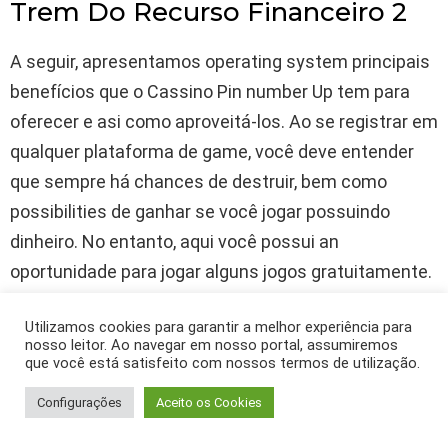
Trem Do Recurso Financeiro 2
A seguir, apresentamos operating system principais
benefícios que o Cassino Pin number Up tem para
oferecer e asi como aproveitá-los. Ao se registrar em
qualquer plataforma de game, você deve entender
que sempre há chances de destruir, bem como
possibilities de ganhar se você jogar possuindo
dinheiro. No entanto, aqui você possui an
oportunidade para jogar alguns jogos gratuitamente.
Assim como no ano de um cassino, é muito
Utilizamos cookies para garantir a melhor experiência para
nosso leitor. Ao navegar em nosso portal, assumiremos
importante afin de uma empresa” “de apostas jogar
que você está satisfeito com nossos termos de utilização.
precisamente a partir do site oficial. Se você não
Configurações
Aceito os Cookies
souber como encontrá-lo, the maneira mais fácil é ir
à página oficial do Pin Up Casino. Descubra como