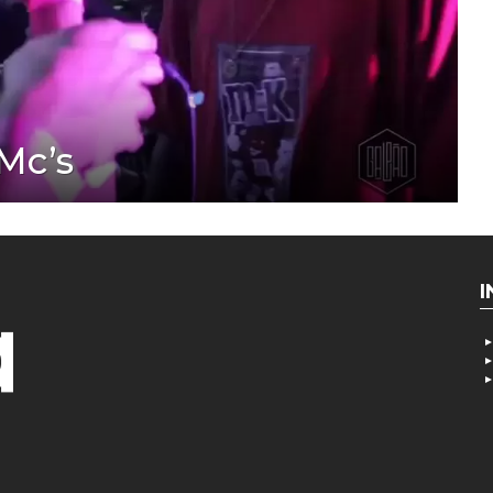
Mc’s
I