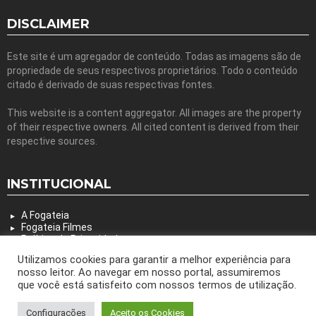
DISCLAIMER
Este site é um agregador de conteúdo. Todas as imagens são de
propriedade de seus respectivos proprietários. Todo o conteúdo
citado é derivado de suas respectivas fontes.
This website is a content aggregator. All images are the property
of their respective owners. All cited content is derived from their
respective sources.
INSTITUCIONAL
A Fogateia
Fogateia Filmes
Política de Privacidade
Utilizamos cookies para garantir a melhor experiência para
nosso leitor. Ao navegar em nosso portal, assumiremos
que você está satisfeito com nossos termos de utilização.
© 2026 by bring the pixel. Remember to change this
Configurações
Aceito os Cookies
Animação
Arte
Cenografia
Filme
Dança
Design