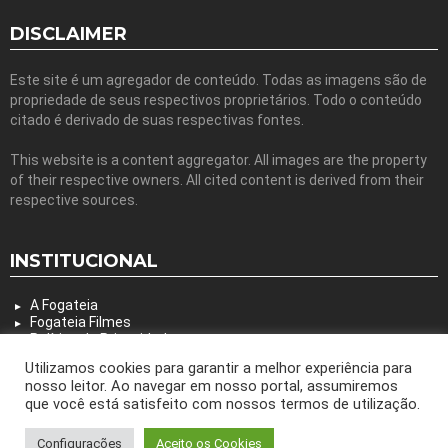
DISCLAIMER
Este site é um agregador de conteúdo. Todas as imagens são de
propriedade de seus respectivos proprietários. Todo o conteúdo
citado é derivado de suas respectivas fontes.
This website is a content aggregator. All images are the property
of their respective owners. All cited content is derived from their
respective sources.
INSTITUCIONAL
A Fogateia
Fogateia Filmes
Política de Privacidade
Utilizamos cookies para garantir a melhor experiência para
nosso leitor. Ao navegar em nosso portal, assumiremos
que você está satisfeito com nossos termos de utilização.
© 2026 by bring the pixel. Remember to change this
Configurações
Aceito os Cookies
Animação
Arte
Cenografia
Filme
Dança
Design