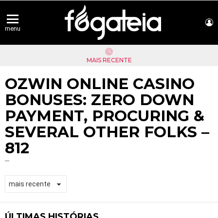
L
menu
MAIS RECENTE
OZWIN ONLINE CASINO
BONUSES: ZERO DOWN
PAYMENT, PROCURING &
SEVERAL OTHER FOLKS –
812
–
ÚLTIMAS HISTÓRIAS