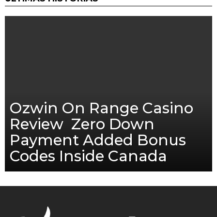
Ozwin On Range Casino
Review ️ Zero Down
Payment Added Bonus
Codes Inside Canada