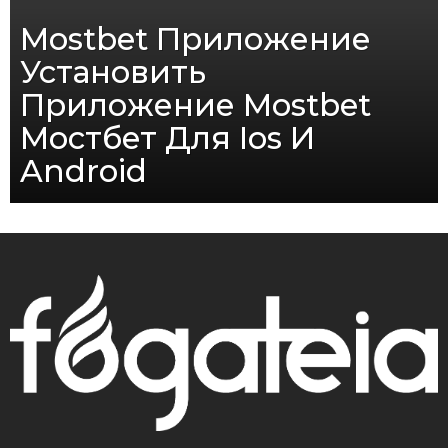
Mostbet Приложение
Установить
Приложение Mostbet
Мостбет Для Ios И
Android